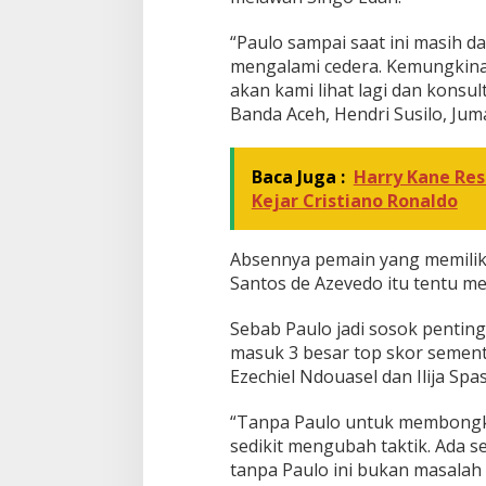
e
I
“Paulo sampai saat ini masih d
n
mengalami cedera. Kemungkinan 
i
akan kami lihat lagi dan konsult
Banda Aceh, Hendri Susilo, Juma
Baca Juga :
Harry Kane Res
Kejar Cristiano Ronaldo
Absennya pemain yang memilik
Santos de Azevedo itu tentu me
Sebab Paulo jadi sosok penting 
masuk 3 besar top skor sement
Ezechiel Ndouasel dan Ilija Spa
“Tanpa Paulo untuk membongk
sedikit mengubah taktik. Ada sed
tanpa Paulo ini bukan masalah 