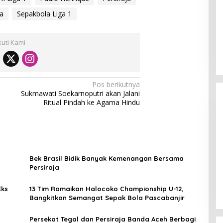
a
Sepakbola Liga 1
kuti Kami
Pos berikutnya
Sukmawati Soekarnoputri akan Jalani
Ritual Pindah ke Agama Hindu
Bek Brasil Bidik Banyak Kemenangan Bersama
[FOTO] Anies Baswedan Tinjau
Persiraja
Program Turun Tangan Air Bersih
di Bandar Pusaka
Eks
13 Tim Ramaikan Halocoko Championship U-12,
Bangkitkan Semangat Sepak Bola Pascabanjir
Persekat Tegal dan Persiraja Banda Aceh Berbagi