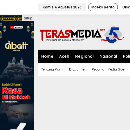
L
e
Kamis, 6 Agustus 2026
Indeks Berita
Disc
w
a
tutup
t
i
k
e
k
o
n
Home
Aceh
Regional
Nasional
Pol
t
e
Tentang Kami
Disclaimer
Pedoman Media Siber
n