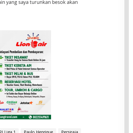
ain yang saya turunkan besok akan
I Liga 1
Paulo Henrique
Persiraja