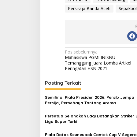
Persiraja Banda Aceh
Sepakbol
I
N
Pos sebelumnya
Mahasiswa PGMI INISNU
a
Temanggung Juara Lomba Artikel
v
Peringatan HSN 2021
i
Posting Terkait
g
a
Semifinal Piala Presiden 2026: Persib Jumpa
s
Persija, Persebaya Tantang Arema
i
Persiraja Selangkah Lagi Datangkan Striker 
p
Liga Super Turki
o
Piala Datok Seuneubok Cantek Cup V Segera