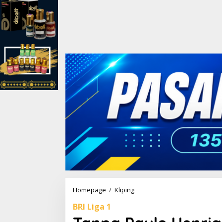
Homepage
/
Kliping
T
a
BRI Liga 1
n
p