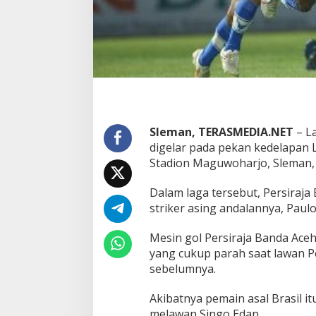
a
n
d
a
A
c
e
h
T
a
Sleman, TERASMEDIA.NET
– La
n
t
digelar pada pekan kedelapan L
a
Stadion Maguwoharjo, Sleman, 
n
g
Dalam laga tersebut, Persiraj
A
striker asing andalannya, Paul
r
e
m
Mesin gol Persiraja Banda Ace
a
yang cukup parah saat lawan P
F
sebelumnya.
C
S
Akibatnya pemain asal Brasil 
o
r
melawan Singo Edan.