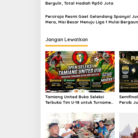
s
Bergulir, Total Hadiah Rp50 Juta
Persiraja Resmi Gaet Gelandang Spanyol Ju
Mera, Misi Besar Menuju Liga 1 Mulai Bergaun
Jangan Lewatkan
Tamiang United Buka Seleksi
Semifinal
Terbuka Tim U-18 untuk Turnamen
Persib J
Ketua KONI Aceh 2026
Tantang