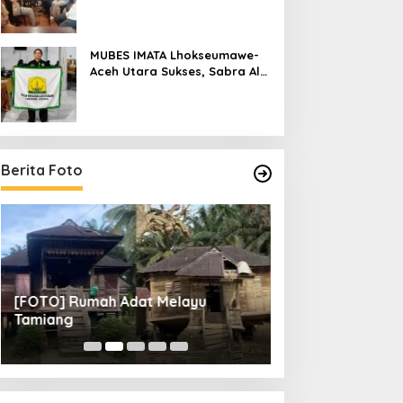
Raya
MUBES IMATA Lhokseumawe-
Aceh Utara Sukses, Sabra Al
Muqtadha Terpilih Pimpin
Periode 2026–2027
Berita Foto
[FOTO] Rumah Adat Melayu
[FOTO] Tunas Mu
Tamiang
Perempat Final