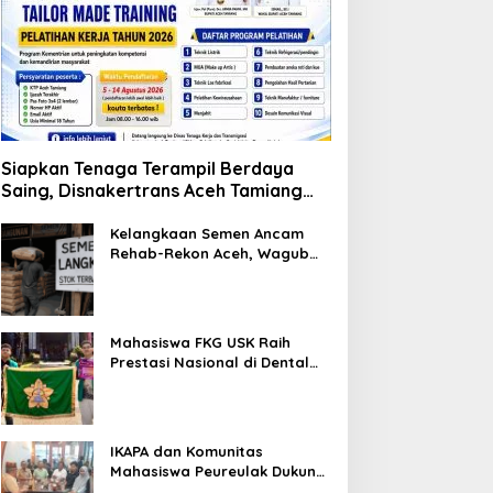
Siapkan Tenaga Terampil Berdaya
Saing, Disnakertrans Aceh Tamiang
Buka Pelatihan Kerja 2026
Kelangkaan Semen Ancam
Rehab-Rekon Aceh, Wagub
Laporkan ke Mendagri
Mahasiswa FKG USK Raih
Prestasi Nasional di Dental
Scientific Competition 2026
IKAPA dan Komunitas
Mahasiswa Peureulak Dukung
Pemekaran DOB Peureulak