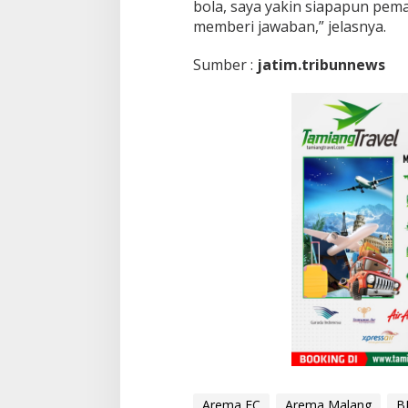
bola, saya yakin siapapun pem
memberi jawaban,” jelasnya.
Sumber :
jatim.tribunnews
Arema FC
Arema Malang
BR