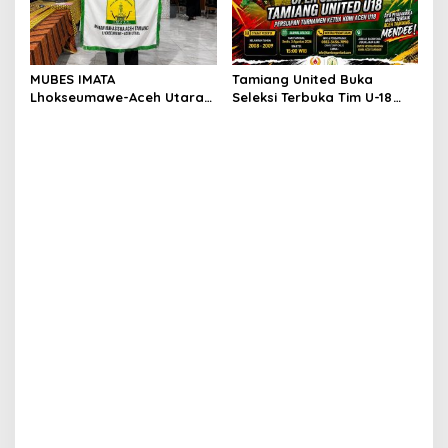
MUBES IMATA
Tamiang United Buka
Lhokseumawe-Aceh Utara
Seleksi Terbuka Tim U-18
Sukses, Sabra Al Muqtadha
untuk Turnamen Ketua KONI
Terpilih Pimpin Periode
Aceh 2026
2026–2027