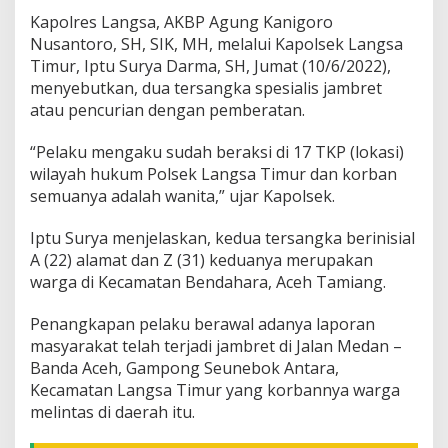
D
Kapolres Langsa, AKBP Agung Kanigoro
u
Nusantoro, SH, SIK, MH, melalui Kapolsek Langsa
a
Timur, Iptu Surya Darma, SH, Jumat (10/6/2022),
S
menyebutkan, dua tersangka spesialis jambret
p
e
atau pencurian dengan pemberatan.
c
i
“Pelaku mengaku sudah beraksi di 17 TKP (lokasi)
a
wilayah hukum Polsek Langsa Timur dan korban
l
semuanya adalah wanita,” ujar Kapolsek.
i
s
J
Iptu Surya menjelaskan, kedua tersangka berinisial
a
A (22) alamat dan Z (31) keduanya merupakan
m
warga di Kecamatan Bendahara, Aceh Tamiang.
b
r
Penangkapan pelaku berawal adanya laporan
e
t
masyarakat telah terjadi jambret di Jalan Medan –
W
Banda Aceh, Gampong Seunebok Antara,
a
Kecamatan Langsa Timur yang korbannya warga
n
melintas di daerah itu.
i
t