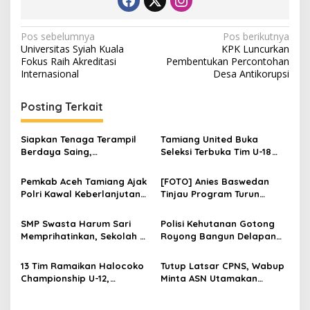
N
Pos sebelumnya
Pos berikutnya
Universitas Syiah Kuala
KPK Luncurkan
a
Fokus Raih Akreditasi
Pembentukan Percontohan
v
Internasional
Desa Antikorupsi
i
Posting Terkait
g
a
Siapkan Tenaga Terampil
Tamiang United Buka
s
Berdaya Saing,
Seleksi Terbuka Tim U-18
Disnakertrans Aceh
untuk Turnamen Ketua KONI
i
Tamiang Buka Pelatihan
Aceh 2026
Pemkab Aceh Tamiang Ajak
[FOTO] Anies Baswedan
p
Kerja 2026
Polri Kawal Keberlanjutan
Tinjau Program Turun
Pembangunan
Tangan Air Bersih di Bandar
o
Pusaka
SMP Swasta Harum Sari
Polisi Kehutanan Gotong
s
Memprihatinkan, Sekolah di
Royong Bangun Delapan
Pedalaman Aceh Tamiang
Huntap untuk Korban
Harapkan Revitalisasi
Banjir Aceh Tamiang
13 Tim Ramaikan Halocoko
Tutup Latsar CPNS, Wabup
Championship U-12,
Minta ASN Utamakan
Bangkitkan Semangat
Integritas dan Pelayanan
Sepak Bola Pascabanjir
Publik