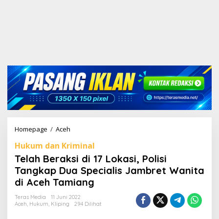
Homepage
/
Aceh
T
e
Hukum dan Kriminal
l
a
Telah Beraksi di 17 Lokasi, Polisi
h
Tangkap Dua Specialis Jambret Wanita
B
di Aceh Tamiang
e
r
Teras Media
11 Juni 2022
a
Aceh
,
Hukum
,
Kliping
294 Dilihat
k
s