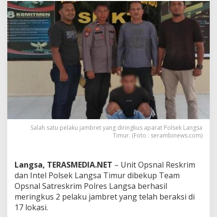
i
d
i
1
7
L
o
k
a
s
i
,
P
o
Salah satu pelaku jambret yang diringkus aparat Polsek Langsa
l
Timur. (Foto : serambinews.com)
i
s
i
Langsa, TERASMEDIA.NET
– Unit Opsnal Reskrim
T
a
dan Intel Polsek Langsa Timur dibekup Team
n
Opsnal Satreskrim Polres Langsa berhasil
g
meringkus 2 pelaku jambret yang telah beraksi di
k
17 lokasi.
a
p