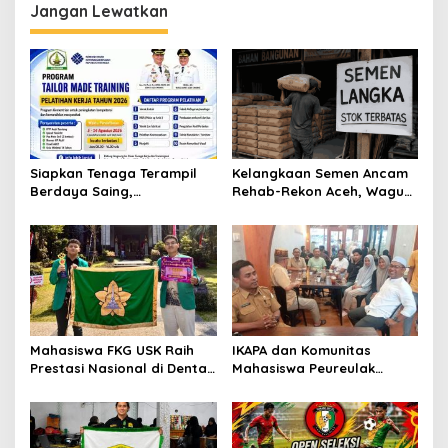
Jangan Lewatkan
Siapkan Tenaga Terampil
Kelangkaan Semen Ancam
Berdaya Saing,
Rehab-Rekon Aceh, Wagub
Disnakertrans Aceh
Laporkan ke Mendagri
Tamiang Buka Pelatihan
Kerja 2026
Mahasiswa FKG USK Raih
IKAPA dan Komunitas
Prestasi Nasional di Dental
Mahasiswa Peureulak
Scientific Competition 2026
Dukung Pemekaran DOB
Peureulak Raya