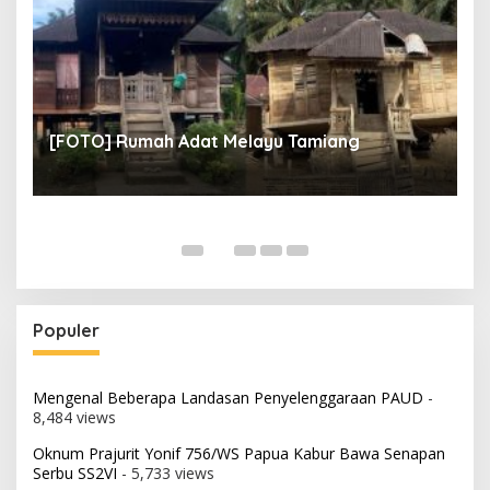
un
[
[FOTO] Rumah Adat Melayu Tamiang
Fi
Populer
Mengenal Beberapa Landasan Penyelenggaraan PAUD
-
8,484 views
Oknum Prajurit Yonif 756/WS Papua Kabur Bawa Senapan
Serbu SS2VI
- 5,733 views