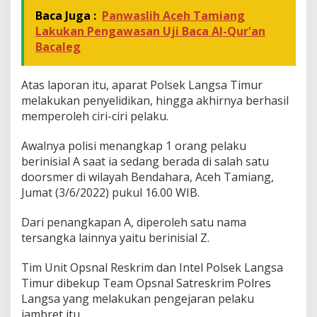
a
d
Baca Juga :
Panwaslih Aceh Tamiang
i
Lakukan Pengawasan Uji Baca Al-Qur'an
A
Bacaleg
c
e
h
Atas laporan itu, aparat Polsek Langsa Timur
T
melakukan penyelidikan, hingga akhirnya berhasil
a
memperoleh ciri-ciri pelaku.
m
i
a
Awalnya polisi menangkap 1 orang pelaku
n
berinisial A saat ia sedang berada di salah satu
g
doorsmer di wilayah Bendahara, Aceh Tamiang,
Jumat (3/6/2022) pukul 16.00 WIB.
Dari penangkapan A, diperoleh satu nama
tersangka lainnya yaitu berinisial Z.
Tim Unit Opsnal Reskrim dan Intel Polsek Langsa
Timur dibekup Team Opsnal Satreskrim Polres
Langsa yang melakukan pengejaran pelaku
jambret itu.