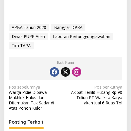
APBA Tahun 2020
Banggar DPRA
Dinas PUPR Aceh
Laporan Pertanggungjawaban
Tim TAPA
Ikuti Kami
N
Pos sebelumnya
Pos berikutnya
Warga Pidie Dibawa
Akibat Terlilit Hutang Rp 90
a
Makhluk Halus dan
Triliun PT Waskita Karya
v
Ditemukan Tak Sadar di
akan Jual 6 Ruas Tol
Atas Pohon Kelor
i
g
Posting Terkait
a