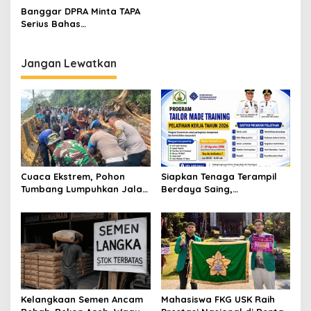
s
Banggar DPRA Minta TAPA
Serius Bahas
i
Pertanggungjawaban APBA
p
2020
Jangan Lewatkan
o
s
Cuaca Ekstrem, Pohon
Siapkan Tenaga Terampil
Tumbang Lumpuhkan Jalan
Berdaya Saing,
Nasional Tapaktuan-
Disnakertrans Aceh
Blangpidie
Tamiang Buka Pelatihan
Kerja 2026
Kelangkaan Semen Ancam
Mahasiswa FKG USK Raih