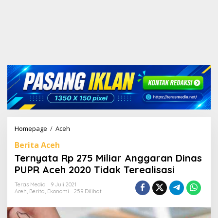
Homepage
/
Aceh
T
e
Berita Aceh
r
n
Ternyata Rp 275 Miliar Anggaran Dinas
y
PUPR Aceh 2020 Tidak Terealisasi
a
t
Teras Media
9 Juli 2021
a
Aceh
,
Berita
,
Ekonomi
259 Dilihat
R
p
2