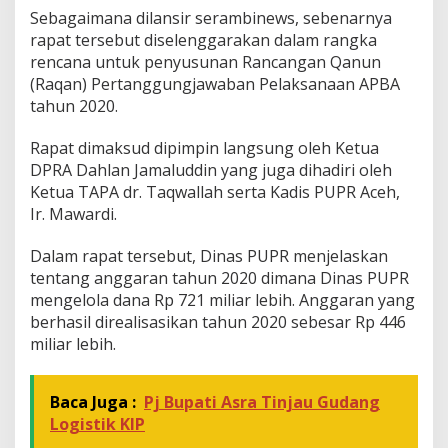
A
Sebagaimana dilansir serambinews, sebenarnya
c
rapat tersebut diselenggarakan dalam rangka
e
rencana untuk penyusunan Rancangan Qanun
h
(Raqan) Pertanggungjawaban Pelaksanaan APBA
2
tahun 2020.
0
2
0
Rapat dimaksud dipimpin langsung oleh Ketua
T
DPRA Dahlan Jamaluddin yang juga dihadiri oleh
i
Ketua TAPA dr. Taqwallah serta Kadis PUPR Aceh,
d
Ir. Mawardi.
a
k
T
Dalam rapat tersebut, Dinas PUPR menjelaskan
e
tentang anggaran tahun 2020 dimana Dinas PUPR
r
mengelola dana Rp 721 miliar lebih. Anggaran yang
e
berhasil direalisasikan tahun 2020 sebesar Rp 446
a
l
miliar lebih.
i
s
a
Baca Juga :
Pj Bupati Asra Tinjau Gudang
s
Logistik KIP
i