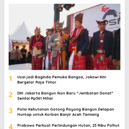
t
u
k
:
1
Usai jadi Baginda Pemuka Bangsa, Jokowi Kini
Bergelar Raja Timor
2
DKI Jakarta Bangun Ikon Baru “Jembatan Donat”
Senilai Rp361 Miliar
3
Polisi Kehutanan Gotong Royong Bangun Delapan
Huntap untuk Korban Banjir Aceh Tamiang
4
Prabowo Perkuat Perlindungan Hutan, 23 Ribu Polhut