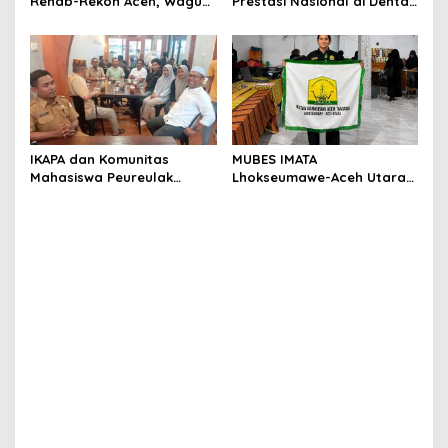
Rehab-Rekon Aceh, Wagub
Prestasi Nasional di Dental
Laporkan ke Mendagri
Scientific Competition 2026
IKAPA dan Komunitas
MUBES IMATA
Mahasiswa Peureulak
Lhokseumawe-Aceh Utara
Dukung Pemekaran DOB
Sukses, Sabra Al Muqtadha
Peureulak Raya
Terpilih Pimpin Periode
2026–2027