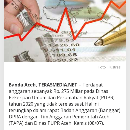
7
5
M
i
l
i
a
r
A
n
g
g
a
Foto : Ilustrasi
r
a
n
Banda Aceh, TERASMEDIA.NET
– Terdapat
D
anggaran sebanyak Rp. 275 Miliar pada Dinas
i
Pekerjaan Umum dan Perumahan Rakyat (PUPR)
n
a
tahun 2020 yang tidak terelasisasi. Hal ini
s
terungkap dalam rapat Badan Anggaran (Banggar)
P
DPRA dengan Tim Anggaran Pemerintah Aceh
U
(TAPA) dan Dinas PUPR Aceh, Kamis (08/07).
P
R