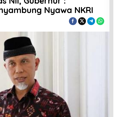
s NII, Gubernur :
enyambung Nyawa NKRI