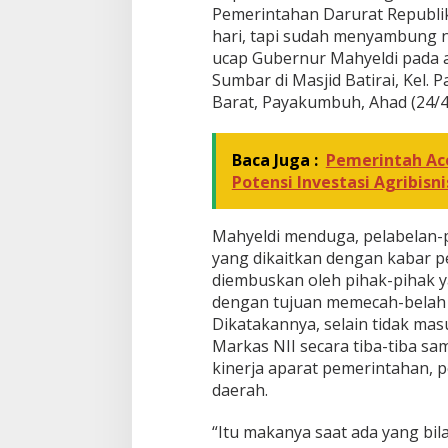
N
Pemerintahan Darurat Republi
y
hari, tapi sudah menyambung nya
a
ucap Gubernur Mahyeldi pada 
w
Sumbar di Masjid Batirai, Kel.
a
Barat, Payakumbuh, Ahad (24/4
N
K
R
I
Baca Juga :
Pemerintah Ac
Potensi Investasi Agribisni
Mahyeldi menduga, pelabelan-
yang dikaitkan dengan kabar 
diembuskan oleh pihak-pihak 
dengan tujuan memecah-belah 
Dikatakannya, selain tidak mas
Markas NII secara tiba-tiba s
kinerja aparat pemerintahan, 
daerah.
“Itu makanya saat ada yang bil