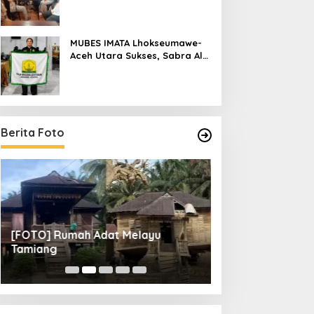
Raya
MUBES IMATA Lhokseumawe-
Aceh Utara Sukses, Sabra Al
Muqtadha Terpilih Pimpin
Periode 2026–2027
Berita Foto
[FOTO] Rumah Adat Melayu
[FOTO] Tunas Mu
Tamiang
Perempat Final