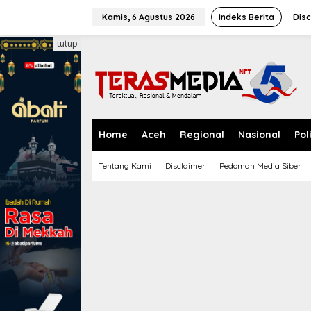
L
e
Kamis, 6 Agustus 2026
Indeks Berita
Disc
w
a
tutup
t
i
k
e
k
o
n
Home
Aceh
Regional
Nasional
Pol
t
e
Tentang Kami
Disclaimer
Pedoman Media Siber
n