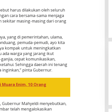
but harus dilakukan oleh seluruh
ngan cara bersama-sama menjaga
 sekitar masing-masing dari orang
ya, yang di pemerintahan, ulama,
kanduang, pemuda-pemudi, ayo kita
ya kompak untuk meningkatkan
 ada warga yang jarang ikut
-ganjia, cepat komunikasikan,
ketahui. Sehingga daerah ini tenang
ta inginkan,” pinta Gubernur.
[FOTO] Anies Baswedan Tinjau
i Muara Enim, 10 Orang
Program Turun Tangan Air Bersih
di Bandar Pusaka
, Gubernur Mahyeldi menyebutkan,
mbar telah mengalokasikan