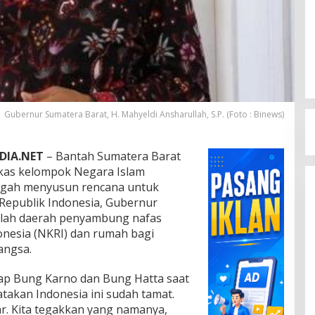
Gubernur Sumatera Barat, H. Mahyeldi Ansharullah, S.P. (Foto : Binews)
DIA.NET
– Bantah Sumatera Barat
rkas kelompok Negara Islam
engah menyusun rencana untuk
epublik Indonesia, Gubernur
alah daerah penyambung nafas
nesia (NKRI) dan rumah bagi
angsa.
p Bung Karno dan Bung Hatta saat
atakan Indonesia ini sudah tamat.
ar. Kita tegakkan yang namanya,