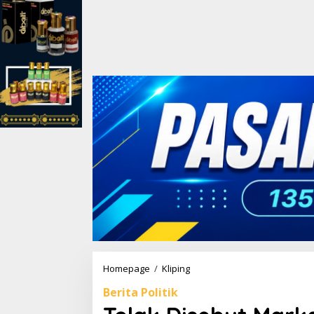
Homepage
/
Kliping
T
o
Berita Politik
l
a