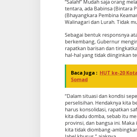
“Salah!” Mudah saja orang melab
tentara, ada Babinsa (Bintara
(Bhayangkara Pembina Keamana
Walinagari dan Lurah. Tidak mun
Sebagai bentuk responsnya ata
berkembang, Gubernur mengin
rapatkan barisan dan tingkat
hal-hal yang tidak diinginkan te
Baca Juga :
HUT ke-20 Kot
Somad
“Dalam situasi dan kondisi seper
perselisihan. Hendaknya kita 
harus konsolidasi, rapatkan sa
kita diadu domba, sebab itu me
provinsi, dan bangsa ini. Maka
kita tidak diombang-ambingkan
label khusus,” ajaknya.