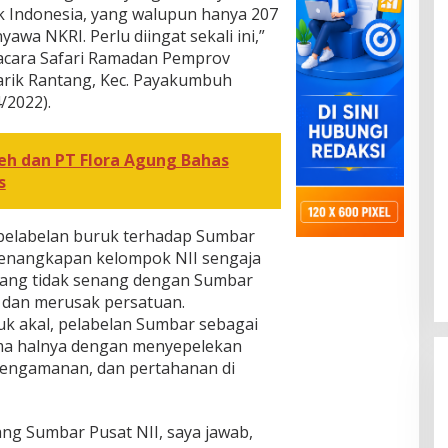
k Indonesia, yang walupun hanya 207
wa NKRI. Perlu diingat sekali ini,”
acara Safari Ramadan Pemprov
 Parik Rantang, Kec. Payakumbuh
/2022).
eh dan PT Flora Agung Bahas
s
pelabelan buruk terhadap Sumbar
penangkapan kelompok NII sengaja
yang tidak senang dengan Sumbar
dan merusak persatuan.
uk akal, pelabelan Sumbar sebagai
ama halnya dengan menyepelekan
pengamanan, dan pertahanan di
ang Sumbar Pusat NII, saya jawab,