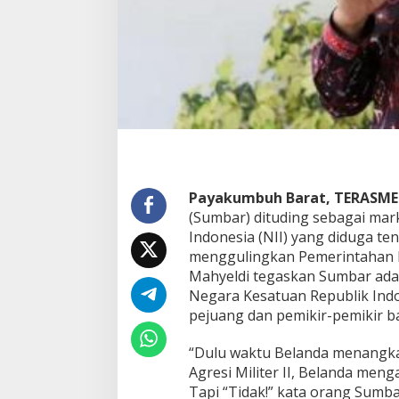
r
:
S
u
m
a
t
e
r
a
B
a
Payakumbuh Barat, TERASME
r
(Sumbar) dituding sebagai ma
a
t
Indonesia (NII) yang diduga t
P
menggulingkan Pemerintahan R
e
Mahyeldi tegaskan Sumbar ad
n
Negara Kesatuan Republik Indo
y
a
pejuang dan pemikir-pemikir b
m
b
“Dulu waktu Belanda menangka
u
Agresi Militer II, Belanda meng
n
Tapi “Tidak!” kata orang Sumb
g