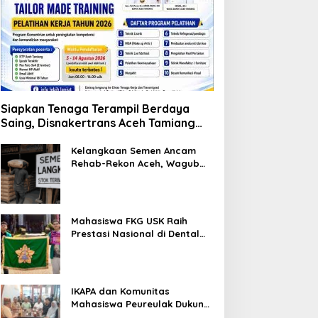
Siapkan Tenaga Terampil Berdaya
Saing, Disnakertrans Aceh Tamiang
Buka Pelatihan Kerja 2026
Kelangkaan Semen Ancam
Rehab-Rekon Aceh, Wagub
Laporkan ke Mendagri
Mahasiswa FKG USK Raih
Prestasi Nasional di Dental
Scientific Competition 2026
IKAPA dan Komunitas
Mahasiswa Peureulak Dukung
Pemekaran DOB Peureulak