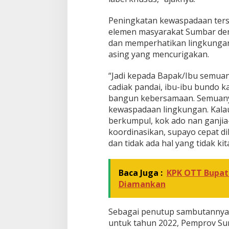
Peningkatan kewaspadaan terse
elemen masyarakat Sumbar de
dan memperhatikan lingkungan
asing yang mencurigakan.
“Jadi kepada Bapak/Ibu semuan
cadiak pandai, ibu-ibu bundo 
bangun kebersamaan. Semuan
kewaspadaan lingkungan. Kalau
berkumpul, kok ado nan ganjia
koordinasikan, supayo cepat di
dan tidak ada hal yang tidak ki
Baca Juga :
KPK OTT Bupat
Diamankan
Sebagai penutup sambutannya
untuk tahun 2022, Pemprov Su