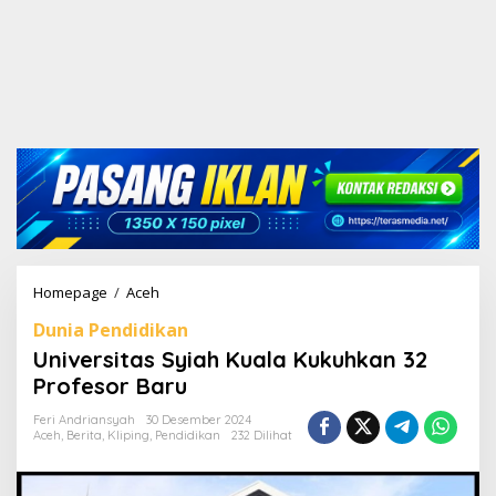
Homepage
/
Aceh
U
n
Dunia Pendidikan
i
v
Universitas Syiah Kuala Kukuhkan 32
e
Profesor Baru
r
s
Feri Andriansyah
30 Desember 2024
i
Aceh
,
Berita
,
Kliping
,
Pendidikan
232 Dilihat
t
a
s