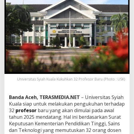
S
y
i
a
h
K
u
a
l
a
K
u
k
u
Universitas Syiah Kuala Kukuhkan 32 Profesor Baru (Photo : USK)
h
k
a
n
Banda Aceh, TERASMEDIA.NET
– Universitas Syiah
3
Kuala siap untuk melakukan pengukuhan terhadap
2
32
profesor
baru yang akan dimulai pada awal
P
tahun 2025 mendatang. Hal ini berdasarkan Surat
r
o
Keputusan Kementerian Pendidikan Tinggi, Sains
f
dan Teknologi yang memutuskan 32 orang dosen
e