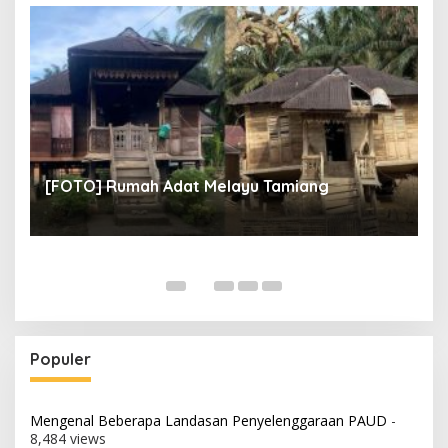
un
[
[FOTO] Rumah Adat Melayu Tamiang
Fi
Populer
Mengenal Beberapa Landasan Penyelenggaraan PAUD
-
8,484 views