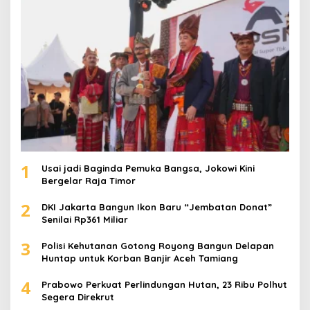
k
:
1
Usai jadi Baginda Pemuka Bangsa, Jokowi Kini
Bergelar Raja Timor
2
DKI Jakarta Bangun Ikon Baru “Jembatan Donat”
Senilai Rp361 Miliar
3
Polisi Kehutanan Gotong Royong Bangun Delapan
Huntap untuk Korban Banjir Aceh Tamiang
4
Prabowo Perkuat Perlindungan Hutan, 23 Ribu Polhut
Segera Direkrut