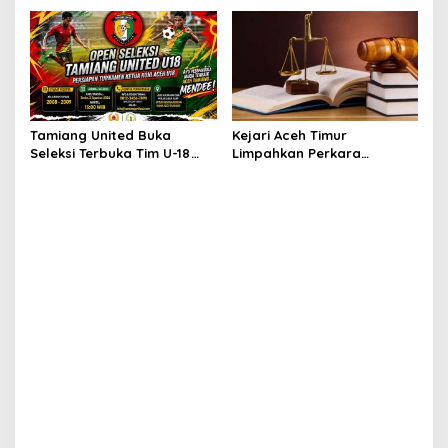
Peureulak Raya
Terpilih Pimpin Periode
2026–2027
Tamiang United Buka
Kejari Aceh Timur
Seleksi Terbuka Tim U-18
Limpahkan Perkara
untuk Turnamen Ketua KONI
Kekerasan Anak ke
Aceh 2026
Pengadilan Negeri Idi