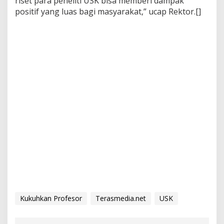
riset para peneliti USK bisa memberi dampak
positif yang luas bagi masyarakat,” ucap Rektor.[]
Kukuhkan Profesor
Terasmedia.net
USK