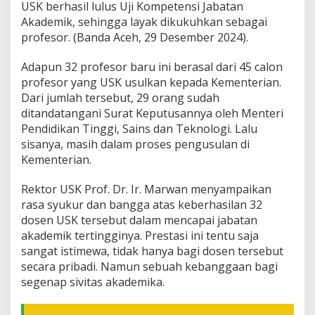
USK berhasil lulus Uji Kompetensi Jabatan
s
Akademik, sehingga layak dikukuhkan sebagai
o
profesor. (Banda Aceh, 29 Desember 2024).
r
B
a
Adapun 32 profesor baru ini berasal dari 45 calon
r
profesor yang USK usulkan kepada Kementerian.
u
Dari jumlah tersebut, 29 orang sudah
ditandatangani Surat Keputusannya oleh Menteri
Pendidikan Tinggi, Sains dan Teknologi. Lalu
sisanya, masih dalam proses pengusulan di
Kementerian.
Rektor USK Prof. Dr. Ir. Marwan menyampaikan
rasa syukur dan bangga atas keberhasilan 32
dosen USK tersebut dalam mencapai jabatan
akademik tertingginya. Prestasi ini tentu saja
sangat istimewa, tidak hanya bagi dosen tersebut
secara pribadi. Namun sebuah kebanggaan bagi
segenap sivitas akademika.