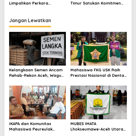
2026–2027
Limpahkan Perkara
Timur Satukan Komitmen
Kekerasan Anak ke
Dukung DOB Peureulak
Pengadilan Negeri Idi
Raya
Jangan Lewatkan
Kelangkaan Semen Ancam
Mahasiswa FKG USK Raih
Rehab-Rekon Aceh, Wagub
Prestasi Nasional di Dental
Laporkan ke Mendagri
Scientific Competition 2026
IKAPA dan Komunitas
MUBES IMATA
Mahasiswa Peureulak
Lhokseumawe-Aceh Utara
Dukung Pemekaran DOB
Sukses, Sabra Al Muqtadha