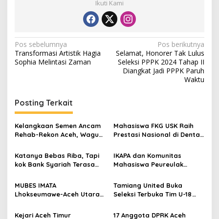
Ikuti Kami
N
Pos sebelumnya
Pos berikutnya
Transformasi Artistik Hagia
Selamat, Honorer Tak Lulus
a
Sophia Melintasi Zaman
Seleksi PPPK 2024 Tahap II
v
Diangkat Jadi PPPK Paruh
Waktu
i
g
Posting Terkait
a
s
Kelangkaan Semen Ancam
Mahasiswa FKG USK Raih
Rehab-Rekon Aceh, Wagub
Prestasi Nasional di Dental
i
Laporkan ke Mendagri
Scientific Competition 2026
p
Katanya Bebas Riba, Tapi
IKAPA dan Komunitas
kok Bank Syariah Terasa
Mahasiswa Peureulak
o
Lebih Mahal?
Dukung Pemekaran DOB
s
Peureulak Raya
MUBES IMATA
Tamiang United Buka
Lhokseumawe-Aceh Utara
Seleksi Terbuka Tim U-18
Sukses, Sabra Al Muqtadha
untuk Turnamen Ketua KONI
Terpilih Pimpin Periode
Aceh 2026
Kejari Aceh Timur
17 Anggota DPRK Aceh