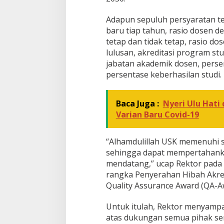
2
0
Adapun sepuluh persyaratan t
3
baru tiap tahun, rasio dosen d
0
tetap dan tidak tetap, rasio d
lulusan, akreditasi program stu
jabatan akademik dosen, perse
persentase keberhasilan studi.
Baca Juga :
Nyeri Ulu Hati
Varian Baru Covid-19
“Alhamdulillah USK memenuhi 
sehingga dapat mempertahankan
mendatang,” ucap Rektor pada 
rangka Penyerahan Hibah Akre
Quality Assurance Award (QA-Aw
Untuk itulah, Rektor menyampa
atas dukungan semua pihak ser