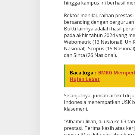
hingga kampus ini berhasil me
Rektor menilai, raihan prestas
bersanding dengan perguruan ti
Bukti lainnya adalah hasil pera
pada akhir tahun 2024 yang me
Webometric (13 Nasional), UniR
Nasional), Scopus (15 Nasional)
dan Sinta (26 Nasional).
Baca Juga :
BMKG Memperki
Hujan Lebat
Selanjutnya, jumlah artikel di 
Indonesia menempatkan USK ber
klasemen).
“Alhamdulillah, di usia ke 63 t
prestasi. Terima kasih atas ke
semua. Mari kita pertahankan 