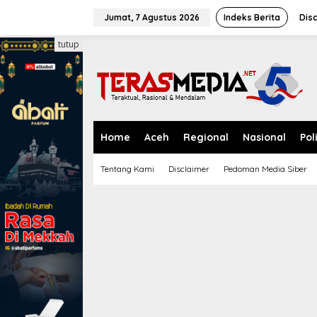
L
e
Jumat, 7 Agustus 2026
Indeks Berita
Dis
w
a
tutup
t
i
k
e
k
o
n
Home
Aceh
Regional
Nasional
Pol
t
e
Tentang Kami
Disclaimer
Pedoman Media Siber
n