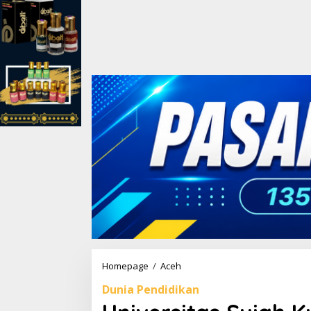
Homepage
/
Aceh
U
n
Dunia Pendidikan
i
v