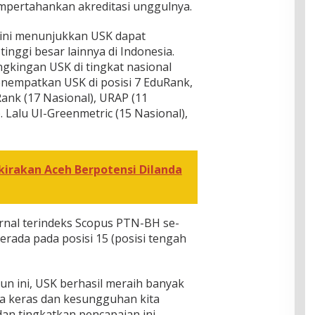
mpertahankan akreditasi unggulnya.
i ini menunjukkan USK dapat
nggi besar lainnya di Indonesia.
ngkingan USK di tingkat nasional
nempatkan USK di posisi 7 EduRank,
ank (17 Nasional), URAP (11
. Lalu UI-Greenmetric (15 Nasional),
rakan Aceh Berpotensi Dilanda
jurnal terindeks Scopus PTN-BH se-
ada pada posisi 15 (posisi tengah
ahun ini, USK berhasil meraih banyak
rja keras dan kesungguhan kita
dan tingkatkan pencapaian ini