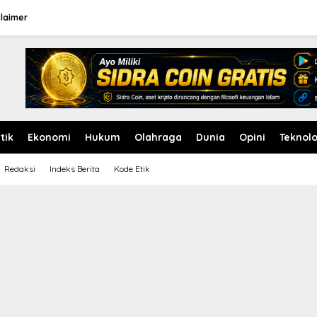
claimer
itik
Ekonomi
Hukum
Olahraga
Dunia
Opini
Teknolo
Redaksi
Indeks Berita
Kode Etik