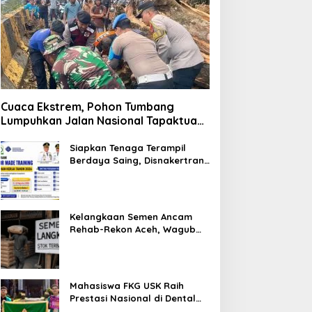
Cuaca Ekstrem, Pohon Tumbang
Lumpuhkan Jalan Nasional Tapaktuan-
Blangpidie
Siapkan Tenaga Terampil
Berdaya Saing, Disnakertrans
Aceh Tamiang Buka Pelatihan
Kerja 2026
Kelangkaan Semen Ancam
Rehab-Rekon Aceh, Wagub
Laporkan ke Mendagri
Mahasiswa FKG USK Raih
Prestasi Nasional di Dental
Scientific Competition 2026