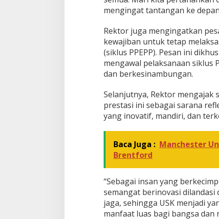
mengingat tantangan ke depan
Rektor juga mengingatkan pes
kewajiban untuk tetap melaks
(siklus PPEPP). Pesan ini dik
mengawal pelaksanaan siklus P
dan berkesinambungan.
Selanjutnya, Rektor mengajak 
prestasi ini sebagai sarana re
yang inovatif, mandiri, dan ter
Baca Juga :
Manchester Un
Brentford
“Sebagai insan yang berkecimp
semangat berinovasi dilandasi 
jaga, sehingga USK menjadi y
manfaat luas bagi bangsa dan n