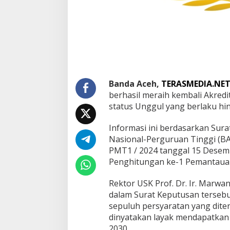
k
a
n
A
k
r
e
d
i
Banda Aceh,
TERASMEDIA.NE
t
berhasil meraih kembali Akred
a
status Unggul yang berlaku hi
s
i
U
Informasi ini berdasarkan Sur
n
Nasional-Perguruan Tinggi (B
g
PMT1 / 2024 tanggal 15 Desemb
g
Penghitungan ke-1 Pemantauan 
u
l
h
Rektor USK Prof. Dr. Ir. Marwa
i
dalam Surat Keputusan terseb
n
sepuluh persyaratan yang dit
g
dinyatakan layak mendapatkan a
g
a
2030.