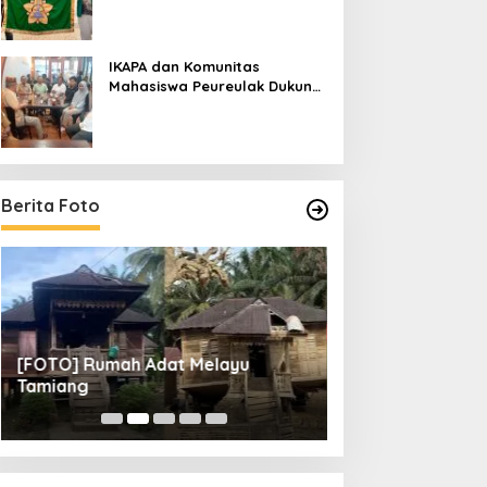
IKAPA dan Komunitas
Mahasiswa Peureulak Dukung
Pemekaran DOB Peureulak
Raya
Berita Foto
[FOTO] Rumah Adat Melayu
[FOTO] Tunas Mu
Tamiang
Perempat Final