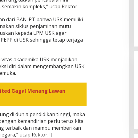
 semakin kompleks,” ucap Rektor.
an dari BAN-PT bahwa USK memiliki
anakan siklus penjaminan mutu
hususkan kepada LPM USK agar
PEPP di USK sehingga tetap terjaga
sivitas akademika USK menjadikan
fleksi diri dalam mengembangkan USK
kemuka.
ited Gagal Menang Lawan
[FOTO] Anies Baswedan Tinjau
Program Turun Tangan Air Bersih
ung di dunia pendidikan tinggi, maka
di Bandar Pusaka
dengan kemandirian perlu terus kita
ang terbaik dan mampu memberikan
egara,” ucap Rektor.[]