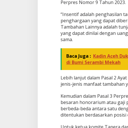
Perpres Nomor 9 Tahun 2023.
“Insentif adalah penghasilan
penghargaan yang dapat diber
Tambahan Lainnya adalah tunja
yang dapat dinilai dengan uang,
sama.
Baca Juga :
Kadin Aceh Du
di Bumi Serambi Mekah
Lebih lanjut dalam Pasal 2 Ayat 
jenis-jenis manfaat tambahan 
Kemudian dalam Pasal 3 Perpr
besaran honorarium atau gaji 
berbeda-beda antara satu deng
ditentukan berdasarkan posisi 
Untuk ketua komite Tapera dari