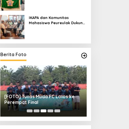
IKAPA dan Komunitas
Mahasiswa Peureulak Dukung
Pemekaran DOB Peureulak
Raya
Berita Foto
[FOTO] Tunas Muda FC Lolos ke
[FOTO] 14 FC Me
Perempat Final
Final Pemuda Pa