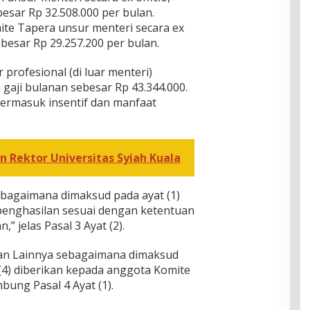
besar Rp 32.508.000 per bulan.
te Tapera unsur menteri secara ex
ebesar Rp 29.257.200 per bulan.
rofesional (di luar menteri)
aji bulanan sebesar Rp 43.344.000.
termasuk insentif dan manfaat
on Rektor Universitas Syiah Kuala
bagaimana dimaksud pada ayat (1)
enghasilan sesuai dengan ketentuan
 jelas Pasal 3 Ayat (2).
an Lainnya sebagaimana dimaksud
t (4) diberikan kepada anggota Komite
bung Pasal 4 Ayat (1).