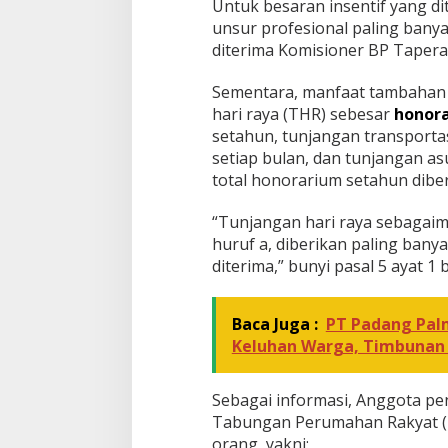
Untuk besaran insentif yang d
unsur profesional paling banya
diterima Komisioner BP Tapera
Sementara, manfaat tambahan l
hari raya (THR) sebesar
honor
setahun, tunjangan transporta
setiap bulan, dan tunjangan a
total honorarium setahun diber
“Tunjangan hari raya sebagaim
huruf a, diberikan paling bany
diterima,” bunyi pasal 5 ayat 1 
Baca Juga :
PT Padang Pal
[FOTO] Anies Bas
Keluhan Warga, Timbunan T
Program Turun Ta
di Bandar Pusaka
Sebagai informasi, Anggota pe
Tabungan Perumahan Rakyat (BP 
orang, yakni: