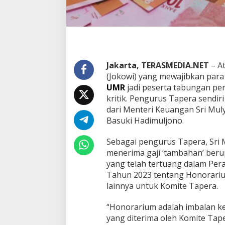
K
o
m
i
t
e
T
Jakarta, TERASMEDIA.NET
– A
a
(Jokowi) yang mewajibkan para 
p
e
UMR
jadi peserta tabungan pe
r
kritik. Pengurus Tapera sendiri
a
dari Menteri Keuangan Sri Mul
Basuki Hadimuljono.
Sebagai pengurus Tapera, Sri 
menerima gaji ‘tambahan’ beru
yang telah tertuang dalam Per
Tahun 2023 tentang Honorariu
lainnya untuk Komite Tapera.
“Honorarium adalah imbalan ke
yang diterima oleh Komite Tapera