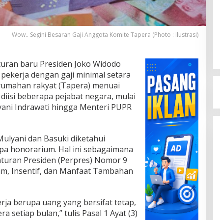
Wow.. Segini Besaran Gaji Anggota Komite Tapera (Photo : Ilustrasi)
turan baru Presiden Joko Widodo
pekerja dengan gaji minimal setara
rumahan rakyat (Tapera) menuai
 diisi beberapa pejabat negara, mulai
yani Indrawati hingga Menteri PUPR
Mulyani dan Basuki diketahui
pa honorarium. Hal ini sebagaimana
aturan Presiden (Perpres) Nomor 9
m, Insentif, dan Manfaat Tambahan
rja berupa uang yang bersifat tetap,
 setiap bulan,” tulis Pasal 1 Ayat (3)