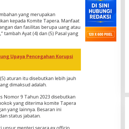
 tambahan yang merupakan
ikan kepada Komite Tapera. Manfaat
ngan dan fasilitas berupa uang atau
” tambah Ayat (4) dan (5) Pasal yang
kung Upaya Pencegahan Korupsi
(5) aturan itu disebutkan lebih jauh
yang dimaksud adalah.
es Nomor 9 Tahun 2023 disebutkan
pokok yang diterima komite Tapera
an yang lainnya. Besaran ini
dan status jabatan.
 unsur menteri secara ex officio,