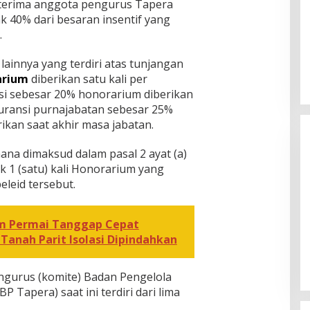
iterima anggota pengurus Tapera
k 40% dari besaran insentif yang
.
ainnya yang terdiri atas tunjangan
arium
diberikan satu kali per
si sebesar 20% honorarium diberikan
suransi purnajabatan sebesar 25%
ikan saat akhir masa jabatan.
ana dimaksud dalam pasal 2 ayat (a)
ak 1 (satu) kali Honorarium yang
beleid tersebut.
m Permai Tanggap Cepat
wedan Tinjau
[FOTO] Rumah Adat Melayu
anah Parit Isolasi Dipindahkan
ngan Air Bersih
Tamiang
ngurus (komite) Badan Pengelola
Tapera) saat ini terdiri dari lima