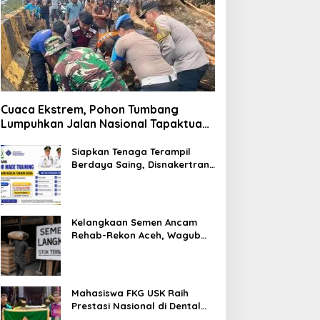
Cuaca Ekstrem, Pohon Tumbang
Lumpuhkan Jalan Nasional Tapaktuan-
Blangpidie
Siapkan Tenaga Terampil
Berdaya Saing, Disnakertrans
Aceh Tamiang Buka Pelatihan
Kerja 2026
Kelangkaan Semen Ancam
Rehab-Rekon Aceh, Wagub
Laporkan ke Mendagri
Mahasiswa FKG USK Raih
Prestasi Nasional di Dental
Scientific Competition 2026