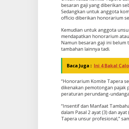
besaran gaji yang diberikan se
Sedangkan untuk anggota komi
officio diberikan honorarium s
Kemudian untuk anggota unsur p
mendapatkan honorarium atau g
Namun besaran gaji ini belum 
tambahan lainnya tadi.
Baca Juga :
Ini 4 Bakal Cal
“Honorarium Komite Tapera se
dikenakan pemotongan pajak p
peraturan perundang-undangan,”
“Insentif dan Manfaat Tambah
dalam Pasal 2 ayat (3) dan aya
Tapera unsur profesional,” sam