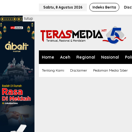
L
e
Sabtu, 8 Agustus 2026
Indeks Berita
Disc
w
a
tutup
t
i
k
e
k
o
n
Home
Aceh
Regional
Nasional
Pol
t
e
Tentang Kami
Disclaimer
Pedoman Media Siber
n