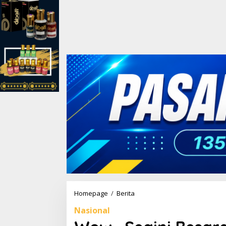
Homepage
/
Berita
W
o
Nasional
w
.