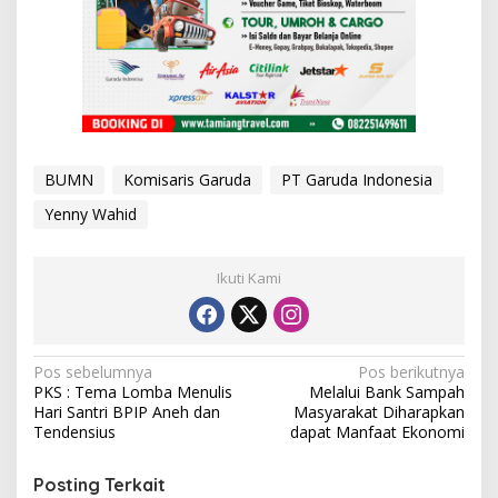
BUMN
Komisaris Garuda
PT Garuda Indonesia
Yenny Wahid
Ikuti Kami
N
Pos sebelumnya
Pos berikutnya
PKS : Tema Lomba Menulis
Melalui Bank Sampah
a
Hari Santri BPIP Aneh dan
Masyarakat Diharapkan
v
Tendensius
dapat Manfaat Ekonomi
i
Posting Terkait