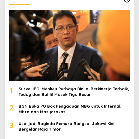
n
t
u
k
:
1
Survei IPO: Menkeu Purbaya Dinilai Berkinerja Terbaik,
Teddy dan Bahlil Masuk Tiga Besar
2
BGN Buka PO Box Pengaduan MBG untuk Internal,
Mitra dan Masyarakat
3
Usai jadi Baginda Pemuka Bangsa, Jokowi Kini
Bergelar Raja Timor