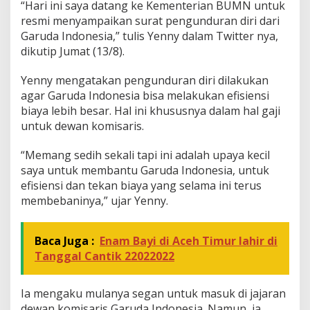
“Hari ini saya datang ke Kementerian BUMN untuk
a
resmi menyampaikan surat pengunduran diri dari
I
Garuda Indonesia,” tulis Yenny dalam Twitter nya,
n
d
dikutip Jumat (13/8).
o
n
Yenny mengatakan pengunduran diri dilakukan
e
agar Garuda Indonesia bisa melakukan efisiensi
s
biaya lebih besar. Hal ini khususnya dalam hal gaji
i
a
untuk dewan komisaris.
“Memang sedih sekali tapi ini adalah upaya kecil
saya untuk membantu Garuda Indonesia, untuk
efisiensi dan tekan biaya yang selama ini terus
membebaninya,” ujar Yenny.
Baca Juga :
Enam Bayi di Aceh Timur lahir di
Tanggal Cantik 22022022
Ia mengaku mulanya segan untuk masuk di jajaran
dewan komisaris Garuda Indonesia. Namun, ia