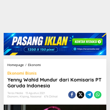
Homepage
/
Ekonomi
Y
e
Ekonomi Bisnis
n
n
Yenny Wahid Mundur dari Komisaris PT
y
Garuda Indonesia
W
a
Teras Media
13 Agustus 2021
h
Ekonomi
,
Kliping
,
Nasional
676 Dilihat
i
d
M