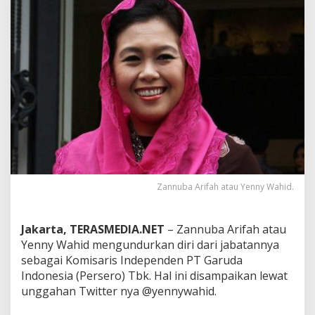
u
n
d
u
r
d
a
r
i
K
o
m
i
s
Zannuba Arifah atau Yenny Wahid.
a
r
i
s
Jakarta, TERASMEDIA.NET
– Zannuba Arifah atau
P
Yenny Wahid mengundurkan diri dari jabatannya
T
sebagai Komisaris Independen PT Garuda
G
Indonesia (Persero) Tbk. Hal ini disampaikan lewat
a
r
unggahan Twitter nya @yennywahid.
u
d