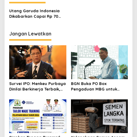
g
a
Utang Garuda Indonesia
s
Dikabarkan Capai Rp 70
Triliun
i
p
Jangan Lewatkan
o
s
Survei IPO: Menkeu Purbaya
BGN Buka PO Box
Dinilai Berkinerja Terbaik,
Pengaduan MBG untuk
Teddy dan Bahlil Masuk
Internal, Mitra dan
Tiga Besar
Masyarakat