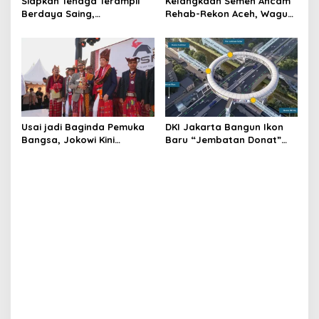
Siapkan Tenaga Terampil
Kelangkaan Semen Ancam
Berdaya Saing,
Rehab-Rekon Aceh, Wagub
Disnakertrans Aceh
Laporkan ke Mendagri
Tamiang Buka Pelatihan
Kerja 2026
Usai jadi Baginda Pemuka
DKI Jakarta Bangun Ikon
Bangsa, Jokowi Kini
Baru “Jembatan Donat”
Bergelar Raja Timor
Senilai Rp361 Miliar