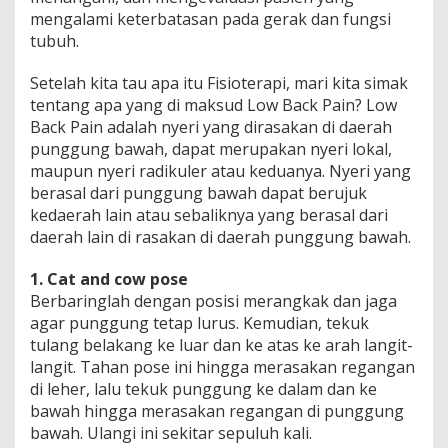
a
mengalami keterbatasan pada gerak dan fungsi
c
tubuh.
k
P
Setelah kita tau apa itu Fisioterapi, mari kita simak
a
tentang apa yang di maksud Low Back Pain? Low
i
n
Back Pain adalah nyeri yang dirasakan di daerah
punggung bawah, dapat merupakan nyeri lokal,
maupun nyeri radikuler atau keduanya. Nyeri yang
berasal dari punggung bawah dapat berujuk
kedaerah lain atau sebaliknya yang berasal dari
daerah lain di rasakan di daerah punggung bawah.
1. Cat and cow pose
Berbaringlah dengan posisi merangkak dan jaga
agar punggung tetap lurus. Kemudian, tekuk
tulang belakang ke luar dan ke atas ke arah langit-
langit. Tahan pose ini hingga merasakan regangan
di leher, lalu tekuk punggung ke dalam dan ke
bawah hingga merasakan regangan di punggung
bawah. Ulangi ini sekitar sepuluh kali.