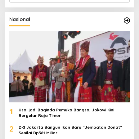
r
i
u
Nasional
n
t
u
k
:
1
Usai jadi Baginda Pemuka Bangsa, Jokowi Kini
Bergelar Raja Timor
2
DKI Jakarta Bangun Ikon Baru “Jembatan Donat”
Senilai Rp361 Miliar