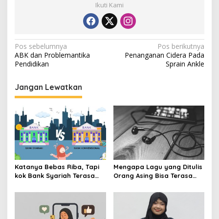
Ikuti Kami
N
Pos sebelumnya
Pos berikutnya
ABK dan Problemantika
Penanganan Cidera Pada
a
Pendidikan
Sprain Ankle
v
i
Jangan Lewatkan
g
a
s
i
p
Katanya Bebas Riba, Tapi
Mengapa Lagu yang Ditulis
o
kok Bank Syariah Terasa
Orang Asing Bisa Terasa
s
Lebih Mahal?
Sangat Personal?