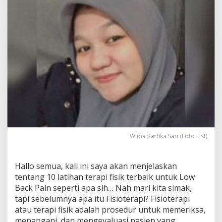
r
a
p
i
F
i
s
i
k
T
e
r
b
a
i
Widia Kartika Sari (Foto : Ist)
k
u
n
Hallo semua, kali ini saya akan menjelaskan
t
tentang 10 latihan terapi fisik terbaik untuk Low
u
k
Back Pain seperti apa sih… Nah mari kita simak,
L
tapi sebelumnya apa itu Fisioterapi? Fisioterapi
o
atau terapi fisik adalah prosedur untuk memeriksa,
w
menangani, dan mengevaluasi pasien yang
B