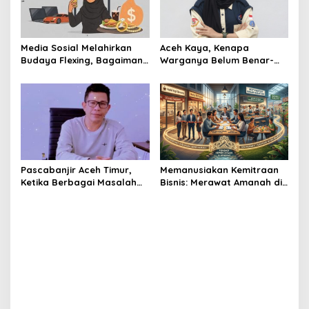
Media Sosial Melahirkan
Aceh Kaya, Kenapa
Budaya Flexing, Bagaimana
Warganya Belum Benar-
Islam Memandangnya?
Benar Merasa Sejahtera?
Pascabanjir Aceh Timur,
Memanusiakan Kemitraan
Ketika Berbagai Masalah
Bisnis: Merawat Amanah di
Mencuat dan Menggerus
Tengah Badai Persaingan
Kepercayaan Publik
Pasar