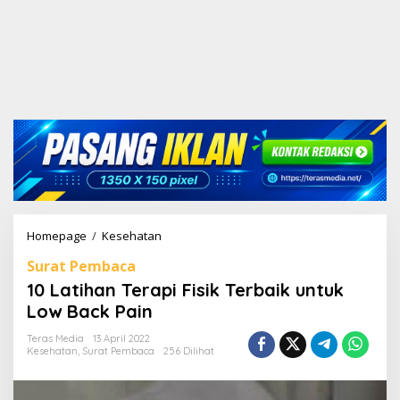
Homepage
/
Kesehatan
1
0
Surat Pembaca
L
a
10 Latihan Terapi Fisik Terbaik untuk
t
Low Back Pain
i
h
Teras Media
13 April 2022
a
Kesehatan
,
Surat Pembaca
256 Dilihat
n
T
e