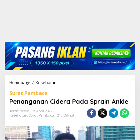
Homepage
/
Kesehatan
P
e
Surat Pembaca
n
a
Penanganan Cidera Pada Sprain Ankle
n
g
Teras Media
13 April 2022
Kesehatan
,
Surat Pembaca
215 Dilihat
a
n
a
n
C