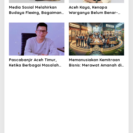
Media Sosial Melahirkan
Aceh Kaya, Kenapa
Budaya Flexing, Bagaimana
Warganya Belum Benar-
Islam Memandangnya?
Benar Merasa Sejahtera?
Pascabanjir Aceh Timur,
Memanusiakan Kemitraan
Ketika Berbagai Masalah
Bisnis: Merawat Amanah di
Mencuat dan Menggerus
Tengah Badai Persaingan
Kepercayaan Publik
Pasar