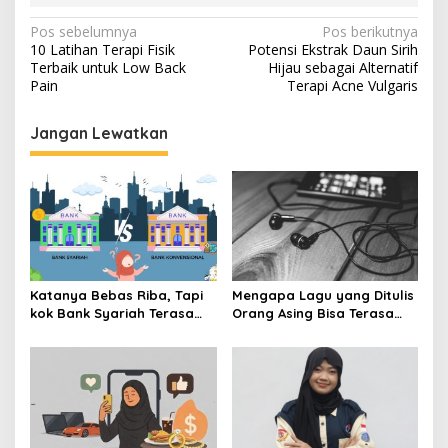
N
Pos sebelumnya
Pos berikutnya
10 Latihan Terapi Fisik
Potensi Ekstrak Daun Sirih
a
Terbaik untuk Low Back
Hijau sebagai Alternatif
v
Pain
Terapi Acne Vulgaris
i
Jangan Lewatkan
g
a
s
i
p
o
Katanya Bebas Riba, Tapi
Mengapa Lagu yang Ditulis
s
kok Bank Syariah Terasa
Orang Asing Bisa Terasa
Lebih Mahal?
Sangat Personal?