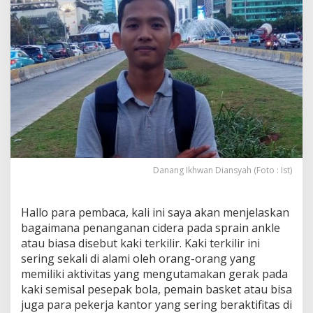
i
d
e
r
a
P
a
d
a
S
p
r
a
Danang Ikhwan Diansyah (Foto : Ist)
i
n
A
Hallo para pembaca, kali ini saya akan menjelaskan
n
k
bagaimana penanganan cidera pada sprain ankle
l
atau biasa disebut kaki terkilir. Kaki terkilir ini
e
sering sekali di alami oleh orang-orang yang
memiliki aktivitas yang mengutamakan gerak pada
kaki semisal pesepak bola, pemain basket atau bisa
juga para pekerja kantor yang sering beraktifitas di