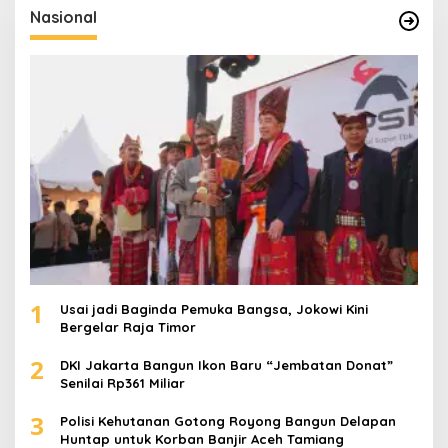
u
Nasional
n
t
u
k
:
1
Usai jadi Baginda Pemuka Bangsa, Jokowi Kini
Bergelar Raja Timor
2
DKI Jakarta Bangun Ikon Baru “Jembatan Donat”
Senilai Rp361 Miliar
3
Polisi Kehutanan Gotong Royong Bangun Delapan
Huntap untuk Korban Banjir Aceh Tamiang