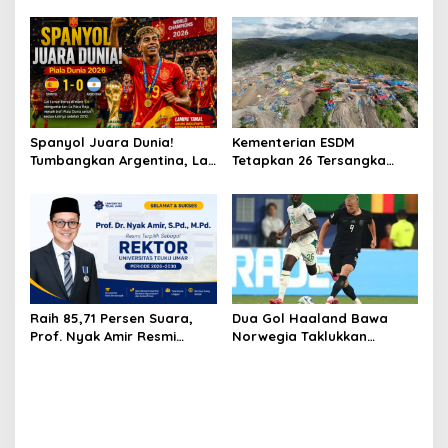
Bergelar Raja Timor
Senilai Rp361 Miliar
Spanyol Juara Dunia!
Kementerian ESDM
Tumbangkan Argentina, La
Tetapkan 26 Tersangka
Furia Roja Ukir Sejarah di
Kasus Tambang Ilegal
Piala Dunia 2026
Gunung Botak
Raih 85,71 Persen Suara,
Dua Gol Haaland Bawa
Prof. Nyak Amir Resmi
Norwegia Taklukkan
Pimpin UTU Periode 2026–
Senegal dalam Laga Sengit
2030