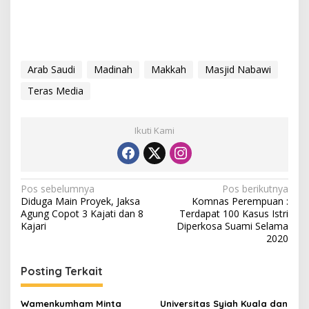
Arab Saudi
Madinah
Makkah
Masjid Nabawi
Teras Media
Ikuti Kami
N
Pos sebelumnya
Pos berikutnya
Diduga Main Proyek, Jaksa
Komnas Perempuan :
a
Agung Copot 3 Kajati dan 8
Terdapat 100 Kasus Istri
v
Kajari
Diperkosa Suami Selama
2020
i
g
Posting Terkait
a
s
Wamenkumham Minta
Universitas Syiah Kuala dan