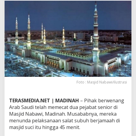
S
a
l
a
t
S
u
b
u
h
4
5
M
e
n
Foto : Masjid Nabawi/ilustrasi
i
t
,
TERASMEDIA.NET | MADINAH
– Pihak berwenang
A
Arab Saudi telah memecat dua pejabat senior di
r
Masjid Nabawi, Madinah. Musababnya, mereka
a
b
menunda pelaksanaan salat subuh berjamaah di
S
masjid suci itu hingga 45 menit.
a
u