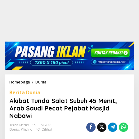
Homepage
/
Dunia
A
k
Berita Dunia
i
b
Akibat Tunda Salat Subuh 45 Menit,
a
Arab Saudi Pecat Pejabat Masjid
t
Nabawi
T
u
Teras Media
15 Juni 2021
n
Dunia
,
Kliping
401 Dilihat
d
a