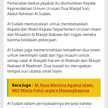
Pemecatan kedua pejabat itu diumumkan Kepala
d
Kepresidenan Umum Urusan Dua Masjid Suci,
i
P
Abdul Rahman Al Sudais.
e
c
Al Sudais memutuskan untuk membebaskan
a
Kepala dan Wakil Kepala Departemen Urusan Imam
t
dan Muadzin di Masjid Nabawi dari tugas mereka
P
e
karena kelalaian pekerjaan.
j
a
Al Sudais juga memerintahkan kehadiran dua imam
b
untuk memimpin salat dan tiga muazin untuk
a
setiap salat di Masjidil Haram di Makkah dan Masjid
t
M
Nabawi di Madinah. Dua masjid itu merupakan
a
tempat suci utama umat Islam.
s
j
i
Baca Juga :
M. Kece Menista Agama Islam,
d
MUI Minta Polisi segera Menangkapnya
N
a
b
Al Sudais dalam pernyataannya berjanji bahwa
a