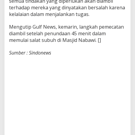
w
semua tindakan yang diperlukan akan diambil
i
terhadap mereka yang dinyatakan bersalah karena
kelalaian dalam menjalankan tugas.
Mengutip Gulf News, kemarin, langkah pemecatan
diambil setelah penundaan 45 menit dalam
memulai salat subuh di Masjid Nabawi. []
Sumber : Sindonews