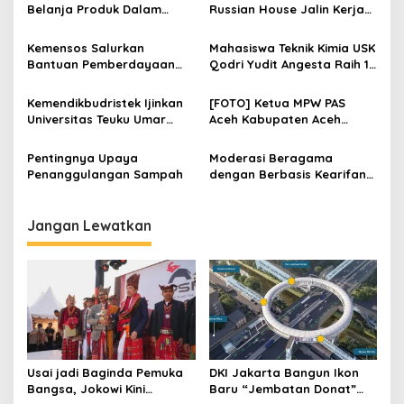
Belanja Produk Dalam
Russian House Jalin Kerja
i
Negeri Harus Terus
Sama Program Beasiswa
p
Digelorakan
Kemensos Salurkan
Mahasiswa Teknik Kimia USK
Bantuan Pemberdayaan
Qodri Yudit Angesta Raih 17
o
Korban TPPO di Kabupaten
Prestasi Nasional dan
s
Manggarai Timur
Internasional
Kemendikbudristek Ijinkan
[FOTO] Ketua MPW PAS
Universitas Teuku Umar
Aceh Kabupaten Aceh
Buka Program Magister
Tamiang Terima Kunjungan
Ilmu Pertanian
Simpatisan
Pentingnya Upaya
Moderasi Beragama
Penanggulangan Sampah
dengan Berbasis Kearifan
Lokal
Jangan Lewatkan
Usai jadi Baginda Pemuka
DKI Jakarta Bangun Ikon
Bangsa, Jokowi Kini
Baru “Jembatan Donat”