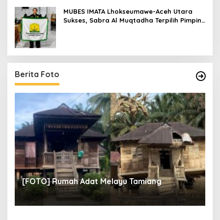
MUBES IMATA Lhokseumawe-Aceh Utara
Sukses, Sabra Al Muqtadha Terpilih Pimpin
Periode 2026–2027
Berita Foto
un
[
[FOTO] Rumah Adat Melayu Tamiang
Fi