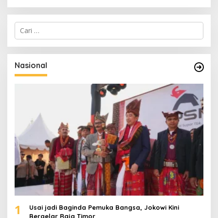
C
a
r
i
u
Nasional
n
t
u
k
:
1
Usai jadi Baginda Pemuka Bangsa, Jokowi Kini
Bergelar Raja Timor