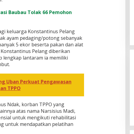
asi Baubau Tolak 66 Pemohon
gi keluarga Konstantinus Pelang
rnak ayam pedaging/potong sebanyak
anyak 5 ekor beserta pakan dan alat
k Konstantinus Pelang diberikan
 lengkap lantaram ia memiliki
mbut.
ung Uban Perkuat Pengawasan
han TPPO
[FOTO] Anies Baswedan Tinjau
[FOTO
aus Ndak, korban TPPO yang
Program Turun Tangan Air Bersih
Tamia
innya atas nama Narsisius Madi,
di Bandar Pusaka
nsial untuk mengikuti rehabilitasi
pang untuk mendapatkan pelatihan