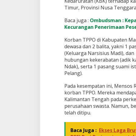
Kedaruratan (KBK) terhadap k
e
Timur, Provinsi Nusa Tenggara
n
M
a
Baca juga :
Ombudsman : Kepal
n
Kecurangan Penerimaan Pese
g
g
Korban TPPO di Kabupaten Mang
a
dewasa dan 2 balita, yakni 1 pa
r
a
(Keluarga Narsisius Madi), dan
i
hubungan kekerabatan (adik k
T
Ndak), serta 1 pasang suami ist
i
Pelang).
m
u
r
Pada kesempatan ini, Mensos 
korban TPPO. Mereka mendapat
Kalimantan Tengah pada perkeb
perusahaan swasta. Namun, be
telah ditipu.
Baca Juga :
Ekses Laga Brut