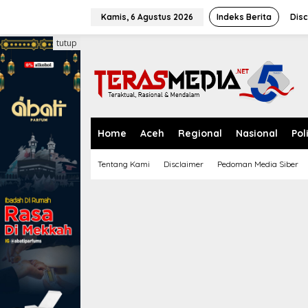
L
e
Kamis, 6 Agustus 2026
Indeks Berita
Disc
w
a
tutup
t
i
k
e
k
o
n
Home
Aceh
Regional
Nasional
Pol
t
e
Tentang Kami
Disclaimer
Pedoman Media Siber
n