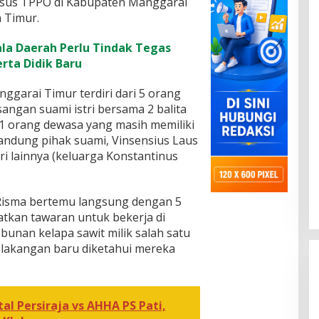
asus TPPO di Kabupaten Manggarai
 Timur.
a Daerah Perlu Tindak Tegas
rta Didik Baru
garai Timur terdiri dari 5 orang
sangan suami istri bersama 2 balita
 1 orang dewasa yang masih memiliki
andung pihak suami, Vinsensius Laus
ri lainnya (keluarga Konstantinus
Risma bertemu langsung dengan 5
kan tawaran untuk bekerja di
unan kelapa sawit milik salah satu
lakangan baru diketahui mereka
al Persiraja vs AHHA PS Pati,