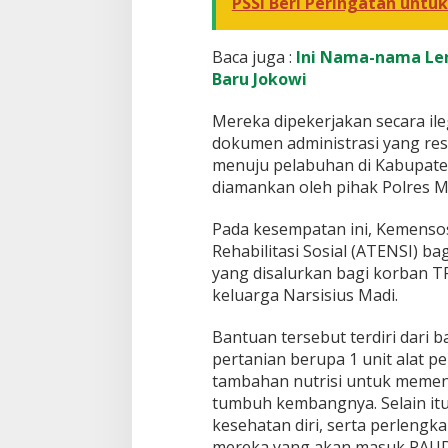
PSSI Beri Peringatan untuk
Baca juga :
Ini Nama-nama Len
Baru Jokowi
Mereka dipekerjakan secara il
dokumen administrasi yang res
menuju pelabuhan di Kabupate
diamankan oleh pihak Polres M
Pada kesempatan ini, Kemenso
Rehabilitasi Sosial (ATENSI) 
yang disalurkan bagi korban T
keluarga Narsisius Madi.
Bantuan tersebut terdiri dari
pertanian berupa 1 unit alat p
tambahan nutrisi untuk memenu
tumbuh kembangnya. Selain itu
kesehatan diri, serta perleng
mereka yang akan masuk PAUD