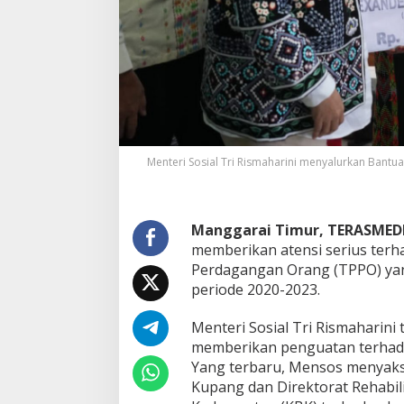
d
a
y
a
a
n
K
o
r
b
Menteri Sosial Tri Rismaharini menyalurkan Bant
a
n
T
P
Manggarai Timur, TERASMED
P
memberikan atensi serius terh
O
d
Perdagangan Orang (TPPO) yan
i
periode 2020-2023.
K
a
Menteri Sosial Tri Rismaharin
b
memberikan penguatan terhada
u
p
Yang terbaru, Mensos menyaksi
a
Kupang dan Direktorat Rehabil
t