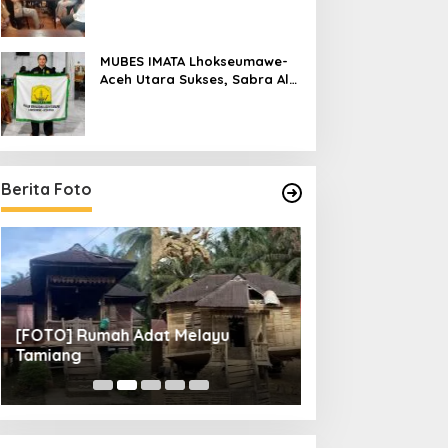
Raya
MUBES IMATA Lhokseumawe-
Aceh Utara Sukses, Sabra Al
Muqtadha Terpilih Pimpin
Periode 2026–2027
Berita Foto
] Rumah Adat Melayu
[FOTO] Tunas Muda FC Lo
ng
Perempat Final