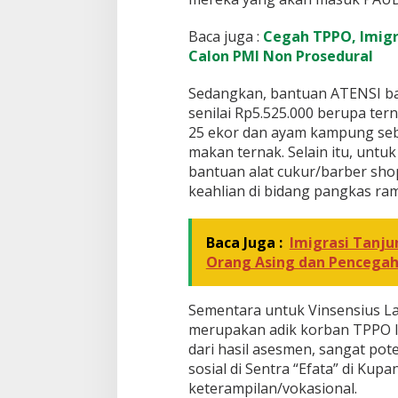
Baca juga :
Cegah TPPO, Imigr
Calon PMI Non Prosedural
Sedangkan, bantuan ATENSI ba
senilai Rp5.525.000 berupa te
25 ekor dan ayam kampung seb
makan ternak. Selain itu, untu
bantuan alat cukur/barber shop
keahlian di bidang pangkas ra
Baca Juga :
Imigrasi Tanj
Orang Asing dan Pencega
Sementara untuk Vinsensius L
merupakan adik korban TPPO la
dari hasil asesmen, sangat pote
sosial di Sentra “Efata” di Ku
keterampilan/vokasional.