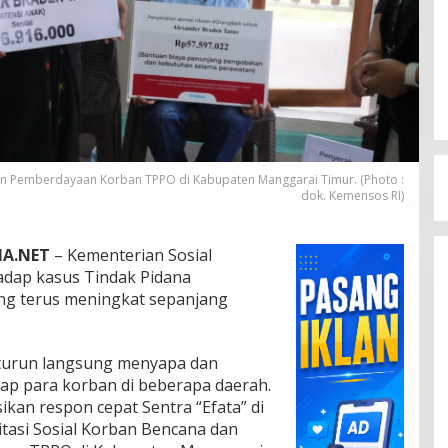
uan Pemberdayaan Korban TPPO di Kabupaten Manggarai Timur. (Photo :
dok. Kemensos RI)
IA.NET
– Kementerian Sosial
adap kasus Tindak Pidana
g terus meningkat sepanjang
i turun langsung menyapa dan
p para korban di beberapa daerah.
kan respon cepat Sentra “Efata” di
itasi Sosial Korban Bencana dan