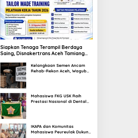
Siapkan Tenaga Terampil Berdaya
Saing, Disnakertrans Aceh Tamiang
Buka Pelatihan Kerja 2026
Kelangkaan Semen Ancam
Rehab-Rekon Aceh, Wagub
Laporkan ke Mendagri
Mahasiswa FKG USK Raih
Prestasi Nasional di Dental
Scientific Competition 2026
IKAPA dan Komunitas
Mahasiswa Peureulak Dukung
Pemekaran DOB Peureulak