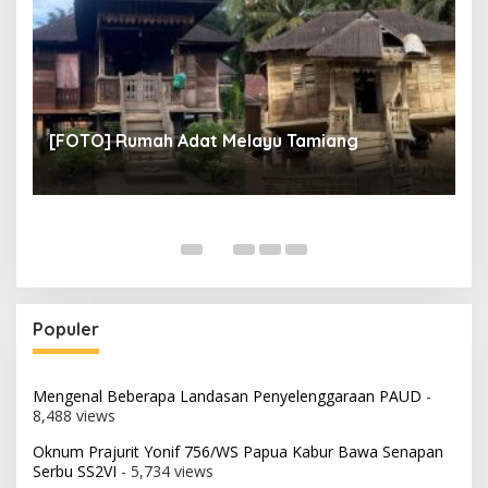
un
[
[FOTO] Rumah Adat Melayu Tamiang
Fi
Populer
Mengenal Beberapa Landasan Penyelenggaraan PAUD
-
8,488 views
Oknum Prajurit Yonif 756/WS Papua Kabur Bawa Senapan
Serbu SS2VI
- 5,734 views