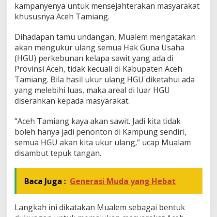
kampanyenya untuk mensejahterakan masyarakat
u
khususnya Aceh Tamiang.
b
e
r
Dihadapan tamu undangan, Mualem mengatakan
n
akan mengukur ulang semua Hak Guna Usaha
u
(HGU) perkebunan kelapa sawit yang ada di
r
Provinsi Aceh, tidak kecuali di Kabupaten Aceh
A
c
Tamiang. Bila hasil ukur ulang HGU diketahui ada
e
yang melebihi luas, maka areal di luar HGU
h
diserahkan kepada masyarakat.
U
k
“Aceh Tamiang kaya akan sawit. Jadi kita tidak
u
r
boleh hanya jadi penonton di Kampung sendiri,
U
semua HGU akan kita ukur ulang,” ucap Mualam
l
disambut tepuk tangan.
a
n
g
Baca Juga :
Generasi Muda yang Hebat
H
G
U
Langkah ini dikatakan Mualem sebagai bentuk