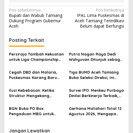
N
Pos sebelumnya
Pos berikutnya
Bupati dan Wabub Tamiang
IPAL Lima Puskesmas di
a
Dukung Program Gubernur
Aceh Tamiang Terindikasi
v
Aceh
Belum dapat Berfungsi
i
Posting Terkait
g
a
Persiraja Tambah Kekuatan
Putra Nagan Raya Dedi
s
untuk Liga Championship
Wahyuvan Ditunjuk sebagai
2026/2027, Lima Talenta
Ketua GAMBASI Regional
i
Lokal Aceh Resmi Dikontrak
Aceh
Cegah DBD dan Malaria,
Tiga BUMD Aceh Tamiang
p
Puskesmas Karang Baru
Buka Seleksi Direksi, Ini
Fogging Kawasan Huntara
Syarat dan Jadwal
o
Pendaftarannya
Ilusi Kebebasan: Ketika
Survei IPO: Menkeu Purbaya
s
Struktur Mengekang
Dinilai Berkinerja Terbaik,
Identitas Diri
Teddy dan Bahlil Masuk
Tiga Besar
BGN Buka PO Box
Gerhana Matahari Total 12
Pengaduan MBG untuk
Agustus 2026, Mengapa
Internal, Mitra dan
Indonesia Tidak Bisa
Masyarakat
Melihatnya?
Jangan Lewatkan