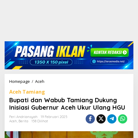
Homepage
/
Aceh
B
u
Aceh Tamiang
p
a
Bupati dan Wabub Tamiang Dukung
t
Inisiasi Gubernur Aceh Ukur Ulang HGU
i
d
Feri Andriansyah
19 Februari 2025
a
Aceh
,
Berita
158 Dilihat
n
W
a