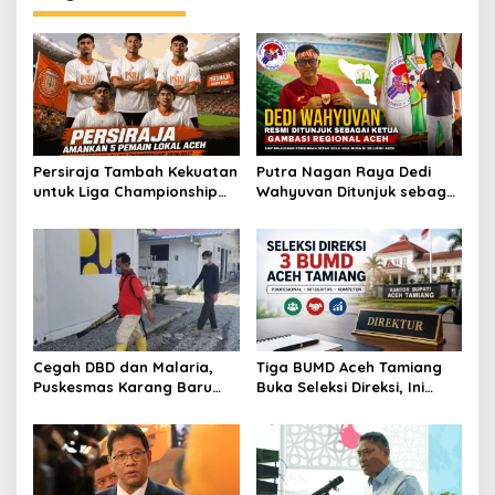
Persiraja Tambah Kekuatan
Putra Nagan Raya Dedi
untuk Liga Championship
Wahyuvan Ditunjuk sebagai
2026/2027, Lima Talenta
Ketua GAMBASI Regional
Lokal Aceh Resmi Dikontrak
Aceh
Cegah DBD dan Malaria,
Tiga BUMD Aceh Tamiang
Puskesmas Karang Baru
Buka Seleksi Direksi, Ini
Fogging Kawasan Huntara
Syarat dan Jadwal
Pendaftarannya