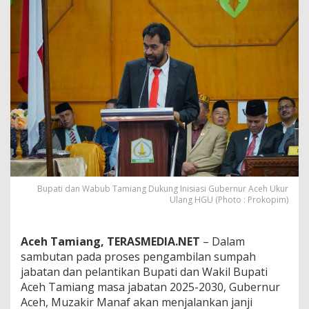
b
u
b
T
a
m
i
a
n
g
D
u
k
u
n
Bupati dan Wabub Tamiang Dukung Inisiasi Gubernur Aceh Ukur
g
Ulang HGU (Photo : Prokopim)
I
n
i
Aceh Tamiang, TERASMEDIA.NET
– Dalam
s
sambutan pada proses pengambilan sumpah
i
a
jabatan dan pelantikan Bupati dan Wakil Bupati
s
Aceh Tamiang masa jabatan 2025-2030, Gubernur
i
Aceh, Muzakir Manaf akan menjalankan janji
G