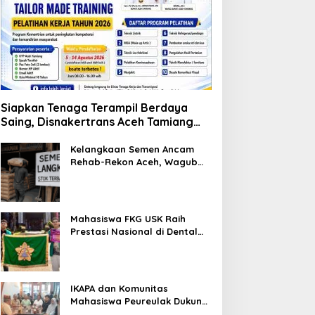
Siapkan Tenaga Terampil Berdaya
Saing, Disnakertrans Aceh Tamiang
Buka Pelatihan Kerja 2026
Kelangkaan Semen Ancam
Rehab-Rekon Aceh, Wagub
Laporkan ke Mendagri
Mahasiswa FKG USK Raih
Prestasi Nasional di Dental
Scientific Competition 2026
IKAPA dan Komunitas
Mahasiswa Peureulak Dukung
Pemekaran DOB Peureulak