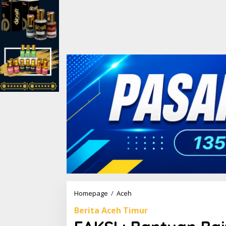
Homepage
/
Aceh
F
A
Berita Aceh Timur
K
S