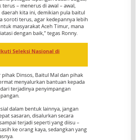
ik terus – menerus di awal – awal,
 daerah kita ini, demikian pula baitul
a soroti terus, agar kedepannya lebih
 untuk masyarakat Aceh Timur, mana
atasi dengan baik,” tegas Ronny.
Ikuti Seleksi Nasional di
pihak Dinsos, Baitul Mal dan pihak
n cermat menyalurkan bantuan kepada
dari terjadinya penyimpangan
lapangan.
ial dalam bentuk lainnya, jangan
pat sasaran, disalurkan secara
ampai terjadi seperti yang diisu –
ikasih ke orang kaya, sedangkan yang
asnya.