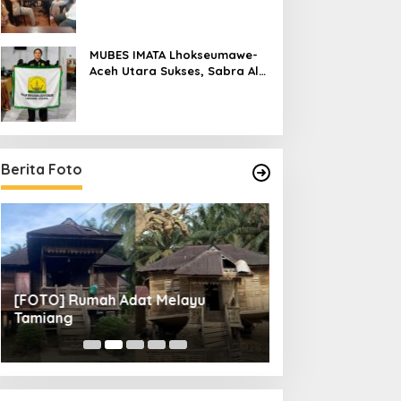
Raya
MUBES IMATA Lhokseumawe-
Aceh Utara Sukses, Sabra Al
Muqtadha Terpilih Pimpin
Periode 2026–2027
Berita Foto
[FOTO] Rumah Adat Melayu
[FOTO] Tunas Mu
Tamiang
Perempat Final