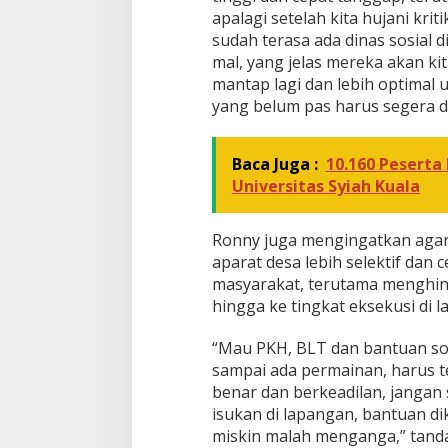
apalagi setelah kita hujani krit
sudah terasa ada dinas sosial di
mal, yang jelas mereka akan kit
mantap lagi dan lebih optimal
yang belum pas harus segera di
Baca Juga :
10.160 Peserta 
Universitas Syiah Kuala
Ronny juga mengingatkan agar 
aparat desa lebih selektif da
masyarakat, terutama menghin
hingga ke tingkat eksekusi di 
“Mau PKH, BLT dan bantuan sos
sampai ada permainan, harus te
benar dan berkeadilan, jangan s
isukan di lapangan, bantuan d
miskin malah menganga,” tand