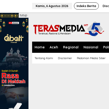
L
e
Kamis, 6 Agustus 2026
Indeks Berita
Disc
w
a
tutup
t
i
k
e
k
o
n
Home
Aceh
Regional
Nasional
Pol
t
e
Tentang Kami
Disclaimer
Pedoman Media Siber
n