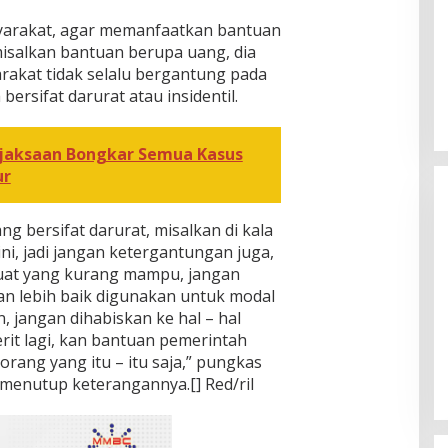
yarakat, agar memanfaatkan bantuan
isalkan bantuan berupa uang, dia
akat tidak selalu bergantung pada
ersifat darurat atau insidentil.
ejaksaan Bongkar Semua Kasus
ur
g bersifat darurat, misalkan di kala
ni, jadi jangan ketergantungan juga,
uat yang kurang mampu, jangan
akan lebih baik digunakan untuk modal
n, jangan dihabiskan ke hal – hal
[FOTO] Anies Baswedan Tinjau
jerit lagi, kan bantuan pemerintah
Program Turun Tangan Air Bersih
 orang yang itu – itu saja,” pungkas
di Bandar Pusaka
u menutup keterangannya.[] Red/ril