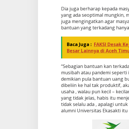
Dia juga berharap kepada mas
yang ada seoptimal mungkin, m
juga mengingatkan agar masyar
bantuan yang terkadang hanya b
Baca Juga :
FAKSI Desak K
Besar Lainnya di Aceh Tim
“Sebagian bantuan kan terkadan
musibah atau pandemi seperti i
demikian pula bantuan uang b
dibeliin ke hal tak produktif, 
usaha , walau pun kecil – kecila
yang tidak jelas, habis itu men
tidak selalu ada , apalagi untuk
alumni Universitas Ekasakti it