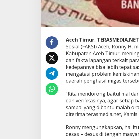
o
s
A
c
e
h
T
Aceh Timur, TERASMEDIA.NET
i
Sosial (FAKSI) Aceh, Ronny H, 
m
Kabupaten Aceh Timur, mening
u
r
dan fakta lapangan terkait pa
H
kedepannya bisa lebih tepat sas
a
mengatasi problem kemiskinan s
r
daerah penghasil migas tersebu
u
s
T
“Kita mendorong baitul mal dan
e
dan verifikasinya, agar setiap 
p
sampai yang dibantu malah oran
a
diterima terasmedia.net, Kamis 
t
S
a
Ronny mengungkapkan, hal itu
s
desas – desus di tengah masya
a