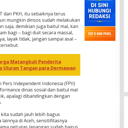
T dan PKH, itu sebaiknya terus
ipun mungkin dinsos sudah melakukan
 saja, demikian juga baitul mal, kan
am bagi – bagi duit secara massal,
a, layak tidak, jangan sampai asal –
tersebut.
ga Matangkuli Penderita
p Uluran Tangan para Dermawan
 Pers Independent Indonesia (FPII)
rformance dinas sosial dan baitul mal
aik, apalagi dibandingkan dengan
.
kita sudah jauh lebih bagus
ainnya di Aceh, sensitifitasnya
utama petugas lapangan sudah bagus,