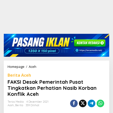
Homepage
/
Aceh
F
A
Berita Aceh
K
S
FAKSI Desak Pemerintah Pusat
I
Tingkatkan Perhatian Nasib Korban
D
Konflik Aceh
e
s
Teras Media
4 Desember 2021
a
Aceh
,
Berita
339 Dilihat
k
P