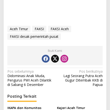
Aceh Timur
FAKSI
FAKSI Aceh
FAKSI desak pemerintah pusat
Ikuti Kami
N
Pos sebelumnya
Pos berikutnya
Didominasi Anak Muda,
Lagi Seorang Putra Aceh
a
Pengurus PWI Aceh Dilantik
Gugur Ditembak KKB di
v
di Sabang 6 Desember
Papua
i
Posting Terkait
g
a
IKAPA dan Komunitas
Kejari Aceh Timur