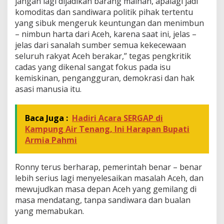
jangan lagi dijadikan barang mainan, apalagi jadi
komoditas dan sandiwara politik pihak tertentu
yang sibuk mengeruk keuntungan dan menimbun
– nimbun harta dari Aceh, karena saat ini, jelas –
jelas dari sanalah sumber semua kekecewaan
seluruh rakyat Aceh berakar,” tegas pengkritik
cadas yang dikenal sangat fokus pada isu
kemiskinan, pengangguran, demokrasi dan hak
asasi manusia itu.
Baca Juga :
Hadiri Acara SERGAP di
Kampung Air Tenang, Ini Harapan Bupati
Armia Pahmi
Ronny terus berharap, pemerintah benar – benar
lebih serius lagi menyelesaikan masalah Aceh, dan
mewujudkan masa depan Aceh yang gemilang di
masa mendatang, tanpa sandiwara dan bualan
yang memabukan.