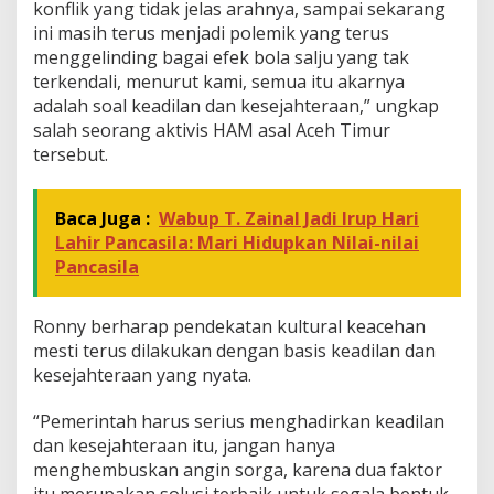
i
konflik yang tidak jelas arahnya, sampai sekarang
k
ini masih terus menjadi polemik yang terus
A
menggelinding bagai efek bola salju yang tak
c
terkendali, menurut kami, semua itu akarnya
e
h
adalah soal keadilan dan kesejahteraan,” ungkap
salah seorang aktivis HAM asal Aceh Timur
tersebut.
Baca Juga :
Wabup T. Zainal Jadi Irup Hari
Lahir Pancasila: Mari Hidupkan Nilai-nilai
Pancasila
Ronny berharap pendekatan kultural keacehan
mesti terus dilakukan dengan basis keadilan dan
kesejahteraan yang nyata.
“Pemerintah harus serius menghadirkan keadilan
dan kesejahteraan itu, jangan hanya
menghembuskan angin sorga, karena dua faktor
itu merupakan solusi terbaik untuk segala bentuk