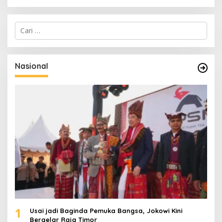
C
a
r
i
u
Nasional
n
t
u
k
:
1
Usai jadi Baginda Pemuka Bangsa, Jokowi Kini
Bergelar Raja Timor