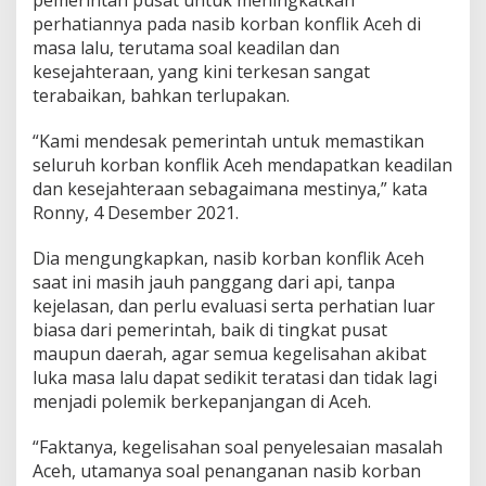
e
perhatiannya pada nasib korban konflik Aceh di
r
masa lalu, terutama soal keadilan dan
h
kesejahteraan, yang kini terkesan sangat
a
terabaikan, bahkan terlupakan.
t
i
a
“Kami mendesak pemerintah untuk memastikan
n
seluruh korban konflik Aceh mendapatkan keadilan
N
dan kesejahteraan sebagaimana mestinya,” kata
a
Ronny, 4 Desember 2021.
s
i
b
Dia mengungkapkan, nasib korban konflik Aceh
K
saat ini masih jauh panggang dari api, tanpa
o
kejelasan, dan perlu evaluasi serta perhatian luar
r
biasa dari pemerintah, baik di tingkat pusat
b
a
maupun daerah, agar semua kegelisahan akibat
n
luka masa lalu dapat sedikit teratasi dan tidak lagi
K
menjadi polemik berkepanjangan di Aceh.
o
n
“Faktanya, kegelisahan soal penyelesaian masalah
f
l
Aceh, utamanya soal penanganan nasib korban