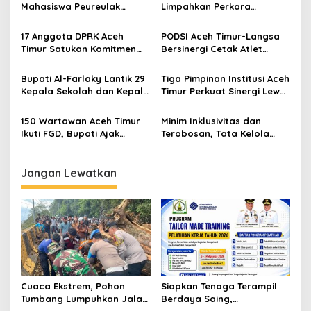
s
Mahasiswa Peureulak
Limpahkan Perkara
Dukung Pemekaran DOB
Kekerasan Anak ke
i
Peureulak Raya
Pengadilan Negeri Idi
17 Anggota DPRK Aceh
PODSI Aceh Timur-Langsa
p
Timur Satukan Komitmen
Bersinergi Cetak Atlet
Dukung DOB Peureulak
Dayung Berprestasi
o
Raya
Bupati Al-Farlaky Lantik 29
Tiga Pimpinan Institusi Aceh
s
Kepala Sekolah dan Kepala
Timur Perkuat Sinergi Lewat
Puskesmas
Mini Soccer Persahabatan
150 Wartawan Aceh Timur
Minim Inklusivitas dan
Ikuti FGD, Bupati Ajak
Terobosan, Tata Kelola
Kerjasama Bangun Daerah
Seni Budaya Aceh Timur
Dikeluhkan Seniman Lokal
Jangan Lewatkan
Cuaca Ekstrem, Pohon
Siapkan Tenaga Terampil
Tumbang Lumpuhkan Jalan
Berdaya Saing,
Nasional Tapaktuan-
Disnakertrans Aceh