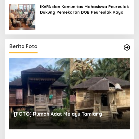
IKAPA dan Komunitas Mahasiswa Peureulak
Dukung Pemekaran DOB Peureulak Raya
Berita Foto
un
[
[FOTO] Rumah Adat Melayu Tamiang
Fi