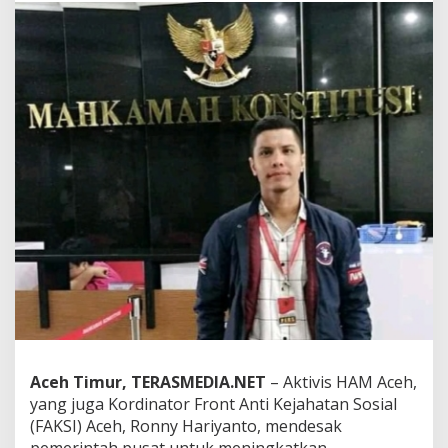
e
m
e
r
i
n
t
a
h
P
u
s
a
t
T
i
n
g
k
a
t
Aceh Timur, TERASMEDIA.NET
– Aktivis HAM Aceh,
k
yang juga Kordinator Front Anti Kejahatan Sosial
a
(FAKSI) Aceh, Ronny Hariyanto, mendesak
n
pemerintah pusat untuk meningkatkan
P