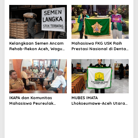
Blangpidie
Tamiang Buka Pelatihan
Kerja 2026
Kelangkaan Semen Ancam
Mahasiswa FKG USK Raih
Rehab-Rekon Aceh, Wagub
Prestasi Nasional di Dental
Laporkan ke Mendagri
Scientific Competition 2026
IKAPA dan Komunitas
MUBES IMATA
Mahasiswa Peureulak
Lhokseumawe-Aceh Utara
Dukung Pemekaran DOB
Sukses, Sabra Al Muqtadha
Peureulak Raya
Terpilih Pimpin Periode
2026–2027