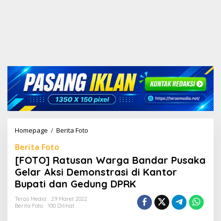
Homepage
/
Berita Foto
[
F
Berita Foto
O
T
[FOTO] Ratusan Warga Bandar Pusaka
O
Gelar Aksi Demonstrasi di Kantor
]
Bupati dan Gedung DPRK
R
a
Teras Media
29 Maret 2022
t
Berita Foto
100 Dilihat
u
s