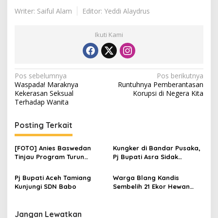
p
a
Writer: Saiful Alam
Editor: Yeddi Alaydrus
t
i
Ikuti Kami
d
a
n
G
e
N
Pos sebelumnya
Pos berikutnya
d
Waspada! Maraknya
Runtuhnya Pemberantasan
u
a
Kekerasan Seksual
Korupsi di Negera Kita
n
v
Terhadap Wanita
g
D
i
P
Posting Terkait
g
R
K
a
[FOTO] Anies Baswedan
Kungker di Bandar Pusaka,
s
Tinjau Program Turun
Pj Bupati Asra Sidak
Tangan Air Bersih di Bandar
Puskesmas dan Tinjau
i
Pusaka
Tamsar 27
Pj Bupati Aceh Tamiang
Warga Blang Kandis
p
Kunjungi SDN Babo
Sembelih 21 Ekor Hewan
Qurban
o
s
Jangan Lewatkan