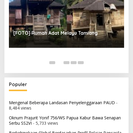
un
[
[FOTO] Rumah Adat Melayu Tamiang
Fi
Populer
Mengenal Beberapa Landasan Penyelenggaraan PAUD
-
8,484 views
Oknum Prajurit Yonif 756/WS Papua Kabur Bawa Senapan
Serbu SS2VI
- 5,733 views
Berkebinekaan Global Berdasarkan Profil Pelajar Pancasila
-