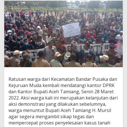
a
n
W
a
r
g
a
B
a
n
d
a
r
P
u
Ratusan warga dari Kecamatan Bandar Pusaka dan
s
Kejuruan Muda kembali mendatangi kantor DPRK
a
k
dan Kantor Bupati Aceh Tamiang, Senin 28 Maret
a
2022. Aksi warga kali ini merupakan kelanjutan dari
G
aksi demonstrasi yang dilakukan sebelumnya,
e
warga menuntut Bupati Aceh Tamiang H. Mursil
l
agar segera mengambil sikap tegas dan
a
r
mempercepat proses penyelesaian kasus tanah
A