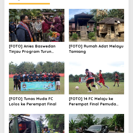
[FOTO] Anies Baswedan
[FOTO] Rumah Adat Melayu
Tinjau Program Turun
Tamiang
Tangan Air Bersih di Bandar
Pusaka
[FOTO] Tunas Muda FC
[FOTO] 14 FC Melaju ke
Lolos ke Perempat Final
Perempat Final Pemuda
Paya Raja Cup