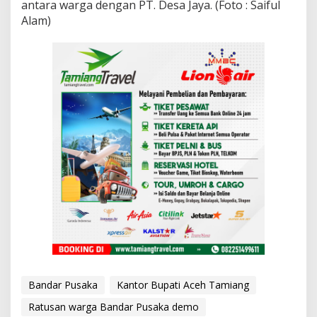
antara warga dengan PT. Desa Jaya. (Foto : Saiful
k
Alam)
s
i
D
e
m
o
n
s
t
r
a
s
i
d
i
K
a
n
t
o
r
Bandar Pusaka
Kantor Bupati Aceh Tamiang
B
u
Ratusan warga Bandar Pusaka demo