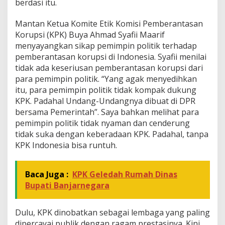
berdasi itu.
a
K
Mantan Ketua Komite Etik Komisi Pemberantasan
i
Korupsi (KPK) Buya Ahmad Syafii Maarif
t
a
menyayangkan sikap pemimpin politik terhadap
pemberantasan korupsi di Indonesia. Syafii menilai
tidak ada keseriusan pemberantasan korupsi dari
para pemimpin politik. “Yang agak menyedihkan
itu, para pemimpin politik tidak kompak dukung
KPK. Padahal Undang-Undangnya dibuat di DPR
bersama Pemerintah”. Saya bahkan melihat para
pemimpin politik tidak nyaman dan cenderung
tidak suka dengan keberadaan KPK. Padahal, tanpa
KPK Indonesia bisa runtuh.
Baca Juga :
KPK Geledah Rumah Dinas
Bupati Banjarnegara
Dulu, KPK dinobatkan sebagai lembaga yang paling
dipercayai publik dengan ragam prestasinya. Kini,