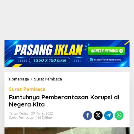
Homepage
/
Surat Pembaca
R
u
Surat Pembaca
n
t
Runtuhnya Pemberantasan Korupsi di
u
Negera Kita
h
n
Teras Media
29 Maret 2022
y
Surat Pembaca
166 Dilihat
a
P
e