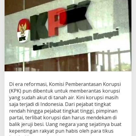
m
b
e
r
a
n
t
a
s
a
n
K
o
r
u
Di era reformasi, Komisi Pemberantasan Korupsi
p
(KPK) pun dibentuk untuk memberantas korupsi
s
yang sudah akut di tanah air. Kini korupsi masih
i
d
saja terjadi di Indonesia. Dari pejabat tingkat
i
rendah hingga pejabat tingkat tinggi, pimpinan
N
partai, terlibat korupsi dan harus mendekam di
e
balik jeruji besi. Uang negara yang sejatinya buat
g
e
kepentingan rakyat pun habis oleh para tikus
r