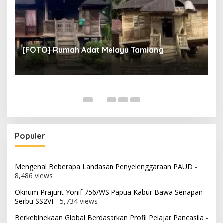
un
[
[FOTO] Rumah Adat Melayu Tamiang
Fi
Populer
Mengenal Beberapa Landasan Penyelenggaraan PAUD
-
8,486 views
Oknum Prajurit Yonif 756/WS Papua Kabur Bawa Senapan
Serbu SS2VI
- 5,734 views
Berkebinekaan Global Berdasarkan Profil Pelajar Pancasila
-