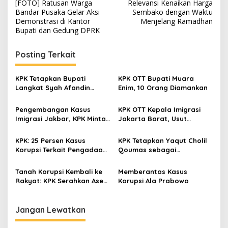
[FOTO] Ratusan Warga
Relevansi Kenaikan Harga
a
Bandar Pusaka Gelar Aksi
Sembako dengan Waktu
v
Demonstrasi di Kantor
Menjelang Ramadhan
Bupati dan Gedung DPRK
i
g
Posting Terkait
a
s
KPK Tetapkan Bupati
KPK OTT Bupati Muara
Langkat Syah Afandin
Enim, 10 Orang Diamankan
i
Tersangka Dugaan Suap
p
Proyek
Pengembangan Kasus
KPK OTT Kepala Imigrasi
Imigrasi Jakbar, KPK Minta
Jakarta Barat, Usut
o
Wakil Menteri Imipas
Dugaan Praktik Ilegal
s
Menyerahkan Diri
Pengurusan Dokumen WNA
KPK: 25 Persen Kasus
KPK Tetapkan Yaqut Cholil
Korupsi Terkait Pengadaan,
Qoumas sebagai
Rawan Disusupi “Mufakat
Tersangka Korupsi Kuota
Jahat”
Haji
Tanah Korupsi Kembali ke
Memberantas Kasus
Rakyat: KPK Serahkan Aset
Korupsi Ala Prabowo
Strategis ke Pemerintah
Aceh
Jangan Lewatkan