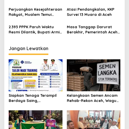
o
dalam Sejarah Perdamaian
Usia 86 Tahun
s
Aceh
Perjuangkan Kesejahteraan
Atasi Pendangkalan, KKP
Rakyat, Mualem Temui
Survei 13 Muara di Aceh
Kemenkeu ajukan
Tambahan Anggaran
2.393 PPPK Paruh Waktu
Masa Tanggap Darurat
Resmi Dilantik, Bupati Armia
Berakhir, Pemerintah Aceh
Pahmi Tekankan
Tetapkan Status Transisi
Profesionalisme dan
Darurat
Pelayanan Publik
Jangan Lewatkan
Siapkan Tenaga Terampil
Kelangkaan Semen Ancam
Berdaya Saing,
Rehab-Rekon Aceh, Wagub
Disnakertrans Aceh
Laporkan ke Mendagri
Tamiang Buka Pelatihan
Kerja 2026