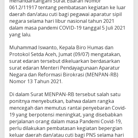
menandantangani Surat Edaran Nomor
i
061.2/11917 tentang pembatasan kegiatan ke luar
b
daerah dan/atau cuti bagi pegawai aparatur sipil
u
negara selama hari libur nasional tahun 2021
r
N
dalam masa pandemi COVID-19 tanggal 5 Juli 2021
a
yang lalu.
s
i
Muhammad Iswanto, Kepala Biro Humas dan
o
Protokol Setda Aceh, Jumat (09/07) mengatakan,
n
a
surat edaran tersebut dikeluarkan berdasarkan
l
surat edaran Menteri Pendayagunaan Aparatur
Negara dan Reformasi Birokrasi (MENPAN-RB)
Nomor 13 Tahun 2021.
Di dalam Surat MENPAN-RB tersebut salah satu
ponitnya menyebutkan, bahwa dalam rangka
mencegah dan memutus rantai penyebaran Covid-
19 yang berpotensi meningkat, yang disebabkan
perjalanan orang dalam masa Pandemi Covid-19,
perlu dilakukan pembatasan kegiatan bepergian
keluar daerah dan/atau cuti bagi PNS selama hari