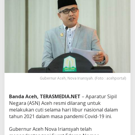
h
L
a
r
a
n
g
A
S
N
C
u
t
i
Gubernur Aceh, Nova Iriansyah. (Foto : acehportal)
S
e
l
Banda Aceh, TERASMEDIA.NET
– Aparatur Sipil
a
m
Negara (ASN) Aceh resmi dilarang untuk
a
melakukan cuti selama hari libur nasional dalam
H
tahun 2021 dalam masa pandemi Covid-19 ini.
a
r
Gubernur Aceh Nova Iriansyah telah
i
L