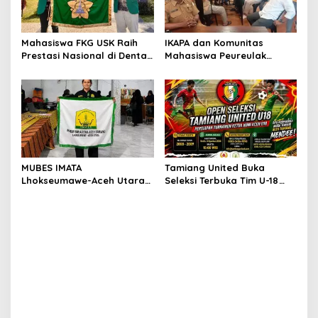
Mahasiswa FKG USK Raih
IKAPA dan Komunitas
Prestasi Nasional di Dental
Mahasiswa Peureulak
Scientific Competition 2026
Dukung Pemekaran DOB
Peureulak Raya
MUBES IMATA
Tamiang United Buka
Lhokseumawe-Aceh Utara
Seleksi Terbuka Tim U-18
Sukses, Sabra Al Muqtadha
untuk Turnamen Ketua KONI
Terpilih Pimpin Periode
Aceh 2026
2026–2027