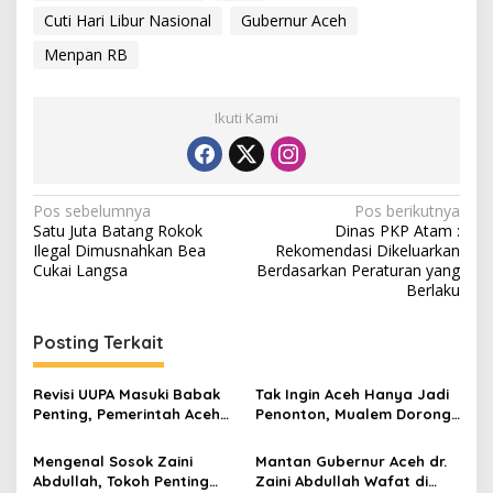
Cuti Hari Libur Nasional
Gubernur Aceh
Menpan RB
Ikuti Kami
N
Pos sebelumnya
Pos berikutnya
Satu Juta Batang Rokok
Dinas PKP Atam :
a
Ilegal Dimusnahkan Bea
Rekomendasi Dikeluarkan
v
Cukai Langsa
Berdasarkan Peraturan yang
Berlaku
i
g
Posting Terkait
a
s
Revisi UUPA Masuki Babak
Tak Ingin Aceh Hanya Jadi
Penting, Pemerintah Aceh
Penonton, Mualem Dorong
i
dan DPR Satukan Langkah
Gas Andaman Diolah di KEK
p
Arun
Mengenal Sosok Zaini
Mantan Gubernur Aceh dr.
Abdullah, Tokoh Penting
Zaini Abdullah Wafat di