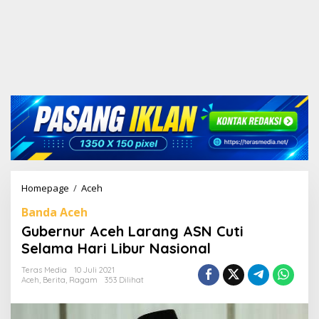
Homepage
/
Aceh
G
u
Banda Aceh
b
e
Gubernur Aceh Larang ASN Cuti
r
Selama Hari Libur Nasional
n
u
Teras Media
10 Juli 2021
r
Aceh
,
Berita
,
Ragam
353 Dilihat
A
c
e