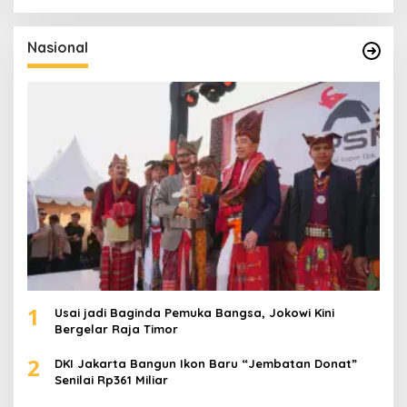
r
i
u
Nasional
n
t
u
k
:
1
Usai jadi Baginda Pemuka Bangsa, Jokowi Kini
Bergelar Raja Timor
2
DKI Jakarta Bangun Ikon Baru “Jembatan Donat”
Senilai Rp361 Miliar