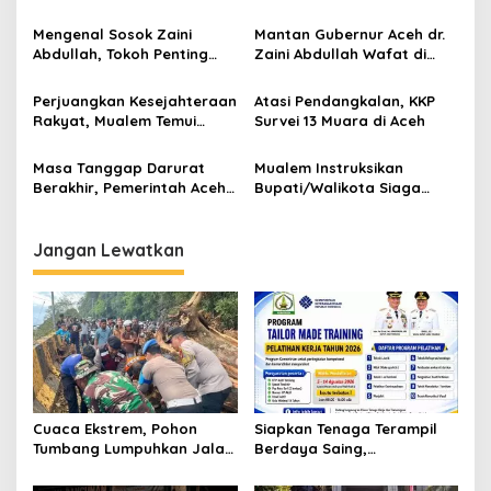
dan DPR Satukan Langkah
Gas Andaman Diolah di KEK
i
Arun
Mengenal Sosok Zaini
Mantan Gubernur Aceh dr.
p
Abdullah, Tokoh Penting
Zaini Abdullah Wafat di
dalam Sejarah Perdamaian
Usia 86 Tahun
o
Aceh
Perjuangkan Kesejahteraan
Atasi Pendangkalan, KKP
s
Rakyat, Mualem Temui
Survei 13 Muara di Aceh
Kemenkeu ajukan
Tambahan Anggaran
Masa Tanggap Darurat
Mualem Instruksikan
Berakhir, Pemerintah Aceh
Bupati/Walikota Siaga
Tetapkan Status Transisi
Hadapi Potensi Bencana
Darurat
Hidrometeorologi
Jangan Lewatkan
Cuaca Ekstrem, Pohon
Siapkan Tenaga Terampil
Tumbang Lumpuhkan Jalan
Berdaya Saing,
Nasional Tapaktuan-
Disnakertrans Aceh
Blangpidie
Tamiang Buka Pelatihan