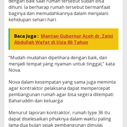
n
dengan baik saat rumah tersebut sudah bisa
y
dihuni. Ia berharap rumah tersebut bermanfaat
a
baginya dan memudahkannya dalam menjalani
k
kehidupan sehari-hari.
7
.
8
Baca Juga :
Mantan Gubernur Aceh dr. Zaini
1
1
Abdullah Wafat di Usia 86 Tahun
U
n
i
“Mudah-mudahan dipelihara dengan baik, dan
t
menjadi tempat yang nyaman untuk tinggal,” kata
Nova.
Nova dalam kesempatan yang sama juga meminta
agar kontraktor pelaksana dapat mempercepat
pembangunan rumah agar bisa segera ditempati
Baharuddin dan keluarga.
Menurut laporan kontraktor, rumah type 36 itu
dapat diselesaikan pihaknya dalam waktu paling
lama dua bulan sejak pembangunan dimulai.