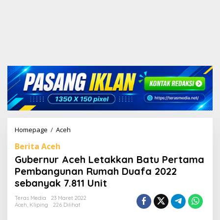
Homepage
/
Aceh
G
u
Berita Aceh
b
e
Gubernur Aceh Letakkan Batu Pertama
r
Pembangunan Rumah Duafa 2022
n
sebanyak 7.811 Unit
u
r
Teras Media
23 Maret 2022
A
Aceh
,
Kliping
226 Dilihat
c
e