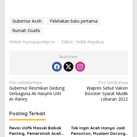
Gubernur Aceh
Peletakan batu pertama
Rumah Duafa
Writer: humasacehprov
Editor: Yeddi Alaydrus
Ikuti Kami
N
Pos sebelumnya
Pos berikutnya
Gubernur Resmikan Gedung
Wapres Sebut Vaksin
a
Serbaguna Ali Hasymi UIN
Booster Syarat Mudik
v
Ar-Raniry
Lebaran 2022
i
Posting Terkait
g
a
Revisi UUPA Masuki Babak
Tak Ingin Aceh Hanya Jadi
s
Penting, Pemerintah Aceh
Penonton, Mualem Dorong