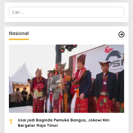
C
a
r
i
u
Nasional
n
t
u
k
:
1
Usai jadi Baginda Pemuka Bangsa, Jokowi Kini
Bergelar Raja Timor