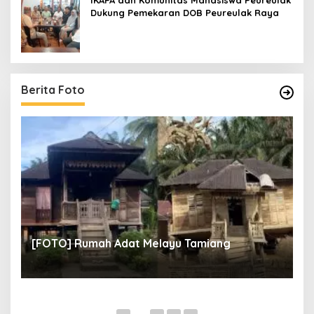
IKAPA dan Komunitas Mahasiswa Peureulak
Dukung Pemekaran DOB Peureulak Raya
Berita Foto
un
[
[FOTO] Rumah Adat Melayu Tamiang
Fi