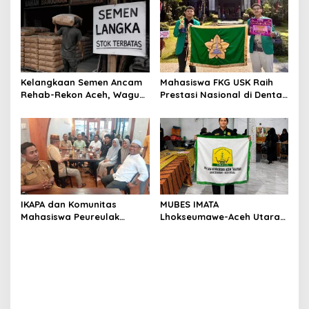
Kerja 2026
Kelangkaan Semen Ancam
Mahasiswa FKG USK Raih
Rehab-Rekon Aceh, Wagub
Prestasi Nasional di Dental
Laporkan ke Mendagri
Scientific Competition 2026
IKAPA dan Komunitas
MUBES IMATA
Mahasiswa Peureulak
Lhokseumawe-Aceh Utara
Dukung Pemekaran DOB
Sukses, Sabra Al Muqtadha
Peureulak Raya
Terpilih Pimpin Periode
2026–2027