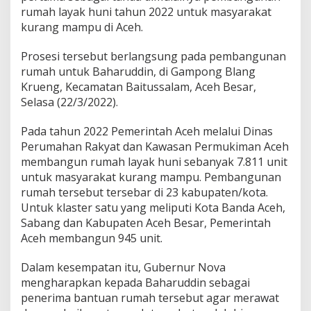
rumah layak huni tahun 2022 untuk masyarakat
n
g
kurang mampu di Aceh.
u
n
Prosesi tersebut berlangsung pada pembangunan
a
rumah untuk Baharuddin, di Gampong Blang
n
Krueng, Kecamatan Baitussalam, Aceh Besar,
R
u
Selasa (22/3/2022).
m
a
Pada tahun 2022 Pemerintah Aceh melalui Dinas
h
Perumahan Rakyat dan Kawasan Permukiman Aceh
D
membangun rumah layak huni sebanyak 7.811 unit
u
a
untuk masyarakat kurang mampu. Pembangunan
f
rumah tersebut tersebar di 23 kabupaten/kota.
a
Untuk klaster satu yang meliputi Kota Banda Aceh,
2
Sabang dan Kabupaten Aceh Besar, Pemerintah
0
2
Aceh membangun 945 unit.
2
s
Dalam kesempatan itu, Gubernur Nova
e
mengharapkan kepada Baharuddin sebagai
b
penerima bantuan rumah tersebut agar merawat
a