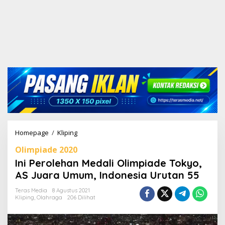
Homepage
/
Kliping
I
n
Olimpiade 2020
i
P
Ini Perolehan Medali Olimpiade Tokyo,
e
AS Juara Umum, Indonesia Urutan 55
r
o
Teras Media
8 Agustus 2021
l
Kliping
,
Olahraga
206 Dilihat
e
h
a