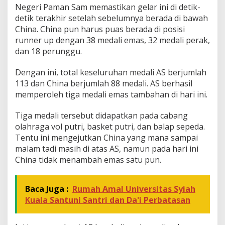
Negeri Paman Sam memastikan gelar ini di detik-
u
detik terakhir setelah sebelumnya berada di bawah
a
r
China. China pun harus puas berada di posisi
a
runner up dengan 38 medali emas, 32 medali perak,
U
dan 18 perunggu.
m
u
Dengan ini, total keseluruhan medali AS berjumlah
m
,
113 dan China berjumlah 88 medali. AS berhasil
I
memperoleh tiga medali emas tambahan di hari ini.
n
d
Tiga medali tersebut didapatkan pada cabang
o
olahraga vol putri, basket putri, dan balap sepeda.
n
e
Tentu ini mengejutkan China yang mana sampai
s
malam tadi masih di atas AS, namun pada hari ini
i
China tidak menambah emas satu pun.
a
U
r
Baca Juga :
Rumah Amal Universitas Syiah
u
t
Kuala Santuni Santri dan Da'i Perbatasan
a
n