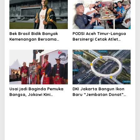
Bek Brasil Bidik Banyak
PODSI Aceh Timur-Langsa
Kemenangan Bersama
Bersinergi Cetak Atlet
Persiraja
Dayung Berprestasi
Usai jadi Baginda Pemuka
DKI Jakarta Bangun Ikon
Bangsa, Jokowi Kini
Baru “Jembatan Donat”
Bergelar Raja Timor
Senilai Rp361 Miliar