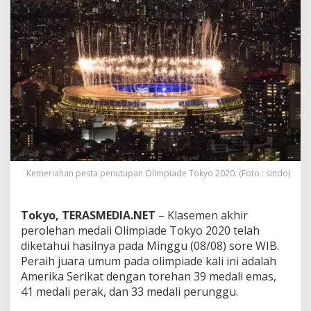
n
M
e
d
a
l
i
O
l
i
m
p
i
a
Kemeriahan pesta penutupan Olimpiade Tokyo 2020. (Foto : sindo)
d
e
T
Tokyo, TERASMEDIA.NET
– Klasemen akhir
o
perolehan medali Olimpiade Tokyo 2020 telah
k
diketahui hasilnya pada Minggu (08/08) sore WIB.
y
Peraih juara umum pada olimpiade kali ini adalah
o
,
Amerika Serikat dengan torehan 39 medali emas,
A
41 medali perak, dan 33 medali perunggu.
S
J