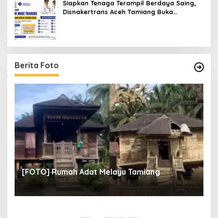
Siapkan Tenaga Terampil Berdaya Saing,
Disnakertrans Aceh Tamiang Buka
Pelatihan Kerja 2026
Berita Foto
un
[
[FOTO] Rumah Adat Melayu Tamiang
Fi