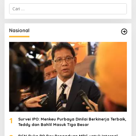
C
a
r
i
u
Nasional
n
t
u
k
:
1
Survei IPO: Menkeu Purbaya Dinilai Berkinerja Terbaik,
Teddy dan Bahlil Masuk Tiga Besar