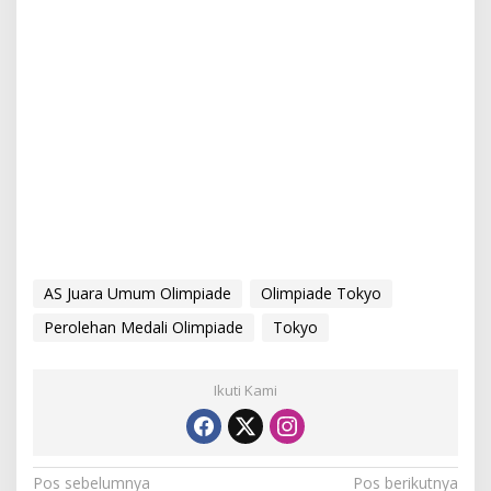
AS Juara Umum Olimpiade
Olimpiade Tokyo
Perolehan Medali Olimpiade
Tokyo
Ikuti Kami
N
Pos sebelumnya
Pos berikutnya