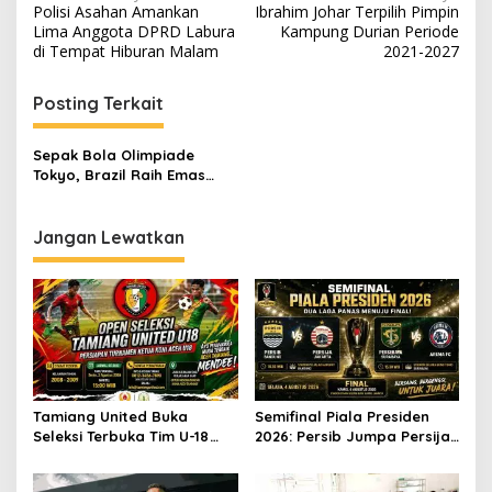
Polisi Asahan Amankan
Ibrahim Johar Terpilih Pimpin
a
Lima Anggota DPRD Labura
Kampung Durian Periode
v
di Tempat Hiburan Malam
2021-2027
i
Posting Terkait
g
a
Sepak Bola Olimpiade
s
Tokyo, Brazil Raih Emas
Setelah Tekuk Spanyol 2-1
i
p
Jangan Lewatkan
o
s
Tamiang United Buka
Semifinal Piala Presiden
Seleksi Terbuka Tim U-18
2026: Persib Jumpa Persija,
untuk Turnamen Ketua KONI
Persebaya Tantang Arema
Aceh 2026