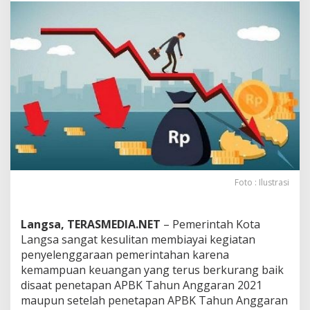
k
u
r
a
n
g
,
P
e
m
k
o
L
a
Foto : Ilustrasi
n
g
s
a
Langsa, TERASMEDIA.NET
– Pemerintah Kota
K
Langsa sangat kesulitan membiayai kegiatan
e
penyelenggaraan pemerintahan karena
s
kemampuan keuangan yang terus berkurang baik
u
disaat penetapan APBK Tahun Anggaran 2021
l
i
maupun setelah penetapan APBK Tahun Anggaran
t