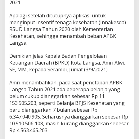
2021.
a
n
Apalagi setelah ditutupnya aplikasi untuk
B
menginput insentif tenaga kesehatan (Innakesda)
i
a
RSUD Langsa Tahun 2020 oleh Kementerian
y
Kesehatan, sehingga menambah beban APBK
a
Langsa.
i
K
Demikian jelas Kepala Badan Pengelolaan
e
g
Keuangan Daerah (BPKD) Kota Langsa, Amri Alwi,
i
SE, MM, kepada Serambi, Jumat (3/9/2021).
a
t
Amri menambahkan, pada saat penetapan APBK
a
Langsa Tahun 2021 ada beberapa belanja yang
n
P
belum cukup dianggarkan sebesar Rp 11.
e
153.505.203, seperti Belanja BPJS Kesehatan yang
m
baru dianggarkan 7 bulan sebesar Rp
e
6.347.040.905. Seharusnya dianggarkan sebesar Rp
r
i
10.910.506 108, masih kurang dianggarkan sebesar
n
Rp 4.563.465.203.
t