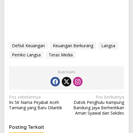
Defisit Keuangan
Keuangan Berkurang
Langsa
Pemko Langsa
Teras Media
Ikuti Kami
N
Pos sebelumnya
Pos berikutnya
Ini 56 Nama Pejabat Aceh
Datok Penghulu Kampung
a
Tamiang yang Baru Dilantik
Bandung Jaya Berhentikan
v
Aman Syawal dari Sekdes
i
Posting Terkait
g