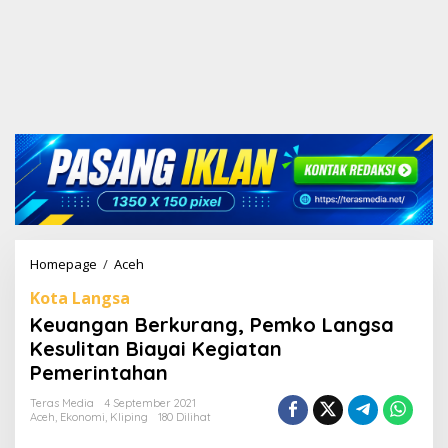
Homepage
/
Aceh
K
e
Kota Langsa
u
a
Keuangan Berkurang, Pemko Langsa
n
Kesulitan Biayai Kegiatan
g
Pemerintahan
a
n
Teras Media
4 September 2021
B
Aceh
,
Ekonomi
,
Kliping
180 Dilihat
e
r