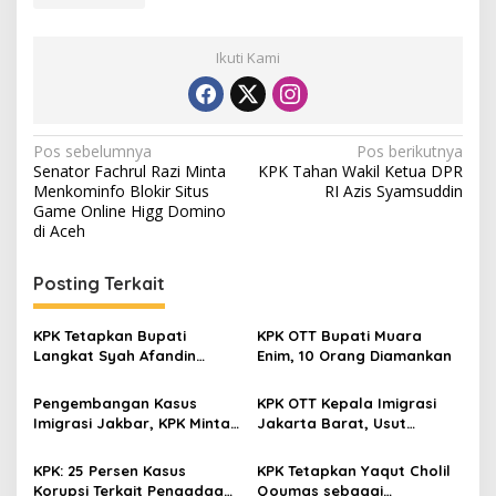
Ikuti Kami
N
Pos sebelumnya
Pos berikutnya
Senator Fachrul Razi Minta
KPK Tahan Wakil Ketua DPR
a
Menkominfo Blokir Situs
RI Azis Syamsuddin
v
Game Online Higg Domino
di Aceh
i
g
Posting Terkait
a
s
KPK Tetapkan Bupati
KPK OTT Bupati Muara
Langkat Syah Afandin
Enim, 10 Orang Diamankan
i
Tersangka Dugaan Suap
p
Proyek
Pengembangan Kasus
KPK OTT Kepala Imigrasi
Imigrasi Jakbar, KPK Minta
Jakarta Barat, Usut
o
Wakil Menteri Imipas
Dugaan Praktik Ilegal
s
Menyerahkan Diri
Pengurusan Dokumen WNA
KPK: 25 Persen Kasus
KPK Tetapkan Yaqut Cholil
Korupsi Terkait Pengadaan,
Qoumas sebagai