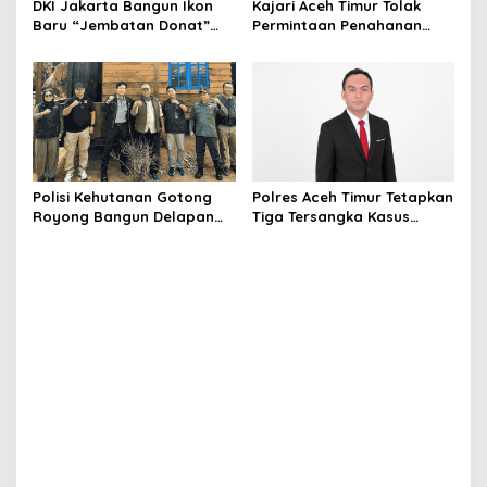
DKI Jakarta Bangun Ikon
Kajari Aceh Timur Tolak
Baru “Jembatan Donat”
Permintaan Penahanan
Senilai Rp361 Miliar
Tersangka Dugaan
Pengeroyokan Anak, Massa
Ancam Gelar Aksi Lanjutan
Polisi Kehutanan Gotong
Polres Aceh Timur Tetapkan
Royong Bangun Delapan
Tiga Tersangka Kasus
Huntap untuk Korban
Dugaan Pengeroyokan
Banjir Aceh Tamiang
Pelajar, Kuasa Hukum
Korban Desak Penahanan