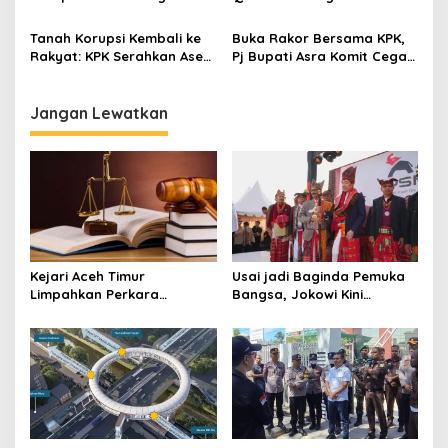
Rawan Disusupi “Mufakat
Tersangka Korupsi Kuota
Jahat”
Haji
Tanah Korupsi Kembali ke
Buka Rakor Bersama KPK,
Rakyat: KPK Serahkan Aset
Pj Bupati Asra Komit Cegah
Strategis ke Pemerintah
Korupsi
Aceh
Jangan Lewatkan
Kejari Aceh Timur
Usai jadi Baginda Pemuka
Limpahkan Perkara
Bangsa, Jokowi Kini
Kekerasan Anak ke
Bergelar Raja Timor
Pengadilan Negeri Idi