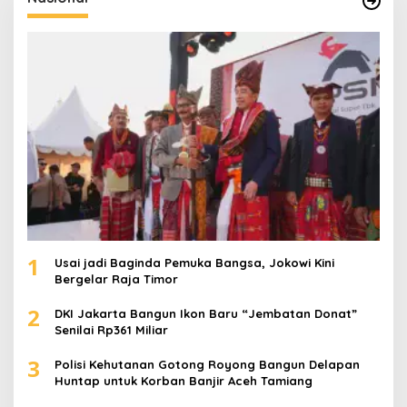
n
t
u
k
:
1
Usai jadi Baginda Pemuka Bangsa, Jokowi Kini
Bergelar Raja Timor
2
DKI Jakarta Bangun Ikon Baru “Jembatan Donat”
Senilai Rp361 Miliar
3
Polisi Kehutanan Gotong Royong Bangun Delapan
Huntap untuk Korban Banjir Aceh Tamiang