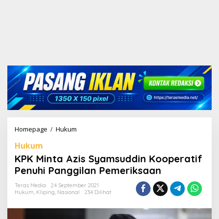
Homepage
/
Hukum
K
P
Hukum
K
M
KPK Minta Azis Syamsuddin Kooperatif
i
Penuhi Panggilan Pemeriksaan
n
t
Teras Media
24 September 2021
a
Hukum
,
Kliping
,
Nasional
234 Dilihat
A
z
i