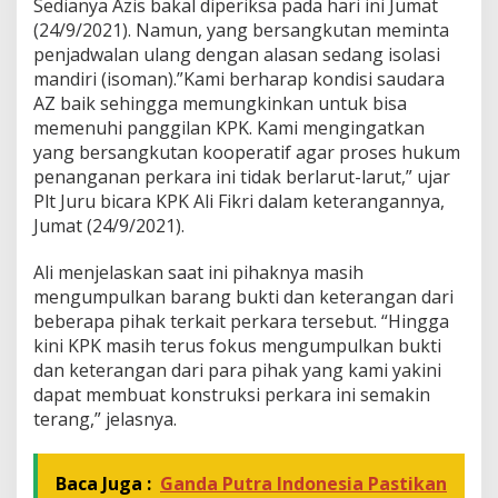
Sedianya Azis bakal diperiksa pada hari ini Jumat
h
(24/9/2021). Namun, yang bersangkutan meminta
i
penjadwalan ulang dengan alasan sedang isolasi
P
mandiri (isoman).”Kami berharap kondisi saudara
a
n
AZ baik sehingga memungkinkan untuk bisa
g
memenuhi panggilan KPK. Kami mengingatkan
g
yang bersangkutan kooperatif agar proses hukum
i
penanganan perkara ini tidak berlarut-larut,” ujar
l
a
Plt Juru bicara KPK Ali Fikri dalam keterangannya,
n
Jumat (24/9/2021).
P
e
Ali menjelaskan saat ini pihaknya masih
m
mengumpulkan barang bukti dan keterangan dari
e
r
beberapa pihak terkait perkara tersebut. “Hingga
i
kini KPK masih terus fokus mengumpulkan bukti
k
dan keterangan dari para pihak yang kami yakini
s
dapat membuat konstruksi perkara ini semakin
a
terang,” jelasnya.
a
n
Baca Juga :
Ganda Putra Indonesia Pastikan