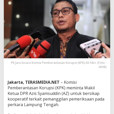
s
S
y
a
m
s
u
d
d
i
n
K
o
Plt Juru bicara Komisi Pemberantasan Korupsi (KPK) Ali Fikri. (Foto :
o
detik)
p
e
r
a
Jakarta, TERASMEDIA.NET
– Komisi
t
Pemberantasan Korupsi (KPK) meminta Wakil
i
Ketua DPR Azis Syamsuddin (AZ) untuk bersikap
f
kooperatif terkait pemanggilan pemeriksaan pada
P
perkara Lampung Tengah.
e
n
u