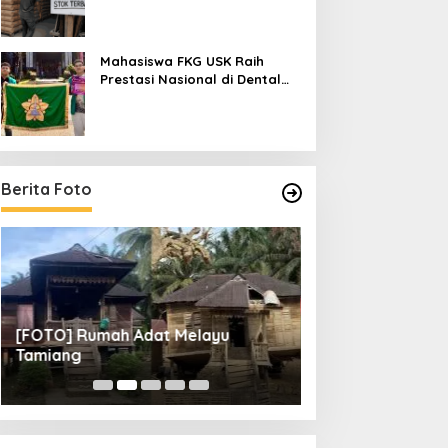
Mahasiswa FKG USK Raih
Prestasi Nasional di Dental
Scientific Competition 2026
Berita Foto
[FOTO] Tunas Muda FC Lolos ke
[FOTO] 14 FC Me
Perempat Final
Final Pemuda Pa