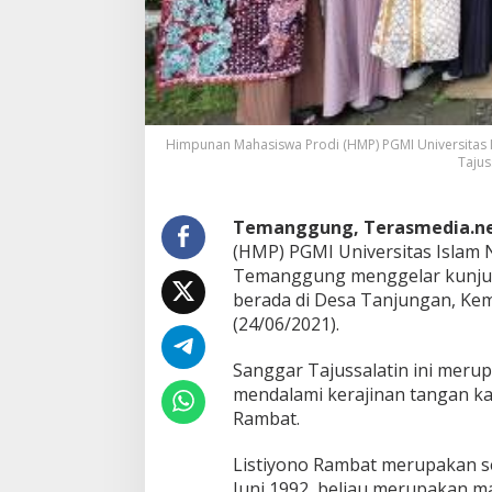
n
g
g
a
r
T
a
Himpunan Mahasiswa Prodi (HMP) PGMI Universitas 
j
Tajus
u
s
s
Temanggung, Terasmedia.n
a
l
(HMP) PGMI Universitas Islam 
a
Temanggung menggelar kunjun
t
berada di Desa Tanjungan, Ke
i
(24/06/2021).
n
Sanggar Tajussalatin ini mer
mendalami kerajinan tangan kai
Rambat.
Listiyono Rambat merupakan s
Juni 1992, beliau merupakan m