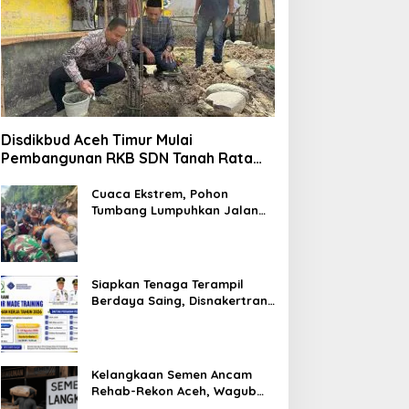
Disdikbud Aceh Timur Mulai
Pembangunan RKB SDN Tanah Rata
Peureulak Pasca Banjir
Cuaca Ekstrem, Pohon
Tumbang Lumpuhkan Jalan
Nasional Tapaktuan-
Blangpidie
Siapkan Tenaga Terampil
Berdaya Saing, Disnakertrans
Aceh Tamiang Buka Pelatihan
Kerja 2026
Kelangkaan Semen Ancam
Rehab-Rekon Aceh, Wagub
Laporkan ke Mendagri