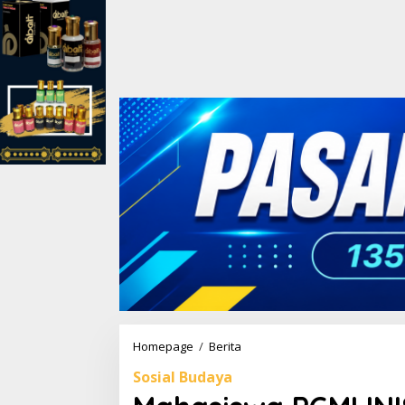
Homepage
/
Berita
M
a
Sosial Budaya
h
a