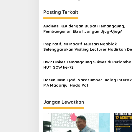
v
i
Posting Terkait
g
a
Audiensi KEK dengan Bupati Temanggung,
s
Pembangunan Ekraf Jangan Ujug-Ujug?
i
Inspiratif, MI Maarif Tejosari Ngablak
p
Selenggarakan Visiting Lecturer Hadirkan D
FTK INISNU Temanggung
o
DWP Dinkes Temanggung Sukses di Perlomba
s
HUT GOW ke-72
Dosen Inisnu jadi Narasumber Dialog Interakt
MA Madarijul Huda Pati
Jangan Lewatkan