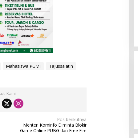
Mahasiswa PGMI
Tajussalatin
kuti Kami
wedan Tinjau
[FOTO] Rumah Adat Melayu
ngan Air Bersih
Tamiang
Pos berikutnya
Menteri Kominfo Diminta Blokir
Game Online PUBG dan Free Fire