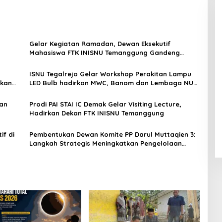
Gelar Kegiatan Ramadan, Dewan Eksekutif
Mahasiswa FTK INISNU Temanggung Gandeng
Ansor dan Fatayat NU Mangunrejo
ISNU Tegalrejo Gelar Workshop Perakitan Lampu
ekan
LED Bulb hadirkan MWC, Banom dan Lembaga NU
Tegalrejo
an
Prodi PAI STAI IC Demak Gelar Visiting Lecture,
Hadirkan Dekan FTK INISNU Temanggung
if di
Pembentukan Dewan Komite PP Darul Muttaqien 3:
Langkah Strategis Meningkatkan Pengelolaan
Lembaga