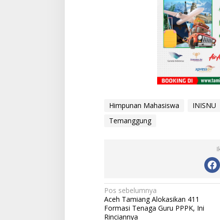
Himpunan Mahasiswa
INISNU
Temanggung
I
[FOTO] Anies Bas
Program Turun Ta
di Bandar Pusaka
N
Pos sebelumnya
Aceh Tamiang Alokasikan 411
a
Formasi Tenaga Guru PPPK, Ini
Rinciannya