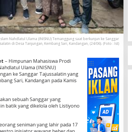
Islam Nahdlatul Ulama (INISNU) Temanggung saat berkunjun ke Sanggar
salatin di Desa Tanjungan, Kembang Sari, Kandangan, (24/06). (Foto : Ist)
et
– Himpunan Mahasiswa Prodi
Nahdlatul Ulama (INISNU)
gan ke Sanggar Tajussalatin yang
mbang Sari, Kandangan pada Kamis
upakan sebuah Sanggar yang
n batik yang dikelola oleh Listiyono
eorang seniman yang lahir pada 17
aestro inisiator wayang beber dan