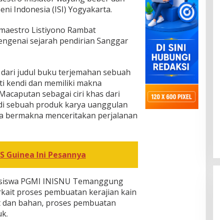
eni Indonesia (ISI) Yogyakarta.
maestro Listiyono Rambat
ngenai sejarah pendirian Sanggar
 dari judul buku terjemahan sebuah
ti kendi dan memiliki makna
Macaputan sebagai ciri khas dari
adi sebuah produk karya uanggulan
a bermakna menceritakan perjalanan
S Guinea Ini Pesannya
asiswa PGMI INISNU Temanggung
kait proses pembuatan kerajian kain
at dan bahan, proses pembuatan
k.