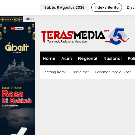
L
e
Sabtu, 8 Agustus 2026
Indeks Berita
Disc
w
a
tutup
t
i
k
e
k
o
n
Home
Aceh
Regional
Nasional
Pol
t
e
Tentang Kami
Disclaimer
Pedoman Media Siber
n