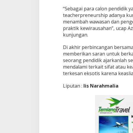
“Sebagai para calon pendidik y
teacherpreneurship adanya kun
menambah wawasan dan penge
praktik kewirausahan”, ucap A
kunjungan.
Di akhir perbincangan bersama 
memberikan saran untuk berka
seorang pendidik ajarkanlah se
mendalami terkait sifat atau ke
terkesan eksotis karena keaslia
Liputan :
Iis Narahmalia