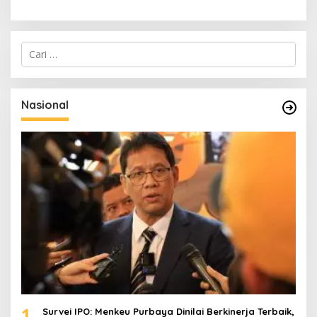
C
a
r
i
u
Nasional
n
t
u
k
:
1
Survei IPO: Menkeu Purbaya Dinilai Berkinerja Terbaik,