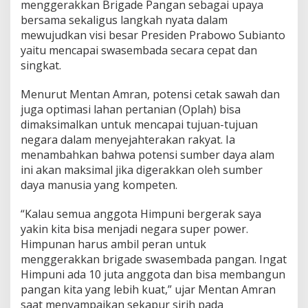
menggerakkan Brigade Pangan sebagai upaya
a
bersama sekaligus langkah nyata dalam
n
mewujudkan visi besar Presiden Prabowo Subianto
B
r
yaitu mencapai swasembada secara cepat dan
i
singkat.
g
a
Menurut Mentan Amran, potensi cetak sawah dan
d
juga optimasi lahan pertanian (Oplah) bisa
e
P
dimaksimalkan untuk mencapai tujuan-tujuan
a
negara dalam menyejahterakan rakyat. Ia
n
menambahkan bahwa potensi sumber daya alam
g
ini akan maksimal jika digerakkan oleh sumber
a
daya manusia yang kompeten.
n
“Kalau semua anggota Himpuni bergerak saya
yakin kita bisa menjadi negara super power.
Himpunan harus ambil peran untuk
menggerakkan brigade swasembada pangan. Ingat
Himpuni ada 10 juta anggota dan bisa membangun
pangan kita yang lebih kuat,” ujar Mentan Amran
saat menyampaikan sekapur sirih pada