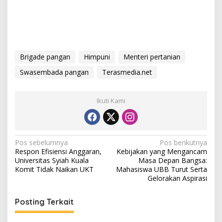
Brigade pangan
Himpuni
Menteri pertanian
Swasembada pangan
Terasmedia.net
Ikuti Kami
N
Pos sebelumnya
Pos berikutnya
Respon Efisiensi Anggaran,
Kebijakan yang Mengancam
a
Universitas Syiah Kuala
Masa Depan Bangsa:
v
Komit Tidak Naikan UKT
Mahasiswa UBB Turut Serta
Gelorakan Aspirasi
i
g
Posting Terkait
a