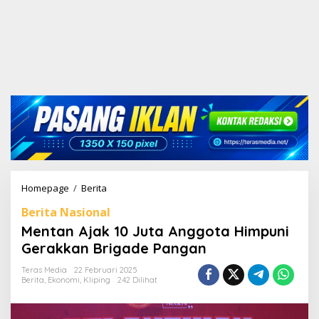
Homepage
/
Berita
M
e
Berita Nasional
n
t
Mentan Ajak 10 Juta Anggota Himpuni
a
Gerakkan Brigade Pangan
n
A
Teras Media
22 Februari 2025
j
Berita
,
Ekonomi
,
Kliping
242 Dilihat
a
k
1