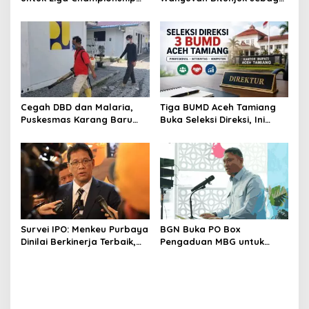
2026/2027, Lima Talenta
Ketua GAMBASI Regional
Lokal Aceh Resmi Dikontrak
Aceh
Cegah DBD dan Malaria,
Tiga BUMD Aceh Tamiang
Puskesmas Karang Baru
Buka Seleksi Direksi, Ini
Fogging Kawasan Huntara
Syarat dan Jadwal
Pendaftarannya
Survei IPO: Menkeu Purbaya
BGN Buka PO Box
Dinilai Berkinerja Terbaik,
Pengaduan MBG untuk
Teddy dan Bahlil Masuk
Internal, Mitra dan
Tiga Besar
Masyarakat