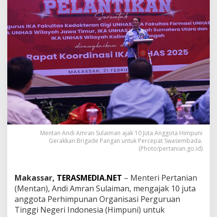
0
J
u
t
a
A
n
g
g
o
t
a
H
i
m
Mentan Andi Amran Sulaiman ajak 10 Juta Anggota Himpuni
p
Gerakkan Brigade Pangan untuk Percepat Swasembada.
u
(Photo/pertanian.go.id)
n
i
G
Makassar,
TERASMEDIA.NET
– Menteri Pertanian
e
(Mentan), Andi Amran Sulaiman, mengajak 10 juta
r
anggota Perhimpunan Organisasi Perguruan
a
k
Tinggi Negeri Indonesia (Himpuni) untuk
k