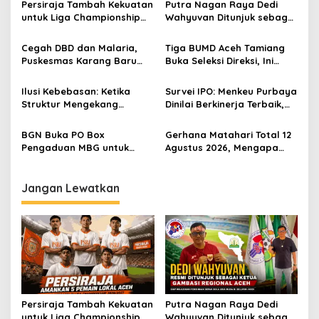
s
Persiraja Tambah Kekuatan
Putra Nagan Raya Dedi
untuk Liga Championship
Wahyuvan Ditunjuk sebagai
i
2026/2027, Lima Talenta
Ketua GAMBASI Regional
p
Lokal Aceh Resmi Dikontrak
Aceh
Cegah DBD dan Malaria,
Tiga BUMD Aceh Tamiang
Puskesmas Karang Baru
Buka Seleksi Direksi, Ini
o
Fogging Kawasan Huntara
Syarat dan Jadwal
s
Pendaftarannya
Ilusi Kebebasan: Ketika
Survei IPO: Menkeu Purbaya
Struktur Mengekang
Dinilai Berkinerja Terbaik,
Identitas Diri
Teddy dan Bahlil Masuk
Tiga Besar
BGN Buka PO Box
Gerhana Matahari Total 12
Pengaduan MBG untuk
Agustus 2026, Mengapa
Internal, Mitra dan
Indonesia Tidak Bisa
Masyarakat
Melihatnya?
Jangan Lewatkan
Persiraja Tambah Kekuatan
Putra Nagan Raya Dedi
untuk Liga Championship
Wahyuvan Ditunjuk sebagai