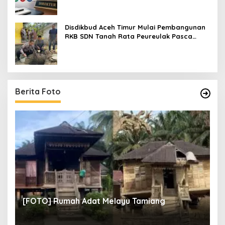
Disdikbud Aceh Timur Mulai Pembangunan
RKB SDN Tanah Rata Peureulak Pasca
Banjir
Berita Foto
un
[
[FOTO] Rumah Adat Melayu Tamiang
Fi