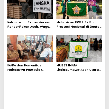
Kelangkaan Semen Ancam
Mahasiswa FKG USK Raih
Rehab-Rekon Aceh, Wagub
Prestasi Nasional di Dental
Laporkan ke Mendagri
Scientific Competition 2026
IKAPA dan Komunitas
MUBES IMATA
Mahasiswa Peureulak
Lhokseumawe-Aceh Utara
Dukung Pemekaran DOB
Sukses, Sabra Al Muqtadha
Peureulak Raya
Terpilih Pimpin Periode
2026–2027