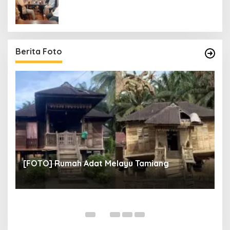
Berita Foto
un
[
[FOTO] Rumah Adat Melayu Tamiang
Fi