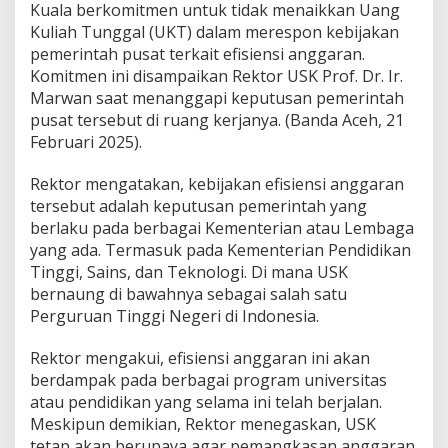
Kuala berkomitmen untuk tidak menaikkan Uang
y
Kuliah Tunggal (UKT) dalam merespon kebijakan
i
pemerintah pusat terkait efisiensi anggaran.
a
h
Komitmen ini disampaikan Rektor USK Prof. Dr. Ir.
K
Marwan saat menanggapi keputusan pemerintah
u
pusat tersebut di ruang kerjanya. (Banda Aceh, 21
a
Februari 2025).
l
a
K
Rektor mengatakan, kebijakan efisiensi anggaran
o
tersebut adalah keputusan pemerintah yang
m
berlaku pada berbagai Kementerian atau Lembaga
i
yang ada. Termasuk pada Kementerian Pendidikan
t
T
Tinggi, Sains, dan Teknologi. Di mana USK
i
bernaung di bawahnya sebagai salah satu
d
Perguruan Tinggi Negeri di Indonesia.
a
k
Rektor mengakui, efisiensi anggaran ini akan
N
a
berdampak pada berbagai program universitas
i
atau pendidikan yang selama ini telah berjalan.
k
Meskipun demikian, Rektor menegaskan, USK
a
tetap akan berupaya agar pemangkasan anggaran