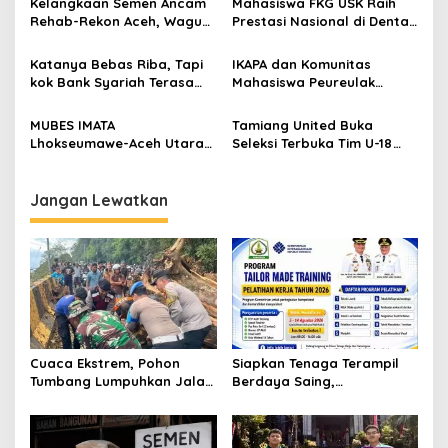
Kelangkaan Semen Ancam
Mahasiswa FKG USK Raih
p
Kerja 2026
Rehab-Rekon Aceh, Wagub
Prestasi Nasional di Dental
Laporkan ke Mendagri
Scientific Competition 2026
o
Katanya Bebas Riba, Tapi
IKAPA dan Komunitas
s
kok Bank Syariah Terasa
Mahasiswa Peureulak
Lebih Mahal?
Dukung Pemekaran DOB
Peureulak Raya
MUBES IMATA
Tamiang United Buka
Lhokseumawe-Aceh Utara
Seleksi Terbuka Tim U-18
Sukses, Sabra Al Muqtadha
untuk Turnamen Ketua KONI
Terpilih Pimpin Periode
Aceh 2026
2026–2027
Jangan Lewatkan
Cuaca Ekstrem, Pohon
Siapkan Tenaga Terampil
Tumbang Lumpuhkan Jalan
Berdaya Saing,
Nasional Tapaktuan-
Disnakertrans Aceh
Blangpidie
Tamiang Buka Pelatihan
Kerja 2026