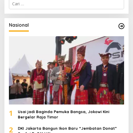
C
a
r
i
u
Nasional
n
t
u
k
:
1
Usai jadi Baginda Pemuka Bangsa, Jokowi Kini
Bergelar Raja Timor
2
DKI Jakarta Bangun Ikon Baru “Jembatan Donat”