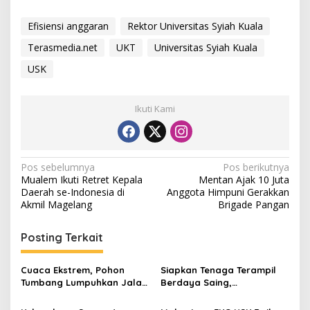
Efisiensi anggaran
Rektor Universitas Syiah Kuala
Terasmedia.net
UKT
Universitas Syiah Kuala
USK
Ikuti Kami
N
Pos sebelumnya
Pos berikutnya
Mualem Ikuti Retret Kepala
Mentan Ajak 10 Juta
a
Daerah se-Indonesia di
Anggota Himpuni Gerakkan
v
Akmil Magelang
Brigade Pangan
i
Posting Terkait
g
a
Cuaca Ekstrem, Pohon
Siapkan Tenaga Terampil
s
Tumbang Lumpuhkan Jalan
Berdaya Saing,
Nasional Tapaktuan-
Disnakertrans Aceh
i
Blangpidie
Tamiang Buka Pelatihan