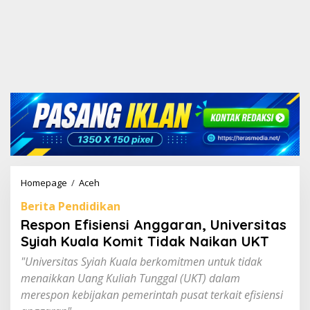
Homepage
/
Aceh
R
e
Berita Pendidikan
s
p
Respon Efisiensi Anggaran, Universitas
o
Syiah Kuala Komit Tidak Naikan UKT
n
E
"Universitas Syiah Kuala berkomitmen untuk tidak
f
menaikkan Uang Kuliah Tunggal (UKT) dalam
i
merespon kebijakan pemerintah pusat terkait efisiensi
s
i