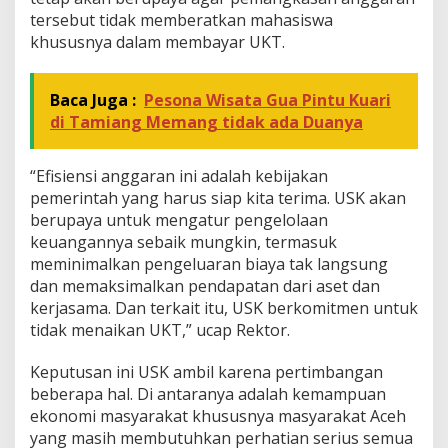
n
tersebut tidak memberatkan mahasiswa
U
K
khususnya dalam membayar UKT.
T
Baca Juga :
Pesona Wisata Gua Pintu Kuari
di Tamiang Memang tidak ada Duanya
“Efisiensi anggaran ini adalah kebijakan
pemerintah yang harus siap kita terima. USK akan
berupaya untuk mengatur pengelolaan
keuangannya sebaik mungkin, termasuk
meminimalkan pengeluaran biaya tak langsung
dan memaksimalkan pendapatan dari aset dan
kerjasama. Dan terkait itu, USK berkomitmen untuk
tidak menaikan UKT,” ucap Rektor.
Keputusan ini USK ambil karena pertimbangan
beberapa hal. Di antaranya adalah kemampuan
ekonomi masyarakat khususnya masyarakat Aceh
yang masih membutuhkan perhatian serius semua