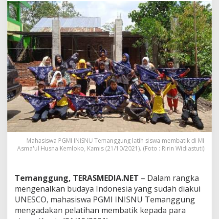
u
d
a
y
a
,
M
a
h
a
s
i
s
w
a
P
Mahasiswa PGMI INISNU Temanggung latih siswa membatik di MI
G
Asma'ul Husna Kemloko, Kamis (21/10/2021). (Foto : Ririn Widiastuti)
M
I
I
Temanggung, TERASMEDIA.NET
– Dalam rangka
N
mengenalkan budaya Indonesia yang sudah diakui
I
UNESCO, mahasiswa PGMI INISNU Temanggung
S
mengadakan pelatihan membatik kepada para
N
U