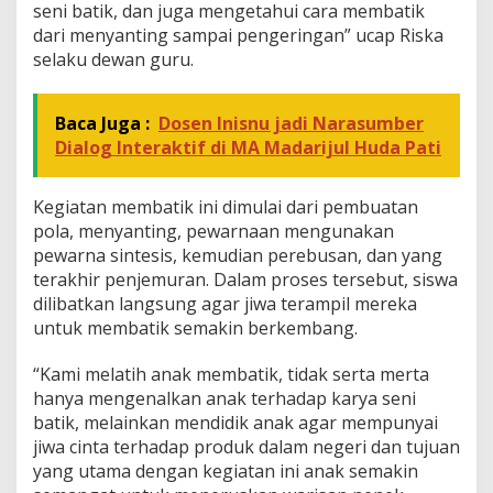
a
seni batik, dan juga mengetahui cara membatik
t
dari menyanting sampai pengeringan” ucap Riska
i
selaku dewan guru.
k
Baca Juga :
Dosen Inisnu jadi Narasumber
Dialog Interaktif di MA Madarijul Huda Pati
Kegiatan membatik ini dimulai dari pembuatan
pola, menyanting, pewarnaan mengunakan
pewarna sintesis, kemudian perebusan, dan yang
terakhir penjemuran. Dalam proses tersebut, siswa
dilibatkan langsung agar jiwa terampil mereka
untuk membatik semakin berkembang.
“Kami melatih anak membatik, tidak serta merta
hanya mengenalkan anak terhadap karya seni
batik, melainkan mendidik anak agar mempunyai
jiwa cinta terhadap produk dalam negeri dan tujuan
yang utama dengan kegiatan ini anak semakin