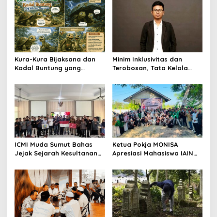
Kura-Kura Bijaksana dan
Minim Inklusivitas dan
Kadal Buntung yang
Terobosan, Tata Kelola
Pantang Menyerah
Seni Budaya Aceh Timur
Dikeluhkan Seniman Lokal
ICMI Muda Sumut Bahas
Ketua Pokja MONISA
Jejak Sejarah Kesultanan
Apresiasi Mahasiswa IAIN
Aceh dan Deli dalam
Langsa Napak Tilas
Bingkai NKRI
Sejarah Peureulak