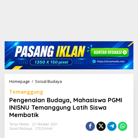
Homepage
/
Sosial Budaya
P
e
Temanggung
n
g
Pengenalan Budaya, Mahasiswa PGMI
e
INISNU Temanggung Latih Siswa
n
Membatik
a
l
Teras Media
22 Oktober 2021
a
Sosial Budaya
270 Dilihat
n
B