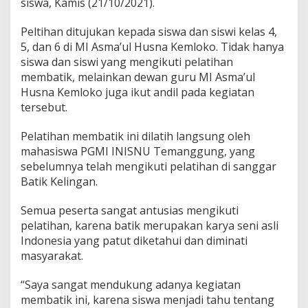
siswa, Kamis (21/10/2021).
T
e
Peltihan ditujukan kepada siswa dan siswi kelas 4,
m
5, dan 6 di MI Asma’ul Husna Kemloko. Tidak hanya
a
siswa dan siswi yang mengikuti pelatihan
n
g
membatik, melainkan dewan guru MI Asma’ul
g
Husna Kemloko juga ikut andil pada kegiatan
u
tersebut.
n
g
Pelatihan membatik ini dilatih langsung oleh
L
a
mahasiswa PGMI INISNU Temanggung, yang
t
sebelumnya telah mengikuti pelatihan di sanggar
i
Batik Kelingan.
h
S
Semua peserta sangat antusias mengikuti
i
s
pelatihan, karena batik merupakan karya seni asli
w
Indonesia yang patut diketahui dan diminati
a
masyarakat.
M
e
“Saya sangat mendukung adanya kegiatan
m
b
membatik ini, karena siswa menjadi tahu tentang