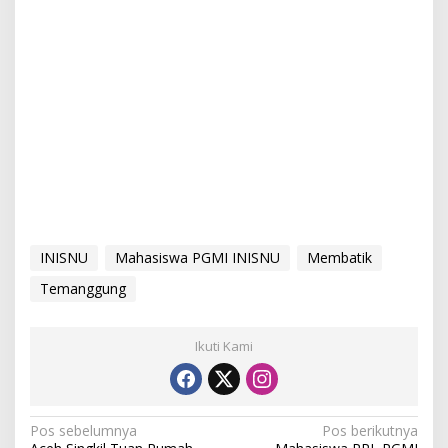
INISNU
Mahasiswa PGMI INISNU
Membatik
Temanggung
Ikuti Kami
N
Pos sebelumnya
Pos berikutnya