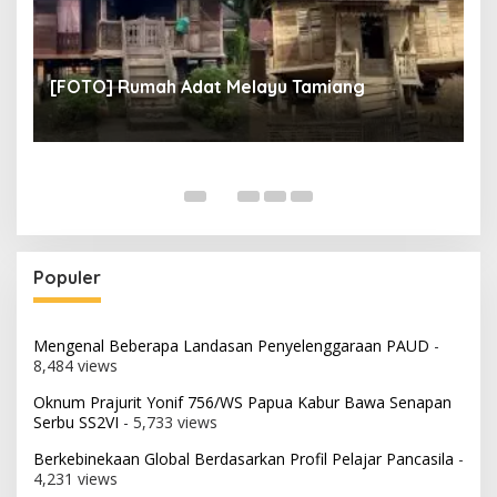
un
[
[FOTO] Rumah Adat Melayu Tamiang
Fi
Populer
Mengenal Beberapa Landasan Penyelenggaraan PAUD
-
8,484 views
Oknum Prajurit Yonif 756/WS Papua Kabur Bawa Senapan
Serbu SS2VI
- 5,733 views
Berkebinekaan Global Berdasarkan Profil Pelajar Pancasila
-
4,231 views