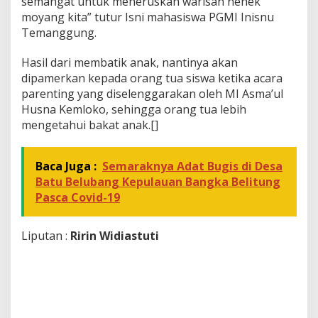
semangat untuk meneruskan warisan nenek
moyang kita” tutur Isni mahasiswa PGMI Inisnu
Temanggung.
Hasil dari membatik anak, nantinya akan
dipamerkan kepada orang tua siswa ketika acara
parenting yang diselenggarakan oleh MI Asma’ul
Husna Kemloko, sehingga orang tua lebih
mengetahui bakat anak.[]
Baca Juga :
Semaraknya Adat Bugis di Desa
Batu Belubang Kepulauan Bangka Belitung
Pasca Covid-19
Liputan :
Ririn Widiastuti