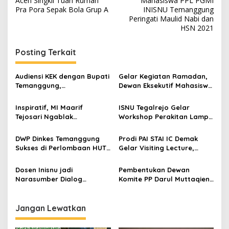
Aceh Singkil Tuan Rumah
Mahasiswa PPL PGMI
a
Pra Pora Sepak Bola Grup A
INISNU Temanggung
v
Peringati Maulid Nabi dan
HSN 2021
i
g
Posting Terkait
a
s
Audiensi KEK dengan Bupati
Gelar Kegiatan Ramadan,
Temanggung,
Dewan Eksekutif Mahasiswa
i
Pembangunan Ekraf
FTK INISNU Temanggung
p
Jangan Ujug-Ujug?
Gandeng Ansor dan
Inspiratif, MI Maarif
ISNU Tegalrejo Gelar
Fatayat NU Mangunrejo
Tejosari Ngablak
Workshop Perakitan Lampu
o
Selenggarakan Visiting
LED Bulb hadirkan MWC,
s
Lecturer Hadirkan Dekan
Banom dan Lembaga NU
DWP Dinkes Temanggung
Prodi PAI STAI IC Demak
FTK INISNU Temanggung
Tegalrejo
Sukses di Perlombaan HUT
Gelar Visiting Lecture,
GOW ke-72
Hadirkan Dekan FTK INISNU
Temanggung
Dosen Inisnu jadi
Pembentukan Dewan
Narasumber Dialog
Komite PP Darul Muttaqien
Interaktif di MA Madarijul
3: Langkah Strategis
Huda Pati
Meningkatkan Pengelolaan
Lembaga
Jangan Lewatkan