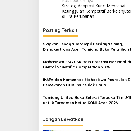
N
Pos sebelumnya
Strategi Adaptasi Kunci Mencapai
a
Keunggulan Kompetitif Berkelanjuta
v
di Era Perubahan
i
Posting Terkait
g
a
Siapkan Tenaga Terampil Berdaya Saing,
s
Disnakertrans Aceh Tamiang Buka Pelatihan 
2026
i
Mahasiswa FKG USK Raih Prestasi Nasional di
p
Dental Scientific Competition 2026
o
IKAPA dan Komunitas Mahasiswa Peureulak 
s
Pemekaran DOB Peureulak Raya
Tamiang United Buka Seleksi Terbuka Tim U-1
untuk Turnamen Ketua KONI Aceh 2026
Jangan Lewatkan