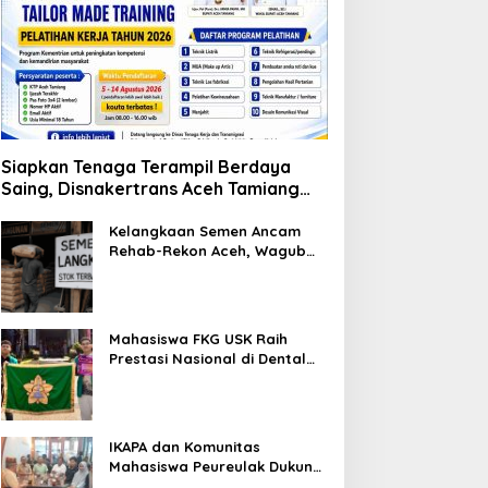
Siapkan Tenaga Terampil Berdaya
Saing, Disnakertrans Aceh Tamiang
Buka Pelatihan Kerja 2026
Kelangkaan Semen Ancam
Rehab-Rekon Aceh, Wagub
Laporkan ke Mendagri
Mahasiswa FKG USK Raih
Prestasi Nasional di Dental
Scientific Competition 2026
IKAPA dan Komunitas
Mahasiswa Peureulak Dukung
Pemekaran DOB Peureulak