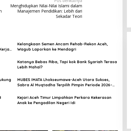
Pos berikutnya
Menghidupkan Nilai-Nilai Islami dalam
n
Manajemen Pendidikan: Lebih dari
Sekadar Teori
Kelangkaan Semen Ancam Rehab-Rekon Aceh,
Kerja
Wagub Laporkan ke Mendagri
Katanya Bebas Riba, Tapi kok Bank Syariah Terasa
Lebih Mahal?
Dukung
MUBES IMATA Lhokseumawe-Aceh Utara Sukses,
Sabra Al Muqtadha Terpilih Pimpin Periode 2026–
2027
8
Kejari Aceh Timur Limpahkan Perkara Kekerasan
Anak ke Pengadilan Negeri Idi