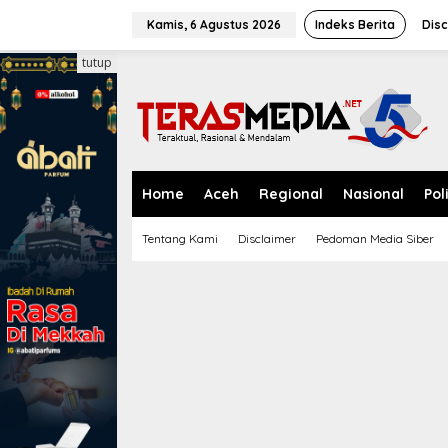
L
e
Kamis, 6 Agustus 2026
Indeks Berita
Disc
w
a
tutup
t
i
k
e
k
o
n
Home
Aceh
Regional
Nasional
Pol
t
e
Tentang Kami
Disclaimer
Pedoman Media Siber
n