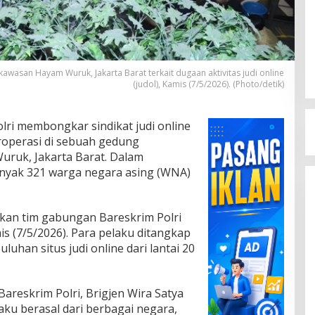
asan Hayam Wuruk, Jakarta Barat terkait dugaan aktivitas judi online
(judol), Kamis (7/5/2026). (Photo/detik)
lri membongkar sindikat judi online
eroperasi di sebuah gedung
ruk, Jakarta Barat. Dalam
nyak 321 warga negara asing (WNA)
kan tim gabungan Bareskrim Polri
s (7/5/2026). Para pelaku ditangkap
uhan situs judi online dari lantai 20
areskrim Polri, Brigjen Wira Satya
ku berasal dari berbagai negara,