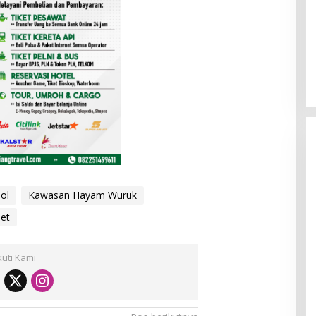
ol
Kawasan Hayam Wuruk
et
wedan Tinjau
[FOTO] Rumah Adat Melayu
ngan Air Bersih
Tamiang
kuti Kami