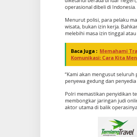
diketahui berada di luar neger
operasional dibeli di Indonesia.
Menurut polisi, para pelaku m
wisata, bukan izin kerja. Bahk
melebihi masa izin tinggal atau
Baca Juga :
Memahami Trad
Komunikasi: Cara Kita M
“Kami akan mengusut seluruh p
penyewa gedung dan penyedia fa
Polri memastikan penyidikan 
membongkar jaringan judi onlin
aktor utama di balik operasinya