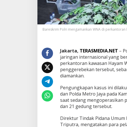
n
t
e
r
n
a
Bareskrim Polri mengamankan WNA di perkantoran kaw
s
i
o
n
Jakarta,
TERASMEDIA.NET
– Po
a
jaringan internasional yang b
l
perkantoran kawasan Hayam Wu
d
i
penggerebekan tersebut, seba
J
diamankan.
a
k
Pengungkapan kasus ini dilaku
b
dan Polda Metro Jaya pada Kami
a
r
saat sedang mengoperasikan pul
,
dan 21 gedung tersebut.
3
2
Direktur Tindak Pidana Umum B
1
Triputra, mengatakan para pela
W