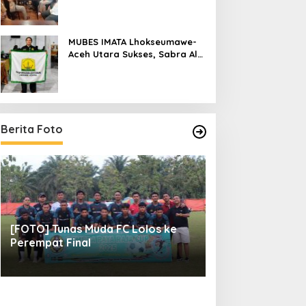
Raya
MUBES IMATA Lhokseumawe-
Aceh Utara Sukses, Sabra Al
Muqtadha Terpilih Pimpin
Periode 2026–2027
Berita Foto
[FOTO] Tunas Muda FC Lolos ke
[FOTO] 14 FC Me
Perempat Final
Final Pemuda Pa