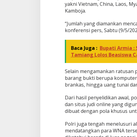
N
yakni Vietnam, China, Laos, My
A
Kamboja.
D
i
“Jumlah yang diamankan mencap
a
konferensi pers, Sabtu (9/5/202
m
a
n
k
Baca Juga :
Bupati Armia :
a
Tamiang Lolos Beasiswa C
n
Selain mengamankan ratusan pe
barang bukti berupa komputer,
brankas, hingga uang tunai dar
Dari hasil penyelidikan awal, 
dan situs judi online yang digu
dibuat dengan pola khusus unt
Polri juga tengah menelusuri al
mendatangkan para WNA terseb