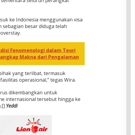
i, sementara seluruh perangkat
asuk ke Indonesia menggunakan visa
an sebagian besar diduga telah
 overstay.
isi Fenomenologi dalam Teori
enangkap Makna dari Pengalaman
ihak yang terlibat, termasuk
silitas operasional,” tegas Wira.
terus dikembangkan untuk
e internasional tersebut hingga ke
.[]
Yeddi