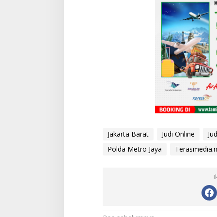
Jakarta Barat
Judi Online
Jud
Polda Metro Jaya
Terasmedia.n
[FOTO] Anies Bas
Program Turun Ta
I
di Bandar Pusaka