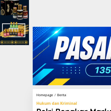
Homepage
/
Berita
P
o
Hukum dan Kriminal
l
r