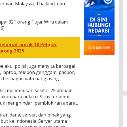
anmar, Malaysia, Thailand, dan
ai 321 orang,” ujar Wira dalam
6).
 Selamat untuk 18 Pelajar
arong 2025
laku, polisi juga menyita berbagai
 laptop, telepon genggam, paspor,
i berbagai mata uang asing.
polisi menemukan sekitar 75 domain
nakan para pelaku. Situs tersebut
uk menghindari pemblokiran aparat.
iran dana, server, dan pihak yang
ut ke Indonesia. Server utama