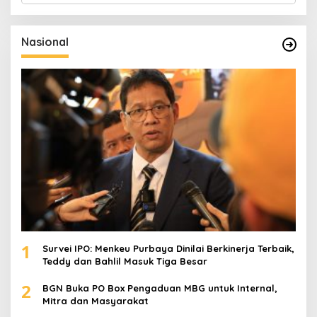
r
i
u
Nasional
n
t
u
k
:
1
Survei IPO: Menkeu Purbaya Dinilai Berkinerja Terbaik,
Teddy dan Bahlil Masuk Tiga Besar
2
BGN Buka PO Box Pengaduan MBG untuk Internal,
Mitra dan Masyarakat