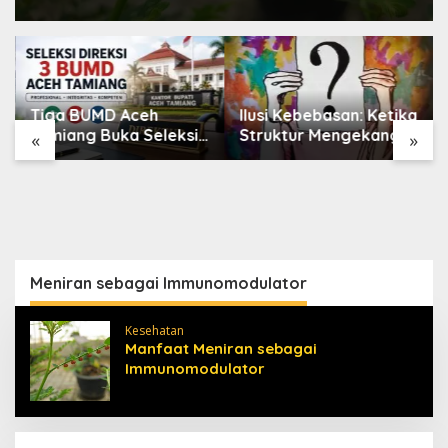
Tiga BUMD Aceh
Ilusi Kebebasan: Ketika
Tamiang Buka Seleksi
Struktur Mengekang
«
»
Direksi, Ini Syarat dan
Identitas Diri
Jadwal
Pendaftarannya
Meniran sebagai Immunomodulator
Kesehatan
Manfaat Meniran sebagai
Immunomodulator