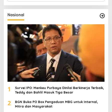
r
i
u
Nasional
n
t
u
k
:
1
Survei IPO: Menkeu Purbaya Dinilai Berkinerja Terbaik,
Teddy dan Bahlil Masuk Tiga Besar
2
BGN Buka PO Box Pengaduan MBG untuk Internal,
Mitra dan Masyarakat