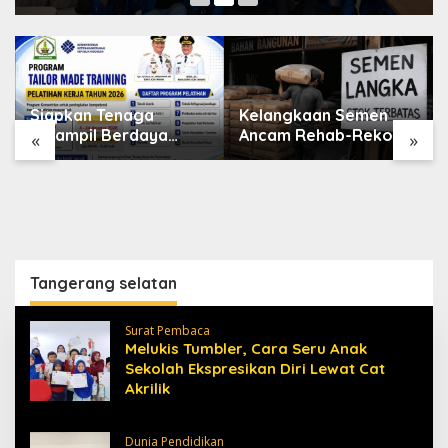
Siapkan Tenaga
Kelangkaan Semen
Terampil Berdaya
Ancam Rehab-Rekon
«
»
Saing, Disnakertrans
Aceh, Wagub
Aceh Tamiang Buka
Laporkan ke Mendagri
Pelatihan Kerja 2026
Tangerang selatan
Surat Pembaca
Melukis Tumbler, Cara Seru Anak
Sekolah Ekspresikan Diri Lewat Cat
Akrilik
Dunia Pendidikan