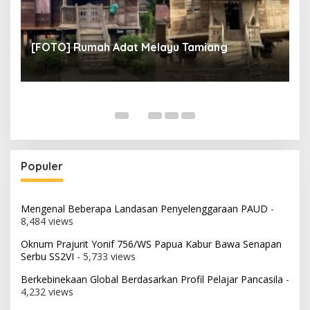
un
[
[FOTO] Rumah Adat Melayu Tamiang
Fi
Populer
Mengenal Beberapa Landasan Penyelenggaraan PAUD
-
8,484 views
Oknum Prajurit Yonif 756/WS Papua Kabur Bawa Senapan
Serbu SS2VI
- 5,733 views
Berkebinekaan Global Berdasarkan Profil Pelajar Pancasila
-
4,232 views