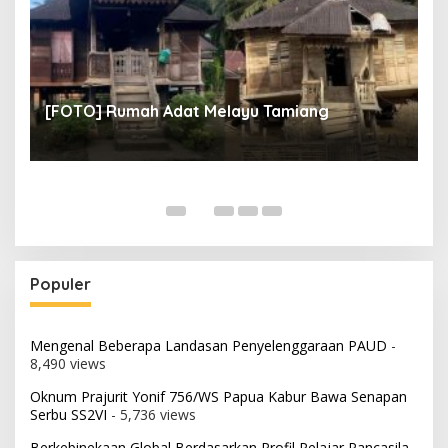
un
[
[FOTO] Rumah Adat Melayu Tamiang
Fi
Populer
Mengenal Beberapa Landasan Penyelenggaraan PAUD
-
8,490 views
Oknum Prajurit Yonif 756/WS Papua Kabur Bawa Senapan
Serbu SS2VI
- 5,736 views
Berkebinekaan Global Berdasarkan Profil Pelajar Pancasila
-