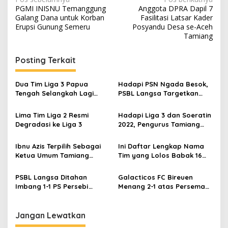
N
PGMI INISNU Temanggung
Anggota DPRA Dapil 7
a
Galang Dana untuk Korban
Fasilitasi Latsar Kader
v
Erupsi Gunung Semeru
Posyandu Desa se-Aceh
Tamiang
i
g
Posting Terkait
a
s
Dua Tim Liga 3 Papua
Hadapi PSN Ngada Besok,
Tengah Selangkah Lagi
PSBL Langsa Targetkan
i
Tampil di Liga 2
Rebut Point Penuh
p
Lima Tim Liga 2 Resmi
Hadapi Liga 3 dan Soeratin
Degradasi ke Liga 3
2022, Pengurus Tamiang
o
United FC Gelar Rapat
s
Persiapan
Ibnu Azis Terpilih Sebagai
Ini Daftar Lengkap Nama
Ketua Umum Tamiang
Tim yang Lolos Babak 16
United FC Periode 2022-
Besar Liga 3
2027
PSBL Langsa Ditahan
Galacticos FC Bireuen
Imbang 1-1 PS Persebi
Menang 2-1 atas Perseman
Boyolali
Manokwari
Jangan Lewatkan