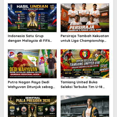
Indonesia Satu Grup
Persiraja Tambah Kekuatan
dengan Malaysia di FIFA
untuk Liga Championship
ASEAN Cup 2026
2026/2027, Lima Talenta
Lokal Aceh Resmi Dikontrak
Putra Nagan Raya Dedi
Tamiang United Buka
Wahyuvan Ditunjuk sebagai
Seleksi Terbuka Tim U-18
Ketua GAMBASI Regional
untuk Turnamen Ketua KONI
Aceh
Aceh 2026