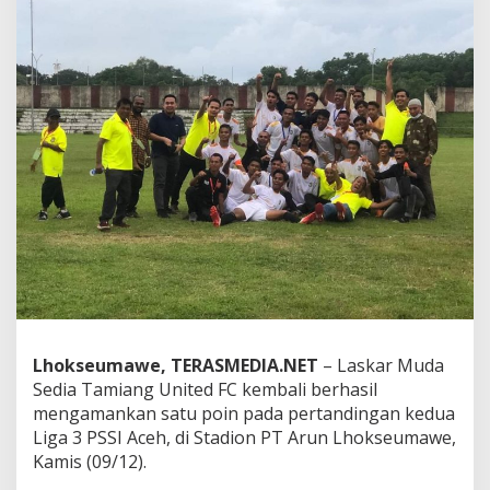
e
d
F
C
T
a
h
a
n
I
m
b
a
n
g
P
S
L
Lhokseumawe, TERASMEDIA.NET
– Laskar Muda
S
Sedia Tamiang United FC kembali berhasil
L
h
mengamankan satu poin pada pertandingan kedua
o
Liga 3 PSSI Aceh, di Stadion PT Arun Lhokseumawe,
k
Kamis (09/12).
s
e