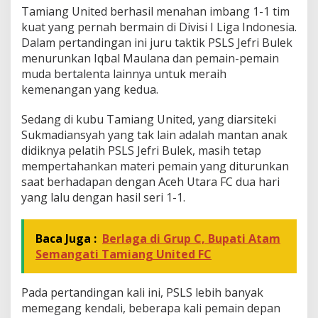
Tamiang United berhasil menahan imbang 1-1 tim
u
m
kuat yang pernah bermain di Divisi I Liga Indonesia.
a
Dalam pertandingan ini juru taktik PSLS Jefri Bulek
w
menurunkan Iqbal Maulana dan pemain-pemain
e
muda bertalenta lainnya untuk meraih
kemenangan yang kedua.
Sedang di kubu Tamiang United, yang diarsiteki
Sukmadiansyah yang tak lain adalah mantan anak
didiknya pelatih PSLS Jefri Bulek, masih tetap
mempertahankan materi pemain yang diturunkan
saat berhadapan dengan Aceh Utara FC dua hari
yang lalu dengan hasil seri 1-1.
Baca Juga :
Berlaga di Grup C, Bupati Atam
Semangati Tamiang United FC
Pada pertandingan kali ini, PSLS lebih banyak
memegang kendali, beberapa kali pemain depan