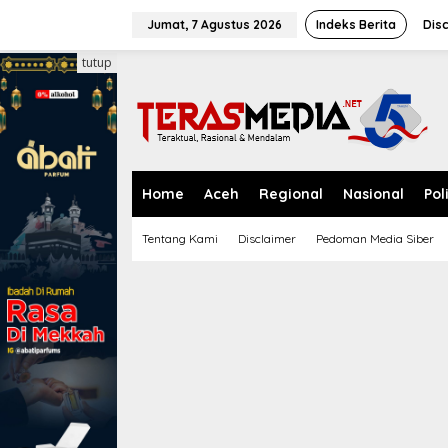
L
e
Jumat, 7 Agustus 2026
Indeks Berita
Dis
w
a
tutup
t
i
k
e
k
o
n
Home
Aceh
Regional
Nasional
Pol
t
e
Tentang Kami
Disclaimer
Pedoman Media Siber
n