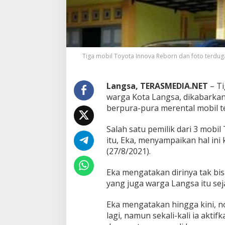
i
l
i
k
W
a
Tiga mobil Toyota Innova Reborn dan foto terdug
r
g
a
Langsa, TERASMEDIA.NET
– Ti
L
a
warga Kota Langsa, dikabarkan
n
berpura-pura merental mobil ter
g
s
Salah satu pemilik dari 3 mobi
a
itu, Eka, menyampaikan hal in
D
i
(27/8/2021).
b
a
Eka mengatakan dirinya tak bi
w
yang juga warga Langsa itu sej
a
K
a
Eka mengatakan hingga kini, n
b
lagi, namun sekali-kali ia akti
u