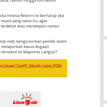
 sana, namun hingga kini belum
ota Innova Reborn ini berharap jika
 nopol yang sama itu, agar
 terdekat atau menelepon nomor
umat-red), ketiga korban pemilik mobil
ah melaporkan kasus dugaan
 tersebut ke Mapolres Langsa.*
en Imam Syafi’i Sibreh Lolos PON
[FOTO] Anies Baswedan Tinjau
Program Turun Tangan Air Bersih
di Bandar Pusaka