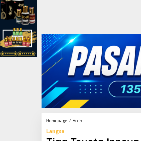
Homepage
/
Aceh
T
i
Langsa
g
a