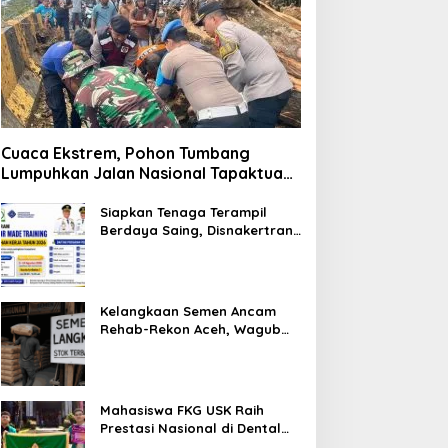
Cuaca Ekstrem, Pohon Tumbang
Lumpuhkan Jalan Nasional Tapaktuan-
Blangpidie
Siapkan Tenaga Terampil
Berdaya Saing, Disnakertrans
Aceh Tamiang Buka Pelatihan
Kerja 2026
Kelangkaan Semen Ancam
Rehab-Rekon Aceh, Wagub
Laporkan ke Mendagri
Mahasiswa FKG USK Raih
Prestasi Nasional di Dental
Scientific Competition 2026