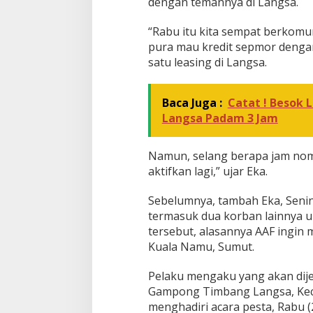
dengan temannya di Langsa.
r
“Rabu itu kita sempat berkomu
pura mau kredit sepmor dengan
satu leasing di Langsa.
Baca Juga :
Catat ! Besok L
Langsa Padam 3 Jam
Namun, selang berapa jam nom
aktifkan lagi,” ujar Eka.
Sebelumnya, tambah Eka, Seni
termasuk dua korban lainnya u
tersebut, alasannya AAF ingi
Kuala Namu, Sumut.
Pelaku mengaku yang akan dije
Gampong Timbang Langsa, Kec
menghadiri acara pesta, Rabu (