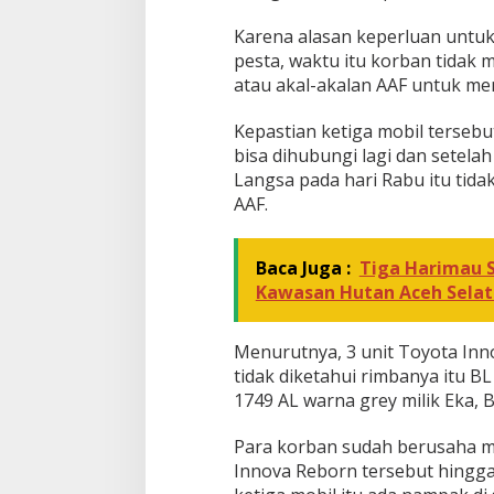
Karena alasan keperluan untu
pesta, waktu itu korban tidak
atau akal-akalan AAF untuk mem
Kepastian ketiga mobil tersebu
bisa dihubungi lagi dan sete
Langsa pada hari Rabu itu tidak
AAF.
Baca Juga :
Tiga Harimau 
Kawasan Hutan Aceh Sela
Menurutnya, 3 unit Toyota In
tidak diketahui rimbanya itu BL
1749 AL warna grey milik Eka, 
Para korban sudah berusaha m
Innova Reborn tersebut hingga