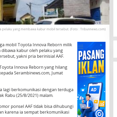
a pelaku yang membawa kabur mobil tersebut. (Foto : Tribunnews.com)
ga mobil Toyota Innova Reborn milik
 dibawa kabur oleh pelaku yang
sebut, yakni pria berinisial AAF.
l Toyota Innova Reborn yang hilang
i kepada Serambinews.com, Jumat
sa lagi berkomunikasi dengan terduga
ak Rabu (25/8/2021) malam.
omor ponsel AAF tidak bisa dihubungi
fkan karena ia sempat berkomunikasi