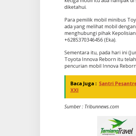
ketiga mobil itu ada nampak di
diketahui.
Para pemilik mobil minibus Toy
ada yang melihat mobil dengan
menghubungi pihak Kepolisian
+6285370346456 (Eka).
Sementara itu, pada hari ini (J
Toyota Innova Reborn itu tel
pencurian mobil Innova Reborn
Baca Juga :
Santri Pesantr
XXI
Sumber : Tribunnews.com