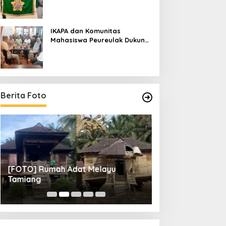
IKAPA dan Komunitas
Mahasiswa Peureulak Dukung
Pemekaran DOB Peureulak
Raya
Berita Foto
[FOTO] Rumah Adat Melayu
[FOTO] Tunas Mu
Tamiang
Perempat Final