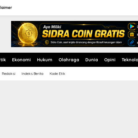
claimer
itik
Ekonomi
Hukum
Olahraga
Dunia
Opini
Teknolo
Redaksi
Indeks Berita
Kode Etik