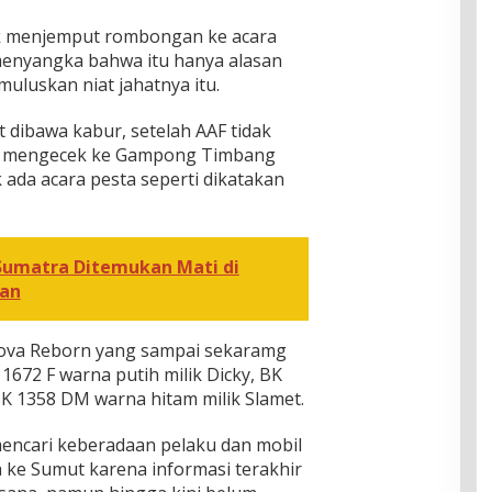
k menjemput rombongan ke acara
 menyangka bahwa itu hanya alasan
uluskan niat jahatnya itu.
t dibawa kabur, setelah AAF tidak
lah mengecek ke Gampong Timbang
 ada acara pesta seperti dikatakan
Sumatra Ditemukan Mati di
tan
nova Reborn yang sampai sekaramg
 1672 F warna putih milik Dicky, BK
BK 1358 DM warna hitam milik Slamet.
encari keberadaan pelaku dan mobil
 ke Sumut karena informasi terakhir