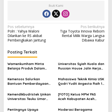
Ikuti Kami
N
Pos sebelumnya
Pos berikutnya
Polri : Yahya Waloni
Tiga Toyota Innova Reborn
a
Dilarikan ke RS akibat
Rental Milik Warga Langsa
v
Pembengkakan Jantung
Dibawa Kabur
i
Posting Terkait
g
a
Wamenkumham Minta
Universitas Syiah Kuala dan
s
Belanja Produk Dalam
Russian House Jalin Kerja
Negeri Harus Terus
Sama Program Beasiswa
i
Digelorakan
Kemensos Salurkan
Mahasiswa Teknik Kimia USK
p
Bantuan Pemberdayaan
Qodri Yudit Angesta Raih 17
Korban TPPO di Kabupaten
Prestasi Nasional dan
o
Manggarai Timur
Internasional
Kemendikbudristek Ijinkan
[FOTO] Ketua MPW PAS
s
Universitas Teuku Umar
Aceh Kabupaten Aceh
Buka Program Magister
Tamiang Terima Kunjungan
Ilmu Pertanian
Simpatisan
Pentingnya Upaya
Moderasi Beragama