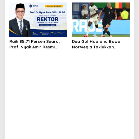
Piala Dunia 2026
Gunung Botak
Raih 85,71 Persen Suara,
Dua Gol Haaland Bawa
Prof. Nyak Amir Resmi
Norwegia Taklukkan
Pimpin UTU Periode 2026–
Senegal dalam Laga Sengit
2030