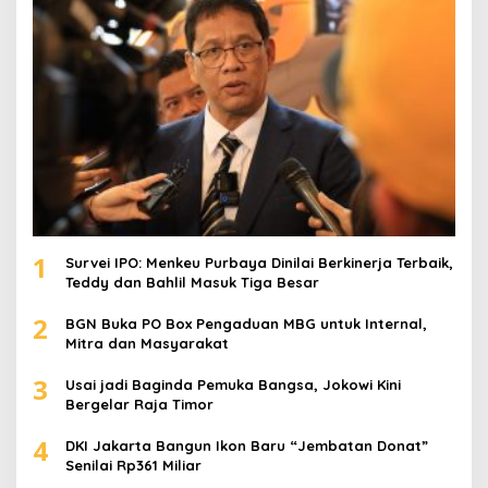
k
:
1
Survei IPO: Menkeu Purbaya Dinilai Berkinerja Terbaik,
Teddy dan Bahlil Masuk Tiga Besar
2
BGN Buka PO Box Pengaduan MBG untuk Internal,
Mitra dan Masyarakat
3
Usai jadi Baginda Pemuka Bangsa, Jokowi Kini
Bergelar Raja Timor
4
DKI Jakarta Bangun Ikon Baru “Jembatan Donat”
Senilai Rp361 Miliar