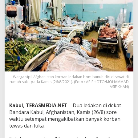
a
K
a
b
u
l
T
e
w
a
s
k
a
n
Warga sipil Afghanistan korban ledakan bom bunuh diri dirawat di
rumah sakit pada Kamis (26/8/2021). (Foto : AP PHOTO/MOHAMMAD
1
ASIF KHAN)
3
T
e
n
Kabul, TERASMEDIA.NET
– Dua ledakan di dekat
t
Bandara Kabul, Afghanistan, Kamis (26/8) sore
a
waktu setempat mengakibatkan banyak korban
r
tewas dan luka.
a
A
m