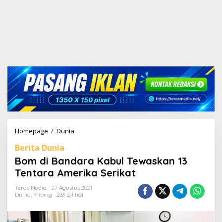
Homepage
/
Dunia
B
o
Berita Dunia
m
d
Bom di Bandara Kabul Tewaskan 13
i
Tentara Amerika Serikat
B
a
Teras Media
27 Agustus 2021
n
Dunia
,
Kliping
233 Dilihat
d
a
r