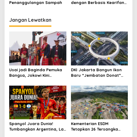
Penanggulangan Sampah
dengan Berbasis Kearifan
Lokal
Jangan Lewatkan
Usai jadi Baginda Pemuka
DKI Jakarta Bangun Ikon
Bangsa, Jokowi Kini
Baru “Jembatan Donat”
Bergelar Raja Timor
Senilai Rp361 Miliar
Spanyol Juara Dunia!
Kementerian ESDM
Tumbangkan Argentina, La
Tetapkan 26 Tersangka
Furia Roja Ukir Sejarah di
Kasus Tambang Ilegal