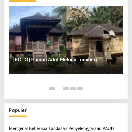
un
[
[FOTO] Rumah Adat Melayu Tamiang
Fi
Populer
Mengenal Beberapa Landasan Penyelenggaraan PAUD
-