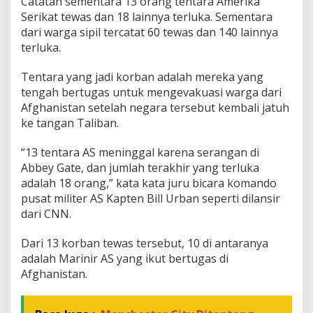
Catatan sementara 13 orang tentara Amerika
e
Serikat tewas dan 18 lainnya terluka. Sementara
r
dari warga sipil tercatat 60 tewas dan 140 lainnya
i
terluka.
k
a
S
Tentara yang jadi korban adalah mereka yang
e
tengah bertugas untuk mengevakuasi warga dari
r
Afghanistan setelah negara tersebut kembali jatuh
i
ke tangan Taliban.
k
a
t
“13 tentara AS meninggal karena serangan di
Abbey Gate, dan jumlah terakhir yang terluka
adalah 18 orang,” kata kata juru bicara komando
pusat militer AS Kapten Bill Urban seperti dilansir
dari CNN.
Dari 13 korban tewas tersebut, 10 di antaranya
adalah Marinir AS yang ikut bertugas di
Afghanistan.