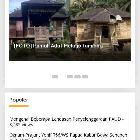
un
[
[FOTO] Rumah Adat Melayu Tamiang
Fi
Populer
Mengenal Beberapa Landasan Penyelenggaraan PAUD
-
8,485 views
Oknum Prajurit Yonif 756/WS Papua Kabur Bawa Senapan