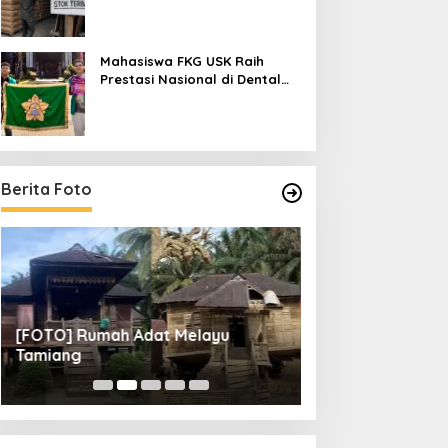
Mahasiswa FKG USK Raih
Prestasi Nasional di Dental
Scientific Competition 2026
Berita Foto
[FOTO] Rumah Adat Melayu
[FOTO] Tunas Mu
Tamiang
Perempat Final