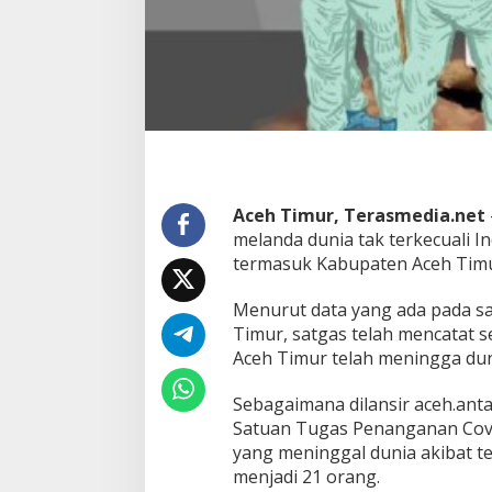
g
a
M
e
n
i
n
g
g
a
l
Aceh Timur, Terasmedia.net
d
melanda dunia tak terkecuali I
i
termasuk Kabupaten Aceh Timu
A
c
e
Menurut data yang ada pada sa
h
Timur, satgas telah mencatat
T
Aceh Timur telah meningga dun
i
m
Sebagaimana dilansir aceh.ant
u
r
Satuan Tugas Penanganan Covi
yang meninggal dunia akibat te
menjadi 21 orang.