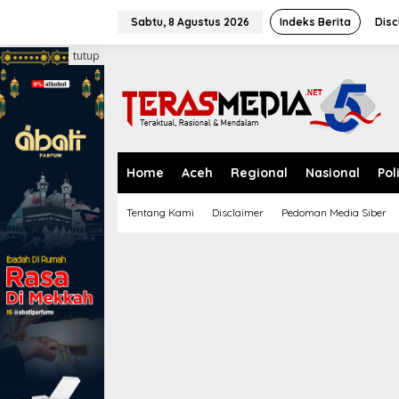
L
e
Sabtu, 8 Agustus 2026
Indeks Berita
Disc
w
a
tutup
t
i
k
e
k
o
n
Home
Aceh
Regional
Nasional
Pol
t
e
Tentang Kami
Disclaimer
Pedoman Media Siber
n