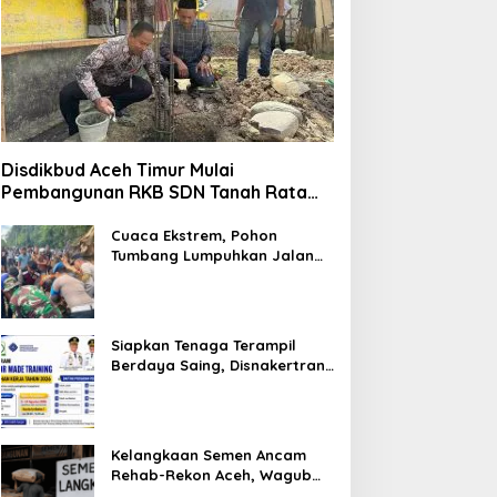
Disdikbud Aceh Timur Mulai
Pembangunan RKB SDN Tanah Rata
Peureulak Pasca Banjir
Cuaca Ekstrem, Pohon
Tumbang Lumpuhkan Jalan
Nasional Tapaktuan-
Blangpidie
Siapkan Tenaga Terampil
Berdaya Saing, Disnakertrans
Aceh Tamiang Buka Pelatihan
Kerja 2026
Kelangkaan Semen Ancam
Rehab-Rekon Aceh, Wagub
Laporkan ke Mendagri