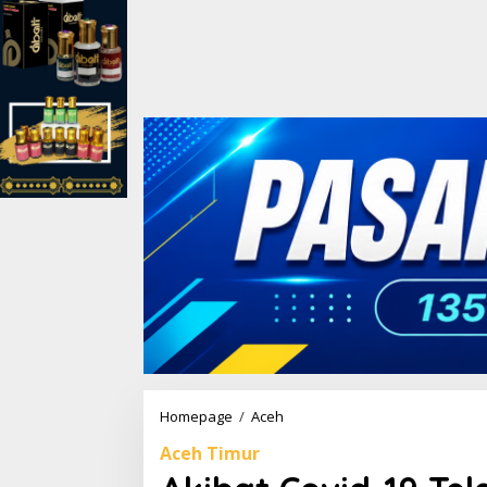
Homepage
/
Aceh
A
k
Aceh Timur
i
b