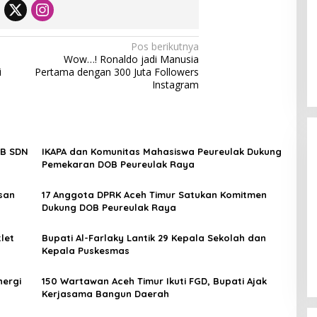
Pos berikutnya
Wow…! Ronaldo jadi Manusia
i
Pertama dengan 300 Juta Followers
Instagram
KB SDN
IKAPA dan Komunitas Mahasiswa Peureulak Dukung
Pemekaran DOB Peureulak Raya
san
17 Anggota DPRK Aceh Timur Satukan Komitmen
Dukung DOB Peureulak Raya
[FOTO] Anies Baswedan Tinjau
let
Bupati Al-Farlaky Lantik 29 Kepala Sekolah dan
Program Turun Tangan Air Bersih
Kepala Puskesmas
di Bandar Pusaka
nergi
150 Wartawan Aceh Timur Ikuti FGD, Bupati Ajak
Kerjasama Bangun Daerah