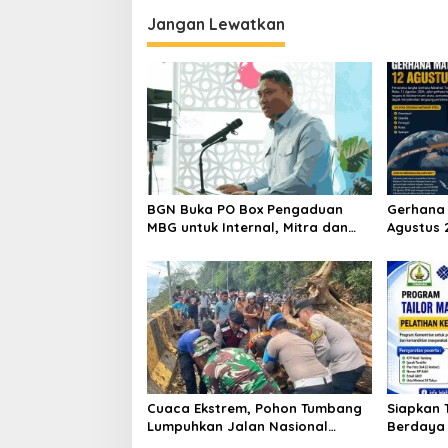
Jangan Lewatkan
BGN Buka PO Box Pengaduan
Gerhana 
MBG untuk Internal, Mitra dan
Agustus 
Masyarakat
Indonesi
Cuaca Ekstrem, Pohon Tumbang
Siapkan 
Lumpuhkan Jalan Nasional
Berdaya 
Tapaktuan-Blangpidie
Aceh Tam