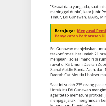
“Sesuai data yang ada, saat in
meninggal dunia”, kata Jubir 
Timur, Edi Gunawan, MARS, Min
Baca Juga :
Menyusul Pemb
Penyekatan Perbatasan Di
Edi Gunawan menjelaskan untuk
terkonfirmasi berjumlah 21 or
menjalani isolasi mandiri di r
rawat di RS Umum Daerah Zubir
Zainal Abidin Banda Aceh, dan 
Daerah Cut Meutia Lhokseuma
Saat ini sudah 235 orang pasie
Untuk itu Edi Gunawan mengim
agar tetap mematuhi protkes, 
menjaga jarak, menghindari k
kebersihan. []
red/antara