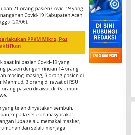
i sudah 21 orang pasien Covid-19 yang
Penanganan Covid-19 Kabupaten Aceh
ggu (20/06).
erlakukan PPKM Mikro, Pos
aktifkan
 saat ini pasien Covid-19 yang
ang pasien dengan rincian 14 orang
umah masing-masing, 3 orang pasien di
 Mahmud, 3 orang di rawat di RSU
1 orang pasien dirawat di RS Umum
we.
n yang telah dinyatakan sembuh.
bau kepada seluruh masyarakat
jangan lupa selalu memakai masker,
erumunan dan selalu menjaga