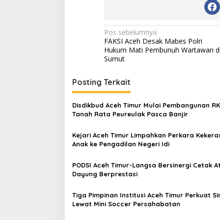
N
Pos sebelumnya
FAKSI Aceh Desak Mabes Polri
a
Hukum Mati Pembunuh Wartawan d
v
Sumut
i
Posting Terkait
g
a
Disdikbud Aceh Timur Mulai Pembangunan R
s
Tanah Rata Peureulak Pasca Banjir
i
Kejari Aceh Timur Limpahkan Perkara Kekera
p
Anak ke Pengadilan Negeri Idi
o
PODSI Aceh Timur-Langsa Bersinergi Cetak At
s
Dayung Berprestasi
Tiga Pimpinan Institusi Aceh Timur Perkuat Si
Lewat Mini Soccer Persahabatan