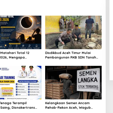
Matahari Total 12
Disdikbud Aceh Timur Mulai
2026, Mengapa
Pembangunan RKB SDN Tanah
a Tidak Bisa Melihatnya?
Rata Peureulak Pasca Banjir
Tenaga Terampil
Kelangkaan Semen Ancam
Saing, Disnakertrans
Rehab-Rekon Aceh, Wagub
iang Buka Pelatihan
Laporkan ke Mendagri