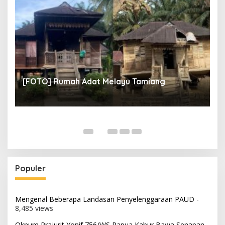
un
[
[FOTO] Rumah Adat Melayu Tamiang
Fi
Populer
Mengenal Beberapa Landasan Penyelenggaraan PAUD
-
8,485 views
Oknum Prajurit Yonif 756/WS Papua Kabur Bawa Senapan