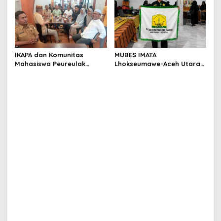
IKAPA dan Komunitas
MUBES IMATA
Mahasiswa Peureulak
Lhokseumawe-Aceh Utara
Dukung Pemekaran DOB
Sukses, Sabra Al Muqtadha
Peureulak Raya
Terpilih Pimpin Periode
2026–2027