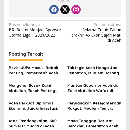
Ikuti Kami
N
Pos sebelumnya
Pos berikutnya
BRI Resmi Menjadi Sponsor
Selama Tujuh Tahun
a
Utama Liga 1 2021/2022
Terakhir 46 Ekor Gajah Mati
v
di Aceh
i
Posting Terkait
g
a
Revisi UUPA Masuki Babak
Tak Ingin Aceh Hanya Jadi
s
Penting, Pemerintah Aceh
Penonton, Mualem Dorong
dan DPR Satukan Langkah
Gas Andaman Diolah di KEK
i
Arun
Mengenal Sosok Zaini
Mantan Gubernur Aceh dr.
p
Abdullah, Tokoh Penting
Zaini Abdullah Wafat di
dalam Sejarah Perdamaian
Usia 86 Tahun
o
Aceh
Aceh Perkuat Diplomasi
Perjuangkan Kesejahteraan
s
Ekonomi, Jajaki Investasi
Rakyat, Mualem Temui
Strategis dengan Federasi
Kemenkeu ajukan
Rusia
Tambahan Anggaran
Atasi Pendangkalan, KKP
Masa Tanggap Darurat
Survei 13 Muara di Aceh
Berakhir, Pemerintah Aceh