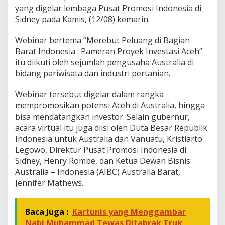
yang digelar lembaga Pusat Promosi Indonesia di
e
s
Sidney pada Kamis, (12/08) kemarin.
t
a
Webinar bertema “Merebut Peluang di Bagian
s
Barat Indonesia : Pameran Proyek Investasi Aceh”
i
itu diikuti oleh sejumlah pengusaha Australia di
d
i
bidang pariwisata dan industri pertanian.
A
c
Webinar tersebut digelar dalam rangka
e
mempromosikan potensi Aceh di Australia, hingga
h
bisa mendatangkan investor. Selain gubernur,
acara virtual itu juga diisi oleh Duta Besar Republik
Indonesia untuk Australia dan Vanuatu, Kristiarto
Legowo, Direktur Pusat Promosi Indonesia di
Sidney, Henry Rombe, dan Ketua Dewan Bisnis
Australia – Indonesia (AIBC) Australia Barat,
Jennifer Mathews.
Baca Juga :
Kartunis yang Menggambar
Nabi Muhammad Tewas Ditabrak Truk