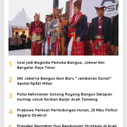
:
1
Usai jadi Baginda Pemuka Bangsa, Jokowi Kini
Bergelar Raja Timor
2
DKI Jakarta Bangun Ikon Baru “Jembatan Donat”
Senilai Rp361 Miliar
3
Polisi Kehutanan Gotong Royong Bangun Delapan
Huntap untuk Korban Banjir Aceh Tamiang
4
Prabowo Perkuat Perlindungan Hutan, 23 Ribu Polhut
Segera Direkrut
Presiden Resmikan Dua Bendungan Strategis di Aceh