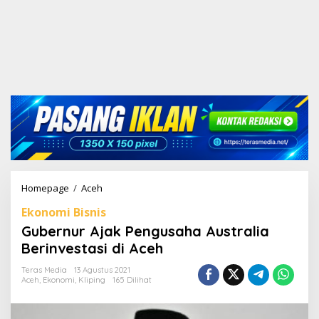
Homepage
/
Aceh
G
u
Ekonomi Bisnis
b
e
Gubernur Ajak Pengusaha Australia
r
Berinvestasi di Aceh
n
u
Teras Media
13 Agustus 2021
r
Aceh
,
Ekonomi
,
Kliping
165 Dilihat
A
j
a