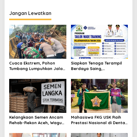
Tetapkan Status Transisi
Darurat
Jangan Lewatkan
Cuaca Ekstrem, Pohon
Siapkan Tenaga Terampil
Tumbang Lumpuhkan Jalan
Berdaya Saing,
Nasional Tapaktuan-
Disnakertrans Aceh
Blangpidie
Tamiang Buka Pelatihan
Kerja 2026
Kelangkaan Semen Ancam
Mahasiswa FKG USK Raih
Rehab-Rekon Aceh, Wagub
Prestasi Nasional di Dental
Laporkan ke Mendagri
Scientific Competition 2026