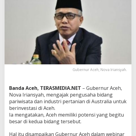
k
P
e
n
g
u
s
a
h
a
A
u
s
Gubernur Aceh, Nova Iriansyah.
t
r
a
Banda Aceh, TERASMEDIA.NET
– Gubernur Aceh,
l
Nova Iriansyah, mengajak pengusaha bidang
i
pariwisata dan industri pertanian di Australia untuk
a
berinvestasi di Aceh.
B
e
Ia mengatakan, Aceh memiliki potensi yang begitu
r
besar di kedua bidang tersebut.
i
n
Hal itu disampaikan Gubernur Aceh dalam webinar
v