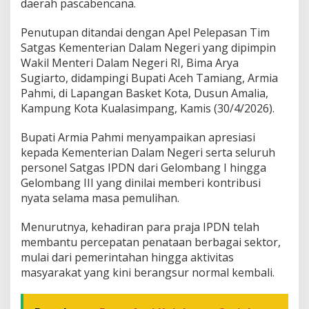
daerah pascabencana.
I
P
Penutupan ditandai dengan Apel Pelepasan Tim
D
Satgas Kementerian Dalam Negeri yang dipimpin
N
A
Wakil Menteri Dalam Negeri RI, Bima Arya
k
Sugiarto, didampingi Bupati Aceh Tamiang, Armia
h
Pahmi, di Lapangan Basket Kota, Dusun Amalia,
i
Kampung Kota Kualasimpang, Kamis (30/4/2026).
r
i
M
Bupati Armia Pahmi menyampaikan apresiasi
i
kepada Kementerian Dalam Negeri serta seluruh
s
personel Satgas IPDN dari Gelombang I hingga
i
Gelombang III yang dinilai memberi kontribusi
d
nyata selama masa pemulihan.
i
A
c
Menurutnya, kehadiran para praja IPDN telah
e
membantu percepatan penataan berbagai sektor,
h
mulai dari pemerintahan hingga aktivitas
T
masyarakat yang kini berangsur normal kembali.
a
m
i