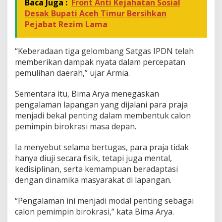
a
Baca Juga :
Front Anti Kejahatan Sosial
n
Desak Bupati Aceh Timur Bersihkan
g
Pejabat Rezim Lama
“Keberadaan tiga gelombang Satgas IPDN telah
memberikan dampak nyata dalam percepatan
pemulihan daerah,” ujar Armia.
Sementara itu, Bima Arya menegaskan
pengalaman lapangan yang dijalani para praja
menjadi bekal penting dalam membentuk calon
pemimpin birokrasi masa depan.
Ia menyebut selama bertugas, para praja tidak
hanya diuji secara fisik, tetapi juga mental,
kedisiplinan, serta kemampuan beradaptasi
dengan dinamika masyarakat di lapangan.
“Pengalaman ini menjadi modal penting sebagai
calon pemimpin birokrasi,” kata Bima Arya.