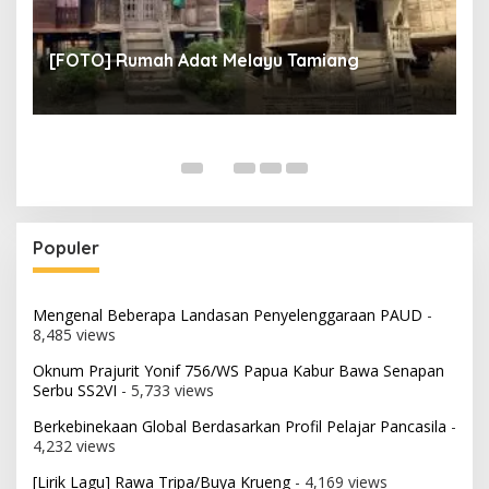
un
[
[FOTO] Rumah Adat Melayu Tamiang
Fi
Populer
Mengenal Beberapa Landasan Penyelenggaraan PAUD
-
8,485 views
Oknum Prajurit Yonif 756/WS Papua Kabur Bawa Senapan
Serbu SS2VI
- 5,733 views
Berkebinekaan Global Berdasarkan Profil Pelajar Pancasila
-
4,232 views
[Lirik Lagu] Rawa Tripa/Buya Krueng
- 4,169 views