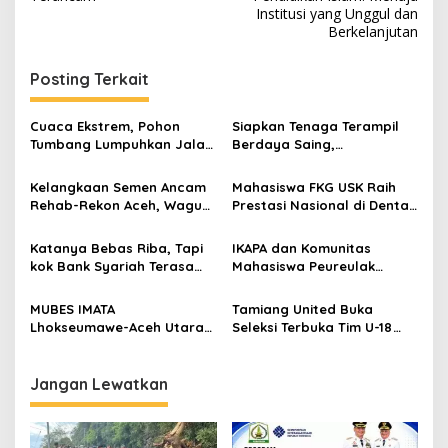
v
Institusi yang Unggul dan
i
Berkelanjutan
g
Posting Terkait
a
s
Cuaca Ekstrem, Pohon
Siapkan Tenaga Terampil
i
Tumbang Lumpuhkan Jalan
Berdaya Saing,
p
Nasional Tapaktuan-
Disnakertrans Aceh
Blangpidie
Tamiang Buka Pelatihan
Kelangkaan Semen Ancam
Mahasiswa FKG USK Raih
o
Kerja 2026
Rehab-Rekon Aceh, Wagub
Prestasi Nasional di Dental
s
Laporkan ke Mendagri
Scientific Competition 2026
Katanya Bebas Riba, Tapi
IKAPA dan Komunitas
kok Bank Syariah Terasa
Mahasiswa Peureulak
Lebih Mahal?
Dukung Pemekaran DOB
Peureulak Raya
MUBES IMATA
Tamiang United Buka
Lhokseumawe-Aceh Utara
Seleksi Terbuka Tim U-18
Sukses, Sabra Al Muqtadha
untuk Turnamen Ketua KONI
Terpilih Pimpin Periode
Aceh 2026
2026–2027
Jangan Lewatkan