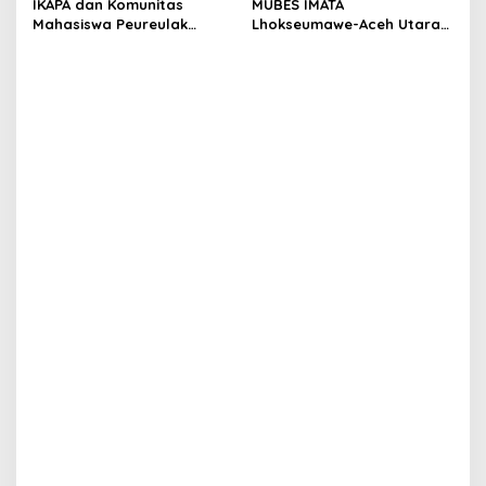
IKAPA dan Komunitas
MUBES IMATA
Mahasiswa Peureulak
Lhokseumawe-Aceh Utara
Dukung Pemekaran DOB
Sukses, Sabra Al Muqtadha
Peureulak Raya
Terpilih Pimpin Periode
2026–2027