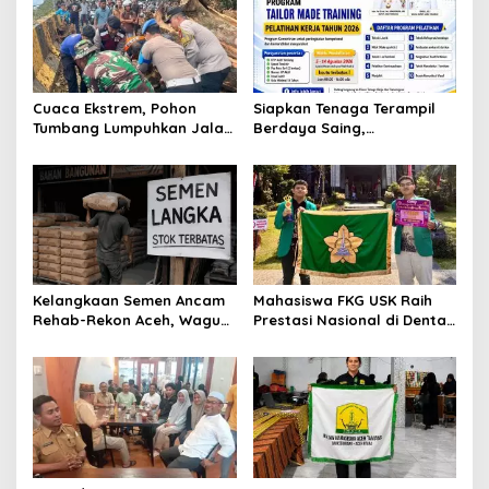
Cuaca Ekstrem, Pohon
Siapkan Tenaga Terampil
Tumbang Lumpuhkan Jalan
Berdaya Saing,
Nasional Tapaktuan-
Disnakertrans Aceh
Blangpidie
Tamiang Buka Pelatihan
Kerja 2026
Kelangkaan Semen Ancam
Mahasiswa FKG USK Raih
Rehab-Rekon Aceh, Wagub
Prestasi Nasional di Dental
Laporkan ke Mendagri
Scientific Competition 2026