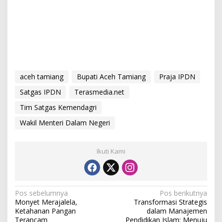
aceh tamiang
Bupati Aceh Tamiang
Praja IPDN
Satgas IPDN
Terasmedia.net
Tim Satgas Kemendagri
Wakil Menteri Dalam Negeri
Ikuti Kami
N
Pos sebelumnya
Pos berikutnya
Monyet Merajalela,
Transformasi Strategis
a
Ketahanan Pangan
dalam Manajemen
Terancam
Pendidikan Islam: Menuju