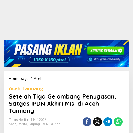
Homepage
/
Aceh
S
e
Aceh Tamiang
t
e
Setelah Tiga Gelombang Penugasan,
l
Satgas IPDN Akhiri Misi di Aceh
a
Tamiang
h
T
Teras Media
1 Mei 2026
i
Aceh
,
Berita
,
Kliping
542 Dilihat
g
a