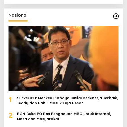
r
i
u
Nasional
n
t
u
k
:
1
Survei IPO: Menkeu Purbaya Dinilai Berkinerja Terbaik,
Teddy dan Bahlil Masuk Tiga Besar
2
BGN Buka PO Box Pengaduan MBG untuk Internal,
Mitra dan Masyarakat