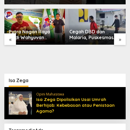
Putra Nagan Raya
Cegah DBD dan
Dedi Wahyuvan
Malaria, Puskesmas
«
»
Ditunjuk sebagai
Karang Baru Fogging
Ketua GAMBASI
Kawasan Huntara
Regional Aceh
Isa Zega
Opini Mahasiswa
Isa Zega Dipolisikan Usai Umrah
Berhijab: Kebebasan atau Penistaan
Agama?