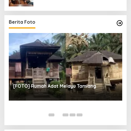
Berita Foto
un
[
[FOTO] Rumah Adat Melayu Tamiang
Fi