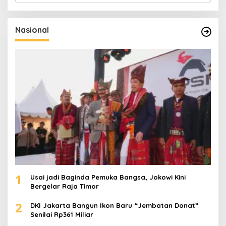
r
i
u
Nasional
n
t
u
k
:
1
Usai jadi Baginda Pemuka Bangsa, Jokowi Kini
Bergelar Raja Timor
2
DKI Jakarta Bangun Ikon Baru “Jembatan Donat”
Senilai Rp361 Miliar