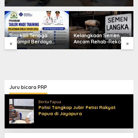
Siapkan Tenaga
Kelangkaan Semen
Terampil Berdaya
Ancam Rehab-Rekon
«
»
Saing, Disnakertrans
Aceh, Wagub
Aceh Tamiang Buka
Laporkan ke Mendagri
Pelatihan Kerja 2026
Juru bicara PRP
Berita Papua
Polisi Tangkap Jubir Petisi Rakyat
Papua di Jayapura