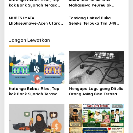
s
kok Bank Syariah Terasa
Mahasiswa Peureulak
Lebih Mahal?
Dukung Pemekaran DOB
Peureulak Raya
MUBES IMATA
Tamiang United Buka
Lhokseumawe-Aceh Utara
Seleksi Terbuka Tim U-18
Sukses, Sabra Al Muqtadha
untuk Turnamen Ketua KONI
Terpilih Pimpin Periode
Aceh 2026
2026–2027
Jangan Lewatkan
Katanya Bebas Riba, Tapi
Mengapa Lagu yang Ditulis
kok Bank Syariah Terasa
Orang Asing Bisa Terasa
Lebih Mahal?
Sangat Personal?