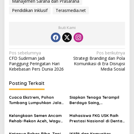
Manajemen Sarana dan Prasarana
Pendidikan Inklusif
Terasmedia.net
Ikuti Kami
N
Pos sebelumnya
Pos berikutnya
CFD Sudirman Jadi
Strategi Branding dan Pola
a
Panggung Peringatan Hari
Komunikasi di Era Disrupsi
v
Kebebasan Pers Dunia 2026
Media Sosial
i
Posting Terkait
g
a
Cuaca Ekstrem, Pohon
Siapkan Tenaga Terampil
s
Tumbang Lumpuhkan Jalan
Berdaya Saing,
Nasional Tapaktuan-
Disnakertrans Aceh
i
Blangpidie
Tamiang Buka Pelatihan
Kelangkaan Semen Ancam
Mahasiswa FKG USK Raih
p
Kerja 2026
Rehab-Rekon Aceh, Wagub
Prestasi Nasional di Dental
Laporkan ke Mendagri
Scientific Competition 2026
o
Katanya Bebas Riba, Tapi
IKAPA dan Komunitas