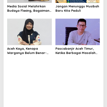
Media Sosial Melahirkan
Jangan Menunggu Musibah
Budaya Flexing, Bagaimana
Baru Kita Peduli
Islam Memandangnya?
Aceh Kaya, Kenapa
Pascabanjir Aceh Timur,
Warganya Belum Benar-
Ketika Berbagai Masalah
Benar Merasa Sejahtera?
Mencuat dan Menggerus
Kepercayaan Publik