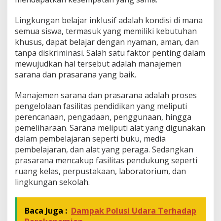
u
k
Lingkungan belajar inklusif adalah kondisi di mana
u
semua siswa, termasuk yang memiliki kebutuhan
n
khusus, dapat belajar dengan nyaman, aman, dan
g
tanpa diskriminasi. Salah satu faktor penting dalam
T
e
mewujudkan hal tersebut adalah manajemen
r
sarana dan prasarana yang baik.
c
i
Manajemen sarana dan prasarana adalah proses
p
pengelolaan fasilitas pendidikan yang meliputi
t
a
perencanaan, pengadaan, penggunaan, hingga
n
pemeliharaan. Sarana meliputi alat yang digunakan
y
dalam pembelajaran seperti buku, media
a
pembelajaran, dan alat yang peraga. Sedangkan
L
i
prasarana mencakup fasilitas pendukung seperti
n
ruang kelas, perpustakaan, laboratorium, dan
g
lingkungan sekolah.
k
u
n
Baca Juga :
Dampak Polusi Udara Terhadap
g