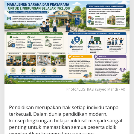
r
a
n
a
d
a
n
P
r
a
s
a
r
a
n
a
Photo/ILUSTRASI (Sayed Mahdi - AI)
d
a
l
a
Pendidikan merupakan hak setiap individu tanpa
m
terkecuali. Dalam dunia pendidikan modern,
M
konsep lingkungan belajar inklusif menjadi sangat
e
penting untuk memastikan semua peserta didik
n
mendapatkan kesempatan yang sama.
d