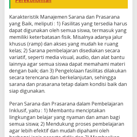
Perekonomian
a
n
B
Karakteristik Manajemen Sarana dan Prasarana
e
l
yang Baik, meliputi : 1) Fasilitas yang tersedia harus
a
dapat digunakan oleh semua siswa, termasuk yang
j
memiliki keterbatasan fisik. Misalnya adanya jalur
a
khusus (ramp) dan akses yang mudah ke ruang
r
y
kelas; 2) Sarana pembelajaran disediakan secara
a
variatif, seperti media visual, audio, dan alat bantu
n
lainnya agar semua siswa dapat memahami materi
g
dengan baik; dan 3) Pengelolaan fasilitas dilakukan
I
secara terencana dan berkelanjutan, sehingga
n
k
sarana dan prasarana tetap dalam kondisi baik dan
l
siap digunakan.
u
s
Peran Sarana dan Prasarana dalam Pembelajaran
i
Inklusif, yaitu : 1) Membantu menciptakan
f
lingkungan belajar yang nyaman dan aman bagi
semua siswa; 2) Mendukung proses pembelajaran
agar lebih efektif dan mudah dipahami oleh