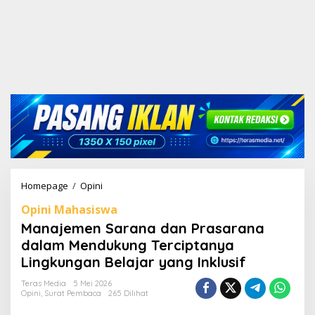
Homepage
/
Opini
M
a
Opini Mahasiswa
n
a
Manajemen Sarana dan Prasarana
j
dalam Mendukung Terciptanya
e
Lingkungan Belajar yang Inklusif
m
e
Teras Media
5 Mei 2026
n
Opini
,
Surat Pembaca
265 Dilihat
S
a