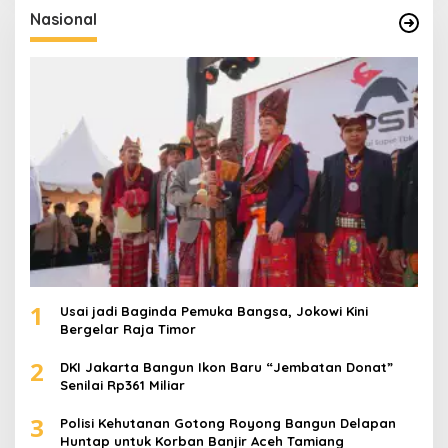
u
Nasional
n
t
u
k
:
1
Usai jadi Baginda Pemuka Bangsa, Jokowi Kini
Bergelar Raja Timor
2
DKI Jakarta Bangun Ikon Baru “Jembatan Donat”
Senilai Rp361 Miliar
3
Polisi Kehutanan Gotong Royong Bangun Delapan
Huntap untuk Korban Banjir Aceh Tamiang