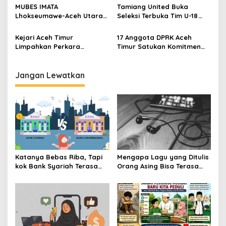
Peureulak Raya
MUBES IMATA
Tamiang United Buka
Lhokseumawe-Aceh Utara
Seleksi Terbuka Tim U-18
Sukses, Sabra Al Muqtadha
untuk Turnamen Ketua KONI
Terpilih Pimpin Periode
Aceh 2026
Kejari Aceh Timur
17 Anggota DPRK Aceh
2026–2027
Limpahkan Perkara
Timur Satukan Komitmen
Kekerasan Anak ke
Dukung DOB Peureulak
Pengadilan Negeri Idi
Raya
Jangan Lewatkan
Katanya Bebas Riba, Tapi
Mengapa Lagu yang Ditulis
kok Bank Syariah Terasa
Orang Asing Bisa Terasa
Lebih Mahal?
Sangat Personal?