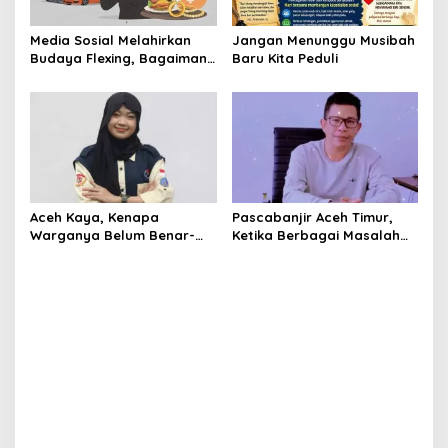
Media Sosial Melahirkan
Jangan Menunggu Musibah
Budaya Flexing, Bagaimana
Baru Kita Peduli
Islam Memandangnya?
Aceh Kaya, Kenapa
Pascabanjir Aceh Timur,
Warganya Belum Benar-
Ketika Berbagai Masalah
Benar Merasa Sejahtera?
Mencuat dan Menggerus
Kepercayaan Publik