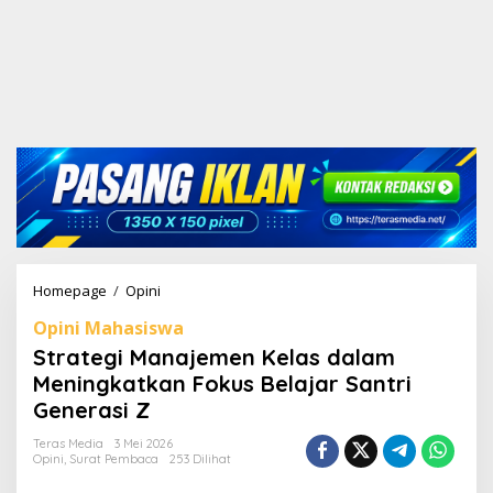
Homepage
/
Opini
S
t
Opini Mahasiswa
r
a
Strategi Manajemen Kelas dalam
t
Meningkatkan Fokus Belajar Santri
e
Generasi Z
g
i
Teras Media
3 Mei 2026
M
Opini
,
Surat Pembaca
253 Dilihat
a
n