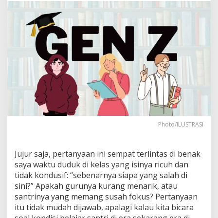
a
j
e
m
e
n
K
e
l
a
s
d
a
l
Photo/ILUSTRASI
a
m
M
Jujur saja, pertanyaan ini sempat terlintas di benak
e
saya waktu duduk di kelas yang isinya ricuh dan
n
i
tidak kondusif: “sebenarnya siapa yang salah di
n
sini?” Apakah gurunya kurang menarik, atau
g
santrinya yang memang susah fokus? Pertanyaan
k
itu tidak mudah dijawab, apalagi kalau kita bicara
a
soal kondisi belajar santri di era sekarang era di
t