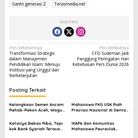
Santri generasi Z
Terasmedia.net
Ikuti Kami
N
Pos sebelumnya
Pos berikutnya
Transformasi Strategis
CFD Sudirman Jadi
a
dalam Manajemen
Panggung Peringatan Hari
v
Pendidikan Islam: Menuju
Kebebasan Pers Dunia 2026
Institusi yang Unggul dan
i
Berkelanjutan
g
Posting Terkait
a
s
Kelangkaan Semen Ancam
Mahasiswa FKG USK Raih
i
Rehab-Rekon Aceh, Wagub
Prestasi Nasional di Dental
p
Laporkan ke Mendagri
Scientific Competition 2026
Katanya Bebas Riba, Tapi
IKAPA dan Komunitas
o
kok Bank Syariah Terasa
Mahasiswa Peureulak
s
Lebih Mahal?
Dukung Pemekaran DOB