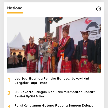
i
u
Nasional
n
t
u
k
:
1
Usai jadi Baginda Pemuka Bangsa, Jokowi Kini
Bergelar Raja Timor
2
DKI Jakarta Bangun Ikon Baru “Jembatan Donat”
Senilai Rp361 Miliar
3
Polisi Kehutanan Gotong Royong Bangun Delapan