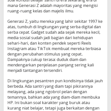
k
mana Generasi Z adalah mayoritas yang mengisi
a
ruang-ruang kelas dan majelis ilmu.
n
F
Generasi Z, yaitu mereka yang lahir sekitar 1997 ke
o
atas, tumbuh di lingkungan yang serba digital dan
k
u
serba cepat. Gadget sudah ada sejak mereka kecil,
s
media sosial sudah jadi bagian dari kehidupan
B
sehari-hari, dan konten pendek seperti Reels
e
Instagram atau TikTok membuat mereka terbiasa
l
a
dengan perubahan stimulus yang cepat..
j
Dampaknya cukup terasa: duduk diam dan
a
mendengarkan penjelasan panjang sering kali
r
menjadi tantangan tersendiri.
S
a
n
Di lingkungan pesantren pun kondisinya tidak jauh
t
berbeda. Ada santri yang diam tapi pikirannya
r
melayang, ada yang ngobrol pelan dengan
i
temannya, bahkan ada yang diam-diam membuka
G
HP. Ini bukan soal karakter yang buruk atau
e
n
kurang niat belajar, tetapi juga berkaitan dengan