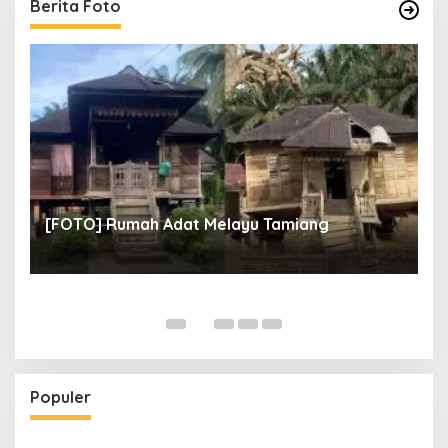
Berita Foto
un
[
[FOTO] Rumah Adat Melayu Tamiang
Fi
Populer