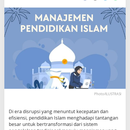
i
S
t
r
a
t
e
g
i
s
d
a
l
a
m
M
a
n
Photo/ILUSTRASI
a
j
e
Di era disrupsi yang menuntut kecepatan dan
m
efisiensi, pendidikan Islam menghadapi tantangan
e
besar untuk bertransformasi dari sistem
n
P