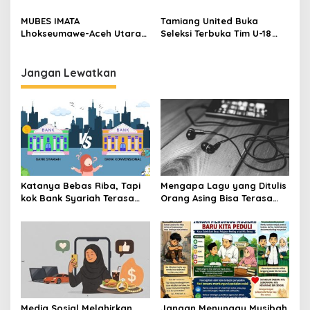
Lebih Mahal?
Dukung Pemekaran DOB
Peureulak Raya
MUBES IMATA
Tamiang United Buka
Lhokseumawe-Aceh Utara
Seleksi Terbuka Tim U-18
Sukses, Sabra Al Muqtadha
untuk Turnamen Ketua KONI
Terpilih Pimpin Periode
Aceh 2026
2026–2027
Jangan Lewatkan
Katanya Bebas Riba, Tapi
Mengapa Lagu yang Ditulis
kok Bank Syariah Terasa
Orang Asing Bisa Terasa
Lebih Mahal?
Sangat Personal?
Media Sosial Melahirkan
Jangan Menunggu Musibah