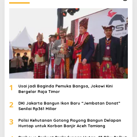
t
u
k
:
1
Usai jadi Baginda Pemuka Bangsa, Jokowi Kini
Bergelar Raja Timor
2
DKI Jakarta Bangun Ikon Baru “Jembatan Donat”
Senilai Rp361 Miliar
3
Polisi Kehutanan Gotong Royong Bangun Delapan
Huntap untuk Korban Banjir Aceh Tamiang