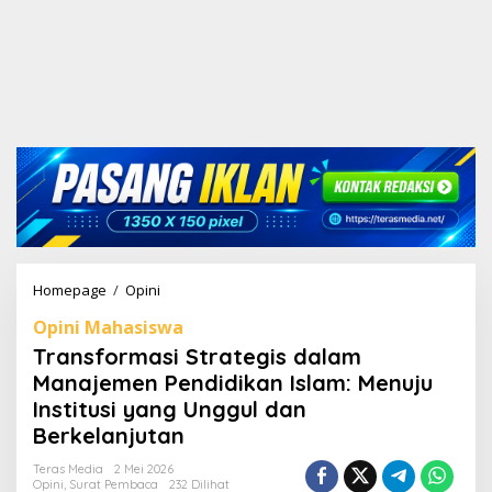
Homepage
/
Opini
T
r
Opini Mahasiswa
a
n
Transformasi Strategis dalam
s
Manajemen Pendidikan Islam: Menuju
f
Institusi yang Unggul dan
o
r
Berkelanjutan
m
a
Teras Media
2 Mei 2026
Opini
,
Surat Pembaca
232 Dilihat
s