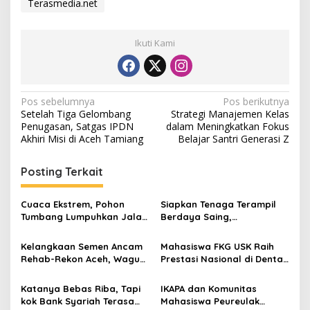
Terasmedia.net
Ikuti Kami
N
Pos sebelumnya
Pos berikutnya
Setelah Tiga Gelombang
Strategi Manajemen Kelas
a
Penugasan, Satgas IPDN
dalam Meningkatkan Fokus
v
Akhiri Misi di Aceh Tamiang
Belajar Santri Generasi Z
i
Posting Terkait
g
a
Cuaca Ekstrem, Pohon
Siapkan Tenaga Terampil
s
Tumbang Lumpuhkan Jalan
Berdaya Saing,
Nasional Tapaktuan-
Disnakertrans Aceh
i
Blangpidie
Tamiang Buka Pelatihan
Kelangkaan Semen Ancam
Mahasiswa FKG USK Raih
p
Kerja 2026
Rehab-Rekon Aceh, Wagub
Prestasi Nasional di Dental
Laporkan ke Mendagri
Scientific Competition 2026
o
Katanya Bebas Riba, Tapi
IKAPA dan Komunitas
s
kok Bank Syariah Terasa
Mahasiswa Peureulak