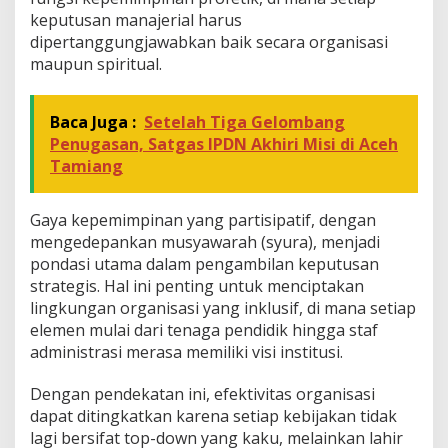
a
keputusan manajerial harus
n
j
dipertanggungjawabkan baik secara organisasi
u
maupun spiritual.
t
a
n
Baca Juga :
Setelah Tiga Gelombang
Penugasan, Satgas IPDN Akhiri Misi di Aceh
Tamiang
Gaya kepemimpinan yang partisipatif, dengan
mengedepankan musyawarah (syura), menjadi
pondasi utama dalam pengambilan keputusan
strategis. Hal ini penting untuk menciptakan
lingkungan organisasi yang inklusif, di mana setiap
elemen mulai dari tenaga pendidik hingga staf
administrasi merasa memiliki visi institusi.
Dengan pendekatan ini, efektivitas organisasi
dapat ditingkatkan karena setiap kebijakan tidak
lagi bersifat top-down yang kaku, melainkan lahir