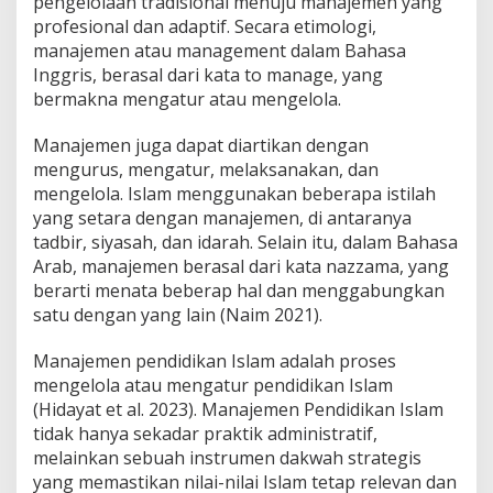
pengelolaan tradisional menuju manajemen yang
e
profesional dan adaptif. Secara etimologi,
n
manajemen atau management dalam Bahasa
d
Inggris, berasal dari kata to manage, yang
i
d
bermakna mengatur atau mengelola.
i
k
Manajemen juga dapat diartikan dengan
a
mengurus, mengatur, melaksanakan, dan
n
mengelola. Islam menggunakan beberapa istilah
I
s
yang setara dengan manajemen, di antaranya
l
tadbir, siyasah, dan idarah. Selain itu, dalam Bahasa
a
Arab, manajemen berasal dari kata nazzama, yang
m
berarti menata beberap hal dan menggabungkan
:
satu dengan yang lain (Naim 2021).
M
e
n
Manajemen pendidikan Islam adalah proses
u
mengelola atau mengatur pendidikan Islam
j
(Hidayat et al. 2023). Manajemen Pendidikan Islam
u
tidak hanya sekadar praktik administratif,
I
n
melainkan sebuah instrumen dakwah strategis
s
yang memastikan nilai-nilai Islam tetap relevan dan