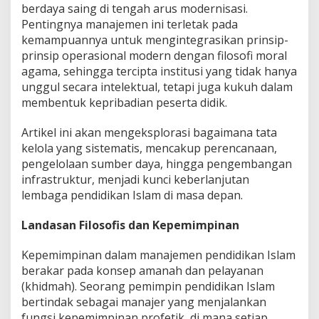
t
berdaya saing di tengah arus modernisasi.
i
Pentingnya manajemen ini terletak pada
t
u
kemampuannya untuk mengintegrasikan prinsip-
s
prinsip operasional modern dengan filosofi moral
i
agama, sehingga tercipta institusi yang tidak hanya
y
unggul secara intelektual, tetapi juga kukuh dalam
a
membentuk kepribadian peserta didik.
n
g
U
Artikel ini akan mengeksplorasi bagaimana tata
n
kelola yang sistematis, mencakup perencanaan,
g
pengelolaan sumber daya, hingga pengembangan
g
infrastruktur, menjadi kunci keberlanjutan
u
l
lembaga pendidikan Islam di masa depan.
d
a
Landasan Filosofis dan Kepemimpinan
n
B
Kepemimpinan dalam manajemen pendidikan Islam
e
r
berakar pada konsep amanah dan pelayanan
k
(khidmah). Seorang pemimpin pendidikan Islam
e
bertindak sebagai manajer yang menjalankan
l
fungsi kepemimpinan profetik, di mana setiap