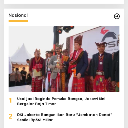
r
i
u
Nasional
n
t
u
k
:
1
Usai jadi Baginda Pemuka Bangsa, Jokowi Kini
Bergelar Raja Timor
2
DKI Jakarta Bangun Ikon Baru “Jembatan Donat”
Senilai Rp361 Miliar