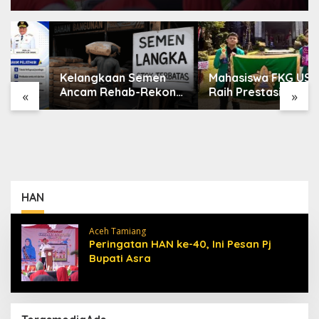
Kelangkaan Semen
Mahasiswa FKG USK
Ancam Rehab-Rekon
Raih Prestasi Nasional
«
»
Aceh, Wagub
di Dental Scientific
Laporkan ke Mendagri
Competition 2026
HAN
Aceh Tamiang
Peringatan HAN ke-40, Ini Pesan Pj
Bupati Asra