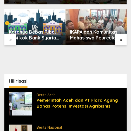
Katanya Bebas Riba,
IKAPA dan Komunitas
Tapi kok Bank Syariah
Mahasiswa Peureulak
«
»
Terasa Lebih Mahal?
Dukung Pemekaran
DOB Peureulak Raya
Hilirisasi
Berita Aceh
Pemerintah Aceh dan PT Flora Agung
Bahas Potensi Investasi Agribisnis
Berita Nasional