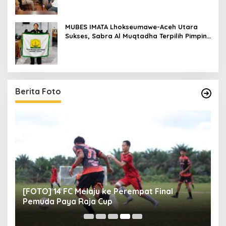
MUBES IMATA Lhokseumawe-Aceh Utara
Sukses, Sabra Al Muqtadha Terpilih Pimpin
Periode 2026–2027
Berita Foto
[FOTO] 14 FC Melaju ke Perempat Final
[
Pemuda Paya Raja Cup
M