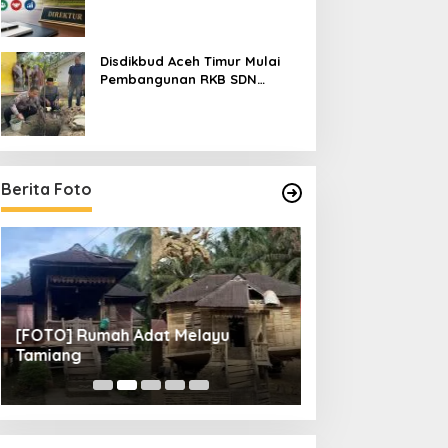
Pendaftarannya
Disdikbud Aceh Timur Mulai
Pembangunan RKB SDN
Tanah Rata Peureulak Pasca
Banjir
Berita Foto
[FOTO] Rumah Adat Melayu
[FOTO] Tunas Mu
Tamiang
Perempat Final