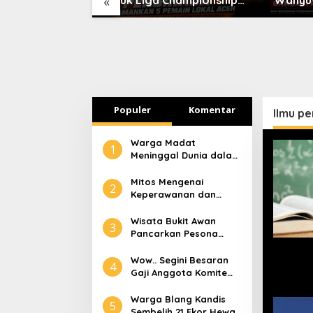
«
2026
2026/2027, Lima Talenta
sebaga
Lokal Aceh Resmi
Region
Dikontrak
Populer
Komentar
Ilmu p
Warga Madat
1
Meninggal Dunia dalam
Peristiwa Kebakaran
Mitos Mengenai
2
Keperawanan dan
Selaput Dara
Wisata Bukit Awan
3
Pancarkan Pesona
Pariwisata Aceh
Tamiang
Wow.. Segini Besaran
4
Gaji Anggota Komite
Tapera
Warga Blang Kandis
5
Sembelih 21 Ekor Hewan