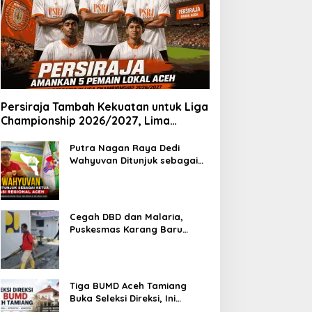
Persiraja Tambah Kekuatan untuk Liga
Championship 2026/2027, Lima
Talenta Lokal Aceh Resmi Dikontrak
Putra Nagan Raya Dedi
Wahyuvan Ditunjuk sebagai
Ketua GAMBASI Regional Aceh
Cegah DBD dan Malaria,
Puskesmas Karang Baru
Fogging Kawasan Huntara
Tiga BUMD Aceh Tamiang
Buka Seleksi Direksi, Ini
Syarat dan Jadwal