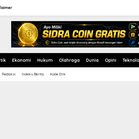
claimer
itik
Ekonomi
Hukum
Olahraga
Dunia
Opini
Teknolo
Redaksi
Indeks Berita
Kode Etik