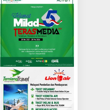
Opini
,
Surat Pembaca
Begini Kedudukan Filsafat Pend
Ilmu Pengetahuan dan Kehidup
 Juni 2023
iga BUMD Aceh Tamiang
Indonesia Satu Grup
ka Seleksi Direksi, Ini
dengan Malaysia di FIFA