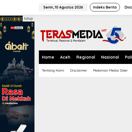
L
e
Senin, 10 Agustus 2026
Indeks Berita
Dis
w
a
tutup
t
i
k
e
k
o
n
Home
Aceh
Regional
Nasional
Pol
t
e
Tentang Kami
Disclaimer
Pedoman Media Siber
n