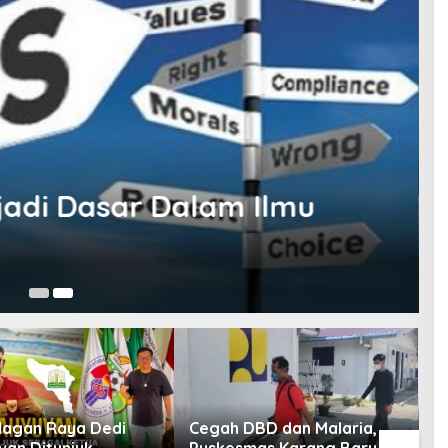
jadi Dasar Dalam Ilmu
25
Nagan Raya Dedi
Cegah DBD dan Malaria,
T
an Ditunjuk
Puskesmas Karang Baru
Bu