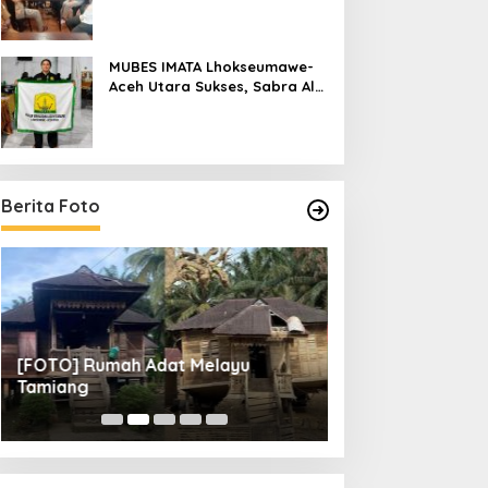
Raya
MUBES IMATA Lhokseumawe-
Aceh Utara Sukses, Sabra Al
Muqtadha Terpilih Pimpin
Periode 2026–2027
Berita Foto
[FOTO] Rumah Adat Melayu
[FOTO] Tunas Mu
Tamiang
Perempat Final