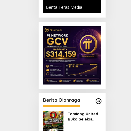
Berita Teras Media
Berita Olahraga
Tamiang United
Buka Seleksi
Terbuka Tim U-18
untuk Turnamen