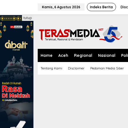
L
e
Kamis, 6 Agustus 2026
Indeks Berita
Disc
w
a
tutup
t
i
k
e
k
o
n
Home
Aceh
Regional
Nasional
Pol
t
e
Tentang Kami
Disclaimer
Pedoman Media Siber
n