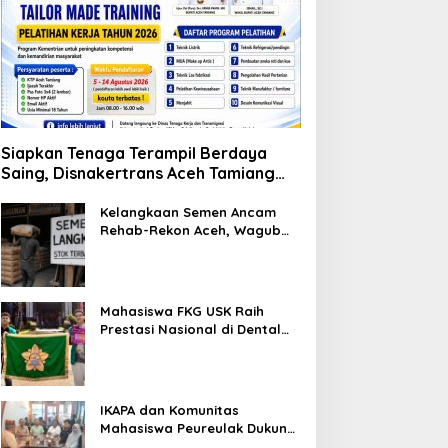
Siapkan Tenaga Terampil Berdaya
Saing, Disnakertrans Aceh Tamiang
Buka Pelatihan Kerja 2026
Kelangkaan Semen Ancam
Rehab-Rekon Aceh, Wagub
Laporkan ke Mendagri
Mahasiswa FKG USK Raih
Prestasi Nasional di Dental
Scientific Competition 2026
IKAPA dan Komunitas
Mahasiswa Peureulak Dukung
Pemekaran DOB Peureulak