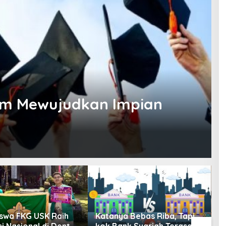
am Mewujudkan Impian
swa FKG USK Raih
Katanya Bebas Riba, Tapi
I
i Nasional di Dental
kok Bank Syariah Terasa
M