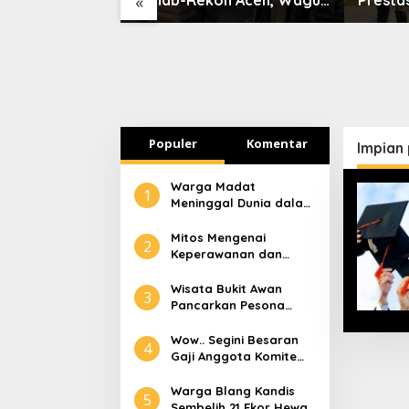
«
ns Aceh
Laporkan ke Mendagri
Scienti
a Pelatihan
2026
Populer
Komentar
Impian
Warga Madat
1
Meninggal Dunia dalam
Peristiwa Kebakaran
Mitos Mengenai
2
Keperawanan dan
Selaput Dara
Wisata Bukit Awan
3
Pancarkan Pesona
Pariwisata Aceh
Tamiang
Wow.. Segini Besaran
4
Gaji Anggota Komite
Tapera
Warga Blang Kandis
5
Sembelih 21 Ekor Hewan