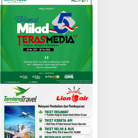
KAPA dan Komunitas
Siapkan Tenaga Terampil
ahasiswa Peureulak
Berdaya Saing,