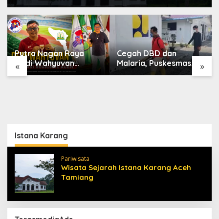
Putra Nagan Raya
Cegah DBD dan
Dedi Wahyuvan
Malaria, Puskesmas
«
»
Ditunjuk sebagai
Karang Baru Fogging
Ketua GAMBASI
Kawasan Huntara
Regional Aceh
Istana Karang
Pariwisata
Wisata Sejarah Istana Karang Aceh
Tamiang