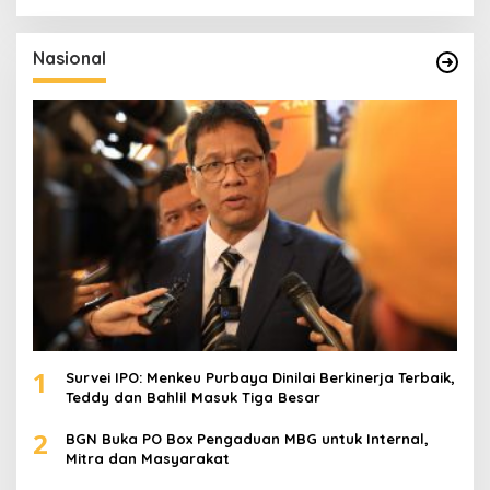
r
i
u
Nasional
n
t
u
k
:
1
Survei IPO: Menkeu Purbaya Dinilai Berkinerja Terbaik,
Teddy dan Bahlil Masuk Tiga Besar
2
BGN Buka PO Box Pengaduan MBG untuk Internal,
Mitra dan Masyarakat