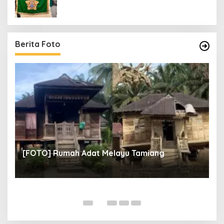
Berita Foto
un
[
[FOTO] Rumah Adat Melayu Tamiang
Fi