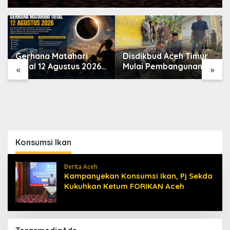
Gerhana Matahari
Disdikbud Aceh Timur
Total 12 Agustus 2026,
Mulai Pembangunan
«
»
Mengapa Indonesia
RKB SDN Tanah Rata
Tidak Bisa Melihatnya?
Peureulak Pasca Banjir
Konsumsi Ikan
Berita Aceh
Kampanyekan Konsumsi Ikan, Pj Sekda
Kukuhkan Ketum FORIKAN Aceh