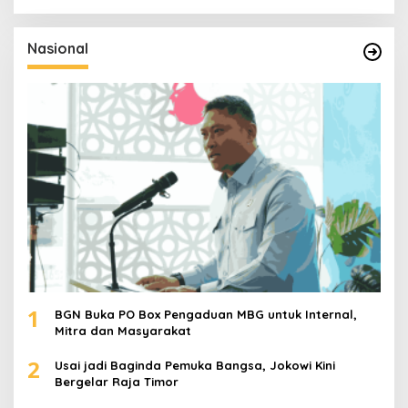
r
i
u
Nasional
n
t
u
k
:
1
BGN Buka PO Box Pengaduan MBG untuk Internal,
Mitra dan Masyarakat
2
Usai jadi Baginda Pemuka Bangsa, Jokowi Kini
Bergelar Raja Timor