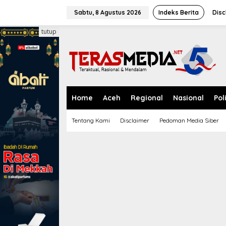
L
e
Sabtu, 8 Agustus 2026
Indeks Berita
Disc
w
a
tutup
t
i
k
e
k
o
n
Home
Aceh
Regional
Nasional
Pol
t
e
Tentang Kami
Disclaimer
Pedoman Media Siber
n