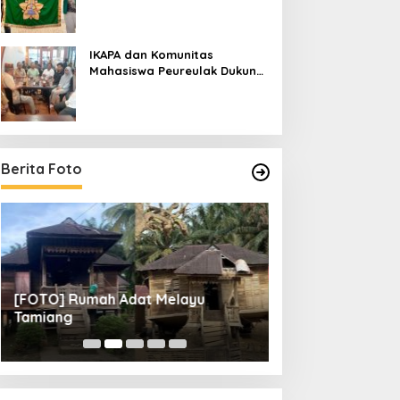
IKAPA dan Komunitas
Mahasiswa Peureulak Dukung
Pemekaran DOB Peureulak
Raya
Berita Foto
[FOTO] Rumah Adat Melayu
[FOTO] Tunas Mu
Tamiang
Perempat Final