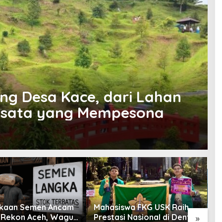
ng Desa Kace, dari Lahan
isata yang Mempesona
kaan Semen Ancam
Mahasiswa FKG USK Raih
K
Rekon Aceh, Wagub
Prestasi Nasional di Dental
k
»