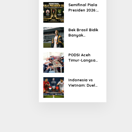
Ketua KONI Aceh
Semifinal Piala
2026
Presiden 2026:
Persib Jumpa
Persija,
Persebaya
Bek Brasil Bidik
Tantang Arema
Banyak
Kemenangan
Bersama
Persiraja
PODSI Aceh
Timur-Langsa
Bersinergi Cetak
Atlet Dayung
Berprestasi
Indonesia vs
Vietnam: Duel
Panas
Pakansari,
Garuda
Diprediksi
Menang Tipis