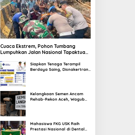
Cuaca Ekstrem, Pohon Tumbang
Lumpuhkan Jalan Nasional Tapaktuan-
Blangpidie
Siapkan Tenaga Terampil
Berdaya Saing, Disnakertrans
Aceh Tamiang Buka Pelatihan
Kerja 2026
Kelangkaan Semen Ancam
Rehab-Rekon Aceh, Wagub
Laporkan ke Mendagri
Mahasiswa FKG USK Raih
Prestasi Nasional di Dental
Scientific Competition 2026