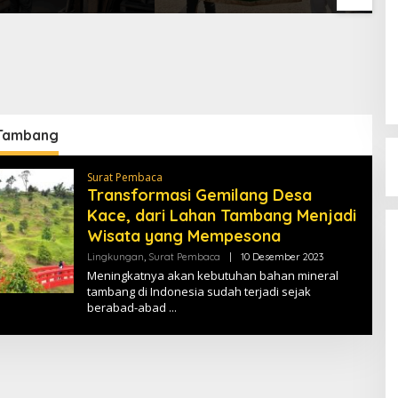
an ke Mendagri
Scientific Competition
L
2026
Tambang
Surat Pembaca
Transformasi Gemilang Desa
Kace, dari Lahan Tambang Menjadi
Wisata yang Mempesona
Lingkungan
,
Surat Pembaca
|
10 Desember 2023
O
L
Meningkatnya akan kebutuhan bahan mineral
E
tambang di Indonesia sudah terjadi sejak
H
berabad-abad
T
E
R
A
S
M
E
D