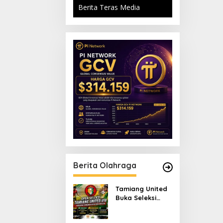
Berita Teras Media
Berita Olahraga
Tamiang United
Buka Seleksi
Terbuka Tim U-18
untuk Turnamen