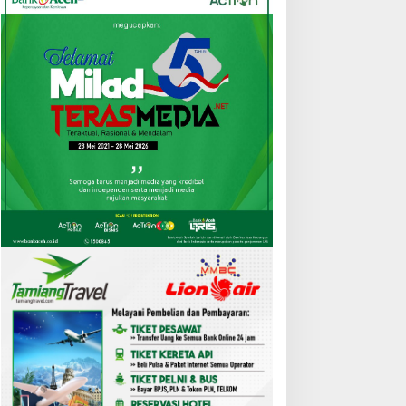
atanya Bebas Riba, Tapi
Cuaca Ekstrem, Pohon
ok Bank Syariah Terasa
Tumbang Lumpuhkan Jalan