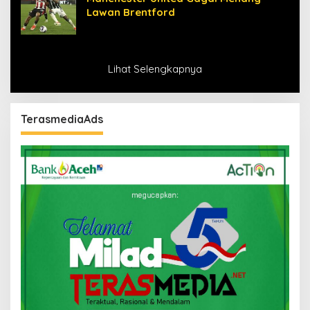
Lawan Brentford
Lihat Selengkapnya
TerasmediaAds