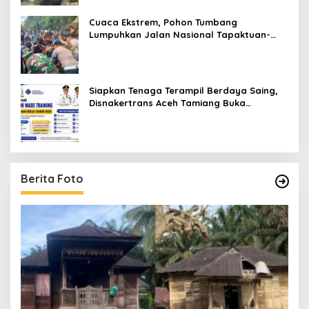
Cuaca Ekstrem, Pohon Tumbang
Lumpuhkan Jalan Nasional Tapaktuan-
Blangpidie
Siapkan Tenaga Terampil Berdaya Saing,
Disnakertrans Aceh Tamiang Buka
Pelatihan Kerja 2026
[
Berita Foto
Fi