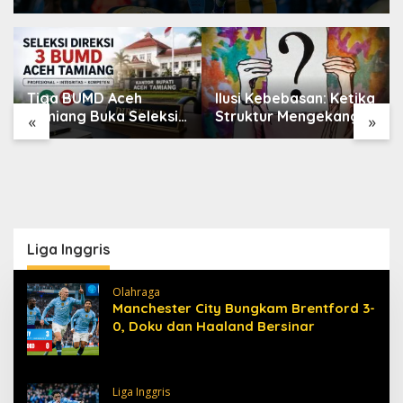
Tiga BUMD Aceh
Ilusi Kebebasan: Ketika
Tamiang Buka Seleksi
Struktur Mengekang
«
»
Direksi, Ini Syarat dan
Identitas Diri
Jadwal
Pendaftarannya
Liga Inggris
Olahraga
Manchester City Bungkam Brentford 3-
0, Doku dan Haaland Bersinar
Liga Inggris